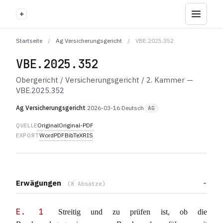
+
Startseite
/
Ag Versicherungsgericht
/
VBE.2025.352
VBE.2025.352
Obergericht / Versicherungsgericht / 2. Kammer —
VBE.2025.352
Ag Versicherungsgericht
·
2026-03-16
·
Deutsch
AG
Original
Original-PDF
QUELLE
Word
PDF
BibTeX
RIS
EXPORT
Erwägungen
(8 Absätze)
E. 1
Streitig und zu prüfen ist, ob die