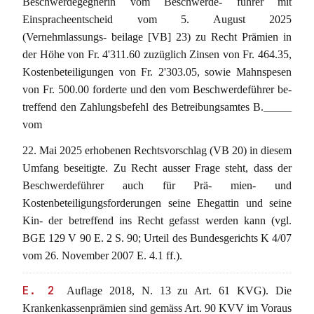
Beschwerdegegnerin vom Beschwerde- führer mit
Einspracheentscheid vom 5. August 2025
(Vernehmlassungs- beilage [VB] 23) zu Recht Prämien in
der Höhe von Fr. 4'311.60 zuzüglich Zinsen von Fr. 464.35,
Kostenbeteiligungen von Fr. 2'303.05, sowie Mahnspesen
von Fr. 500.00 forderte und den vom Beschwerdeführer be-
treffend den Zahlungsbefehl des Betreibungsamtes B._____
vom
22. Mai 2025 erhobenen Rechtsvorschlag (VB 20) in diesem
Umfang beseitigte. Zu Recht ausser Frage steht, dass der
Beschwerdeführer auch für Prä- mien- und
Kostenbeteiligungsforderungen seine Ehegattin und seine
Kin- der betreffend ins Recht gefasst werden kann (vgl.
BGE 129 V 90 E. 2 S. 90; Urteil des Bundesgerichts K 4/07
vom 26. November 2007 E. 4.1 ff.).
E. 2
Auflage 2018, N. 13 zu Art. 61 KVG). Die
Krankenkassenprämien sind gemäss Art. 90 KVV im Voraus