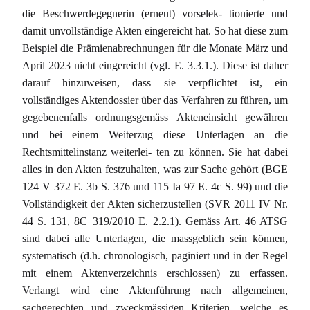
die Beschwerdegegnerin (erneut) vorselek- tionierte und
damit unvollständige Akten eingereicht hat. So hat diese zum
Beispiel die Prämienabrechnungen für die Monate März und
April 2023 nicht eingereicht (vgl. E. 3.3.1.). Diese ist daher
darauf hinzuweisen, dass sie verpflichtet ist, ein
vollständiges Aktendossier über das Verfahren zu führen, um
gegebenenfalls ordnungsgemäss Akteneinsicht gewähren
und bei einem Weiterzug diese Unterlagen an die
Rechtsmittelinstanz weiterlei- ten zu können. Sie hat dabei
alles in den Akten festzuhalten, was zur Sache gehört (BGE
124 V 372 E. 3b S. 376 und 115 Ia 97 E. 4c S. 99) und die
Vollständigkeit der Akten sicherzustellen (SVR 2011 IV Nr.
44 S. 131, 8C_319/2010 E. 2.2.1). Gemäss Art. 46 ATSG
sind dabei alle Unterlagen, die massgeblich sein können,
systematisch (d.h. chronologisch, paginiert und in der Regel
mit einem Aktenverzeichnis erschlossen) zu erfassen.
Verlangt wird eine Aktenführung nach allgemeinen,
sachgerechten und zweckmässigen Kriterien, welche es