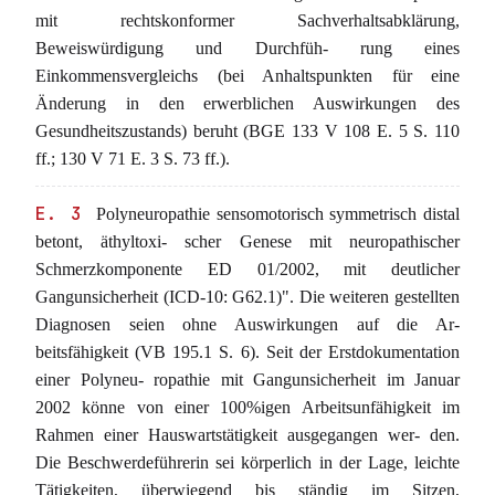
mit rechtskonformer Sachverhaltsabklärung,
Beweiswürdigung und Durchfüh- rung eines
Einkommensvergleichs (bei Anhaltspunkten für eine
Änderung in den erwerblichen Auswirkungen des
Gesundheitszustands) beruht (BGE 133 V 108 E. 5 S. 110
ff.; 130 V 71 E. 3 S. 73 ff.).
E. 3
Polyneuropathie sensomotorisch symmetrisch distal
betont, äthyltoxi- scher Genese mit neuropathischer
Schmerzkomponente ED 01/2002, mit deutlicher
Gangunsicherheit (ICD-10: G62.1)". Die weiteren gestellten
Diagnosen seien ohne Auswirkungen auf die Ar-
beitsfähigkeit (VB 195.1 S. 6). Seit der Erstdokumentation
einer Polyneu- ropathie mit Gangunsicherheit im Januar
2002 könne von einer 100%igen Arbeitsunfähigkeit im
Rahmen einer Hauswartstätigkeit ausgegangen wer- den.
Die Beschwerdeführerin sei körperlich in der Lage, leichte
Tätigkeiten, überwiegend bis ständig im Sitzen,