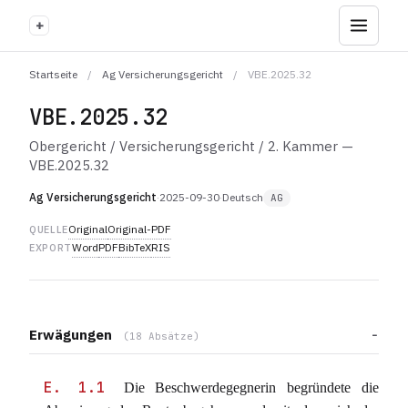
+
Startseite
/
Ag Versicherungsgericht
/
VBE.2025.32
VBE.2025.32
Obergericht / Versicherungsgericht / 2. Kammer —
VBE.2025.32
Ag Versicherungsgericht
·
2025-09-30
·
Deutsch
AG
Original
Original-PDF
QUELLE
Word
PDF
BibTeX
RIS
EXPORT
Erwägungen
(18 Absätze)
E. 1.1
Die Beschwerdegegnerin begründete die