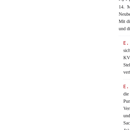
14. M
Neube
Mit d
und d
E.
sic
KVG
Ste
ver
E.
die
Pun
Ver
und
Sac