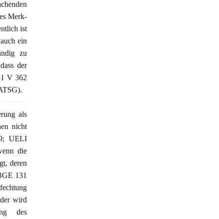
machenden
nes Merk-
tlich ist
 auch ein
ändig zu
 dass der
31 V 362
 ATSG).
erung als
nen nicht
69; UELI
wenn die
gt, deren
 (BGE 131
nfechtung
eder wird
ung des