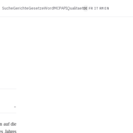
Suche
Gerichte
Gesetze
Word
MCP
API
Qualitaet
DE
FR
IT
RM
EN
n auf die
es Jahres