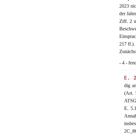
2023 nic
der Jahr
Ziff. 2 
Beschw
Einsprac
217 ff.)
Zunächst
- 4 - fe
E. 
dig an
(Art.
ATSG-
E. 5.
Annah
insbe
2C_86