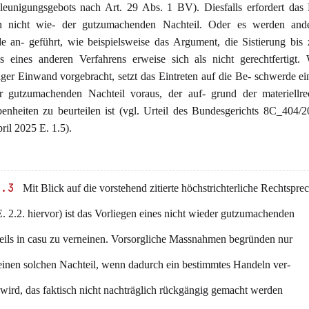
leunigungsgebots nach Art. 29 Abs. 1 BV). Diesfalls erfordert das 
n nicht wie- der gutzumachenden Nachteil. Oder es werden ande
e an- geführt, wie beispielsweise das Argument, die Sistierung bi
ss eines anderen Verfahrens erweise sich als nicht gerechtfertigt.
iger Einwand vorgebracht, setzt das Eintreten auf die Be- schwerde ei
r gutzumachenden Nachteil voraus, der auf- grund der materiellrec
enheiten zu beurteilen ist (vgl. Urteil des Bundesgerichts 8C_404
ril 2025 E. 1.5).
2.3
Mit Blick auf die vorstehend zitierte höchstrichterliche Rechtspre
E. 2.2. hiervor) ist das Vorliegen eines nicht wieder gutzumachenden
eils in casu zu verneinen. Vorsorgliche Massnahmen begründen nur
einen solchen Nachteil, wenn dadurch ein bestimmtes Handeln ver-
wird, das faktisch nicht nachträglich rückgängig gemacht werden