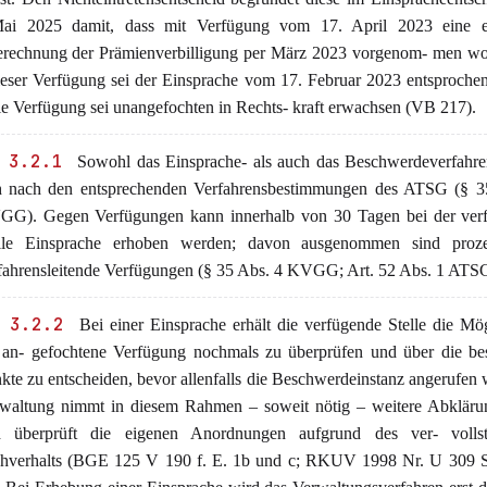
ai 2025 damit, dass mit Verfügung vom 17. April 2023 eine e
rechnung der Prämienverbilligung per März 2023 vorgenom- men wor
ieser Verfügung sei der Einsprache vom 17. Februar 2023 entsproch
ie Verfügung sei unangefochten in Rechts- kraft erwachsen (VB 217).
 3.2.1
Sowohl das Einsprache- als auch das Beschwerdeverfahren
h nach den entsprechenden Verfahrensbestimmungen des ATSG (§ 3
G). Gegen Verfügungen kann innerhalb von 30 Tagen bei der ver
lle Einsprache erhoben werden; davon ausgenommen sind proz
fahrensleitende Verfügungen (§ 35 Abs. 4 KVGG; Art. 52 Abs. 1 ATSG
 3.2.2
Bei einer Einsprache erhält die verfügende Stelle die Mög
 an- gefochtene Verfügung nochmals zu überprüfen und über die bes
kte zu entscheiden, bevor allenfalls die Beschwerdeinstanz angerufen 
waltung nimmt in diesem Rahmen – soweit nötig – weitere Abkläru
 überprüft die eigenen Anordnungen aufgrund des ver- vollst
hverhalts (BGE 125 V 190 f. E. 1b und c; RKUV 1998 Nr. U 309 S