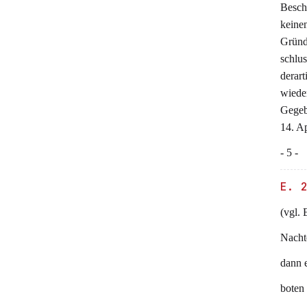
Besch
keine
Gründ
schlu
derart
wiede
Gegeb
14. Ap
- 5 -
E. 
(vgl. 
Nacht
dann 
boten 