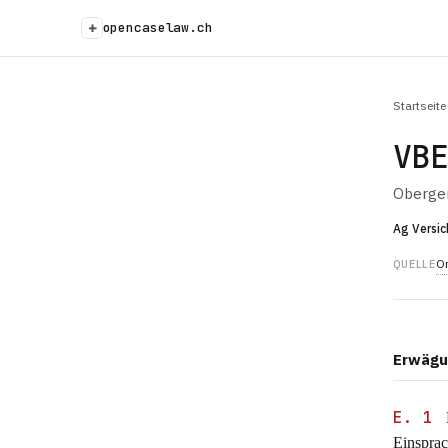
+
opencaselaw.ch
Startseite
VB
Oberger
Ag Versic
Or
QUELLE
Erwägu
E. 1
M
Einsprac