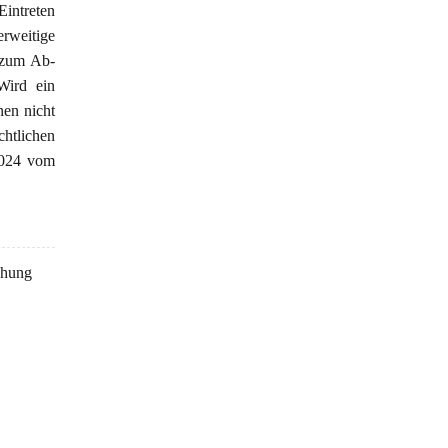
Eintreten
rweitige
s zum Ab-
 Wird ein
nen nicht
htlichen
/2024 vom
chung