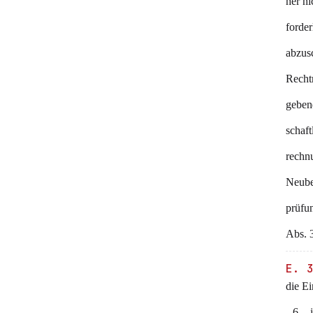
her ni
forde
abzusc
Recht
gebend
schaft
rechnu
Neube
prüfu
Abs.
E. 
die Ei
- 6 -