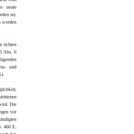
r- neute
den sei.
en worden
 richten
5 Abs. 6
fügenden
ess- und
).
lichkeit,
trittenen
wird. Die
ngen vor
ändigten
. 460 E.