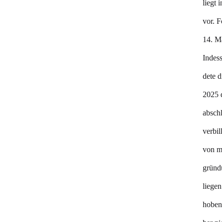
liegt
vor. 
14. Ma
Indes
dete d
2025 
absch
verbi
von m
gründ
liegen
hoben