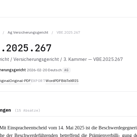
/
Ag Versicherungsgericht
/
VBE.2025.267
E.2025.267
icht / Versicherungsgericht / 3. Kammer — VBE.2025.267
herungsgericht
·
2026-02-20
·
Deutsch
AG
iginal
Original-PDF
Word
PDF
BibTeX
RIS
EXPORT
ngen
(15 Absätze)
it Einspracheentscheid vom 14. Mai 2025 ist die Beschwerdegegneri
he der Beschwerdeführenden betreffend die Prämienverbilli- gung d