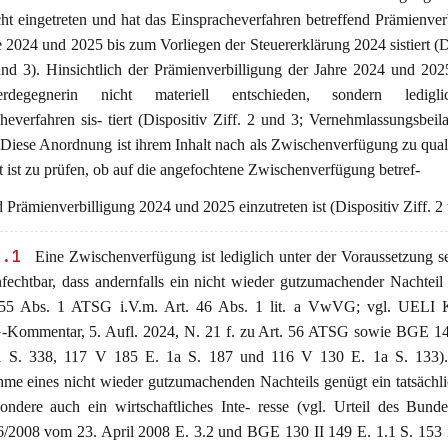
ht eingetreten und hat das Einspracheverfahren betreffend Prämienver
e 2024 und 2025 bis zum Vorliegen der Steuererklärung 2024 sistiert (D
und 3). Hinsichtlich der Prämienverbilligung der Jahre 2024 und 202
erdegegnerin nicht materiell entschieden, sondern ledigl
heverfahren sis- tiert (Dispositiv Ziff. 2 und 3; Vernehmlassungsbei
. Diese Anordnung ist ihrem Inhalt nach als Zwischenverfügung zu quali
 ist zu prüfen, ob auf die angefochtene Zwischenverfügung betref-
nd Prämienverbilligung 2024 und 2025 einzutreten ist (Dispositiv Ziff. 2
2.1
Eine Zwischenverfügung ist lediglich unter der Voraussetzung se
fechtbar, dass andernfalls ein nicht wieder gutzumachender Nachteil r
 55 Abs. 1 ATSG i.V.m. Art. 46 Abs. 1 lit. a VwVG; vgl. UELI
Kommentar, 5. Aufl. 2024, N. 21 f. zu Art. 56 ATSG sowie BGE 1
1 S. 338, 117 V 185 E. 1a S. 187 und 116 V 130 E. 1a S. 133).
me eines nicht wieder gutzumachenden Nachteils genügt ein tatsächl
sondere auch ein wirtschaftliches Inte- resse (vgl. Urteil des Bunde
/2008 vom 23. April 2008 E. 3.2 und BGE 130 II 149 E. 1.1 S. 153 