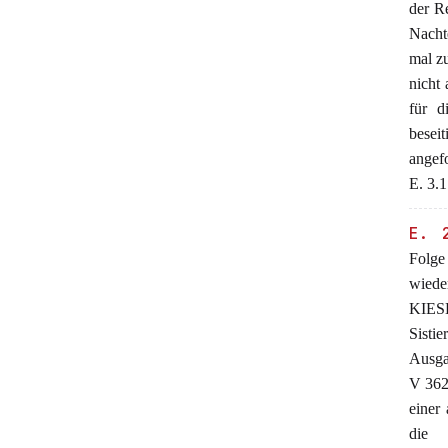
der R
Nachte
mal zu
nicht 
für d
besei
angef
E. 3.
E. 
Folge
wiede
KIESE
Sisti
Ausga
V 362
einer
die 