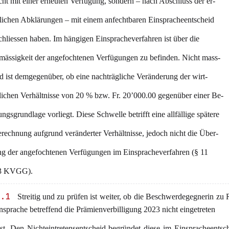
cht mit einer erneuten Verfügung, sondern – nach Abschluss der er-
rlichen Abklärungen – mit einem anfechtbaren Einspracheentscheid
hliessen haben. Im hängigen Einspracheverfahren ist über die
mässigkeit der angefochtenen Verfügungen zu befinden. Nicht mass-
 ist demgegenüber, ob eine nachträgliche Veränderung der wirt-
lichen Verhältnisse von 20 % bzw. Fr. 20’000.00 gegenüber einer Be-
ngsgrundlage vorliegt. Diese Schwelle betrifft eine allfällige spätere
rechnung aufgrund veränderter Verhältnisse, jedoch nicht die Über-
ng der angefochtenen Verfügungen im Einspracheverfahren (§ 11
 3 KVGG).
3.1
Streitig und zu prüfen ist weiter, ob die Beschwerdegegnerin zu 
nsprache betreffend die Prämienverbilligung 2023 nicht eingetreten
 ist. Den Nichteintretensentscheid begründet diese im Einspracheents