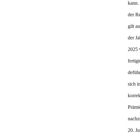
kann. 
der R
gilt a
der J
2025 v
fertig
deführ
sich i
korrek
Prämie
nachz
20. J