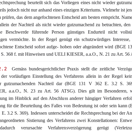
echtsprechung beurteilt sich das Vorliegen eines nicht wieder gutzu
ils jedoch nicht nur anhand eines einzigen Kriteriums. Vielmehr ist je
 prüfen, das dem angefochtenen Entscheid am besten entspricht. Namen
allein der Nachteil als nicht wieder gutzumachend zu betrachten, den
ie Beschwerde führende Person günstiges Endurteil nicht vollst
tigen vermöchte. In der Regel genügt ein schutzwürdiges Interesse,
ochtene Entscheid sofort aufge- hoben oder abgeändert wird (BGE 1
1 S. 368 f. mit Hinweisen und UELI KIESER, a.a.O., N. 21 zu Art. 56
2.2
Gemäss bundesgerichtlicher Praxis stellt die zeitliche Verzög
 der vorläufigen Einstellung des Verfahrens allein in der Regel kei
r gutzumachenden Nachteil dar (BGE 131 V 362 E. 3.2 S. 3
R, a.a.O., N. 23 zu Art. 56 ATSG). Dies gilt im Besonderen, 
erung im Hinblick auf den Abschluss anderer hängiger Verfahren erfol
ng für die Beurteilung des Falles von Bedeutung ist oder sein kann
 E. 3.2 S. 369). Indessen unterscheidet die Rechtsprechung bei der A
 angeordneten Sistierung des Verfahrens zwei Konstellationen: Entw
dadurch verursachte Verfahrensverzögerung gerügt (Verletz