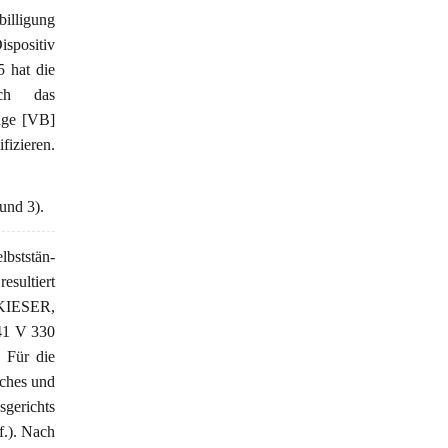
billigung
ispositiv
5 hat die
ich das
lage [VB]
fizieren.
 und 3).
lbststän-
esultiert
 KIESER,
41 V 330
 Für die
iches und
sgerichts
f.). Nach