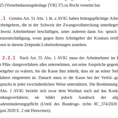
25 (Vernehmlassungsbeilage [VB] 37) zu Recht verneint hat.
2.1
Gemäss Art. 51 Abs. 1 lit. a AVIG haben beitragspflichtige Arb
rbeitgebern, die in der Schweiz der Zwangsvollstreckung unterliege
chweiz Arbeitnehmer beschäftigen, unter anderem dann An- spruch 
venzentschädigung, wenn gegen ihren Arbeitgeber der Konkurs eröff
hnen in diesem Zeitpunkt Lohnforderungen zustehen.
 2.2.1
Nach Art. 55 Abs. 1 AVIG muss der Arbeitnehmer im 
r Pfän- dungsverfahren alles unternehmen, um seine Ansprüche gege
eitgeber zu wahren, bis die Kasse ihm mitteilt, dass sie an seiner Stel
fahren eingetreten ist. Danach muss er die Kasse bei der Verfol- g
pruchs in jeder zweckdienlichen Weise unterstützen. Die Bestimmung
Abs. 1 AVIG bezieht sich zwar dem Wortlaut nach auf das Konk
ändungsverfahren; sie bildet jedoch Ausdruck der allg
adenminderungspflicht (Urteil des Bundesge- richts 8C_374/202
ust 2020 E. 2 mit Hinweisen).