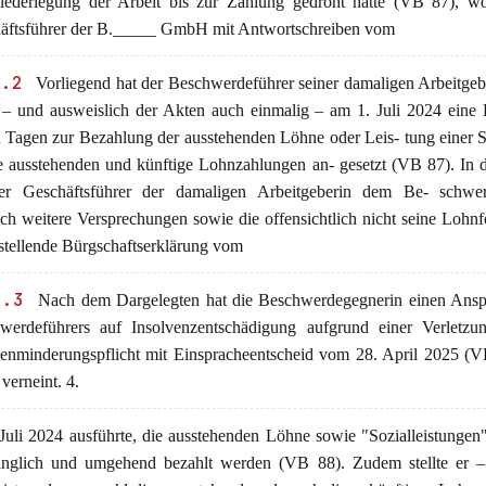
iederlegung der Arbeit bis zur Zahlung gedroht hatte (VB 87), wo
äftsführer der B._____ GmbH mit Antwortschreiben vom
3.2
Vorliegend hat der Beschwerdeführer seiner damaligen Arbeitgebe
 – und ausweislich der Akten auch einmalig – am 1. Juli 2024 eine 
n Tagen zur Bezahlung der ausstehenden Löhne oder Leis- tung einer S
ie ausstehenden und künftige Lohnzahlungen an- gesetzt (VB 87). In 
er Geschäftsführer der damaligen Arbeitgeberin dem Be- schwer
ich weitere Versprechungen sowie die offensichtlich nicht seine Lohn
rstellende Bürgschaftserklärung vom
3.3
Nach dem Dargelegten hat die Beschwerdegegnerin einen Ansp
werdeführers auf Insolvenzentschädigung aufgrund einer Verletzun
enminderungspflicht mit Einspracheentscheid vom 28. April 2025 (V
verneint. 4.
Juli 2024 ausführte, die ausstehenden Löhne sowie "Sozialleistunge
änglich und umgehend bezahlt werden (VB 88). Zudem stellte er 