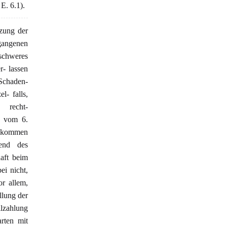
E. 6.1).
tzung der
gangenen
schweres
r- lassen
chaden-
l- falls,
 recht-
0 vom 6.
chkommen
rend des
haft beim
ei nicht,
r allem,
llung der
ilzahlung
rten mit