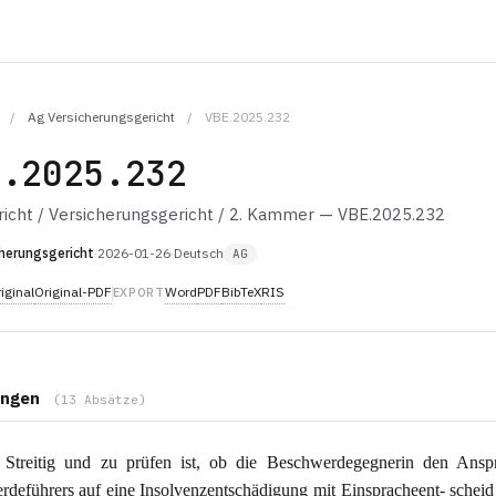
/
Ag Versicherungsgericht
/
VBE.2025.232
E.2025.232
icht / Versicherungsgericht / 2. Kammer — VBE.2025.232
herungsgericht
·
2026-01-26
·
Deutsch
AG
iginal
Original-PDF
Word
PDF
BibTeX
RIS
EXPORT
ngen
(13 Absätze)
Streitig und zu prüfen ist, ob die Beschwerdegegnerin den Ansp
deführers auf eine Insolvenzentschädigung mit Einspracheent- schei