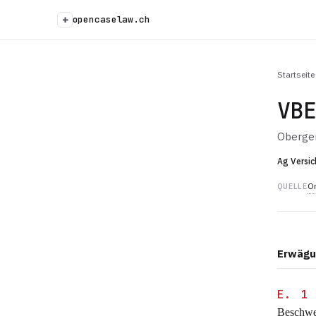
+
opencaselaw.ch
Startseite
VB
Oberger
Ag Versic
Or
QUELLE
Erwägu
E. 1
Beschwer