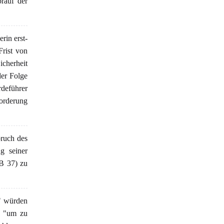
rauf der
rin erst-
Frist von
icherheit
der Folge
deführer
forderung
ruch des
g seiner
B 37) zu
n" würden
– "um zu