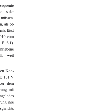
sequente
eines der
n müssen.
n, als ob
nis lässt
/2019 vom
 E. 6.1).
hriebene
ll, weil
nden Kon-
GE 131 V
ber dem
rung mit
angelndes
rung ihre
gerichts