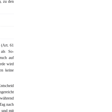
), zu den
(Art. 61
 als So-
ruch auf
erde wird
en keine
Entscheid
ngereicht
t während
 Tag nach
 und mit