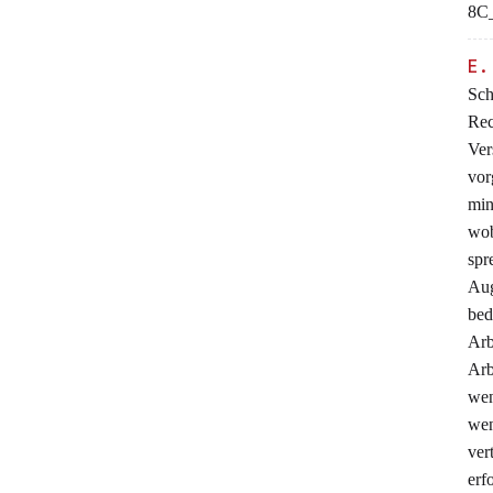
8C_
E.
Sch
Rec
Ver
vo
min
wo
spr
Aug
be
Arb
Arb
wen
wen
ver
erf