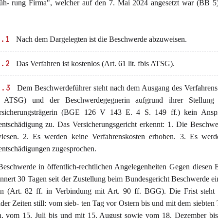
üh- rung Firma", welcher auf den 7. Mai 2024 angesetzt war (BB 5
4.1
Nach dem Dargelegten ist die Beschwerde abzuweisen.
4.2
Das Verfahren ist kostenlos (Art. 61 lit. fbis ATSG).
4.3
Dem Beschwerdeführer steht nach dem Ausgang des Verfahrens 
g ATSG) und der Beschwerdegegnerin aufgrund ihrer Stellung
ersicherungsträgerin (BGE 126 V 143 E. 4 S. 149 ff.) kein Ansp
ientschädigung zu. Das Versicherungsgericht erkennt: 1. Die Beschw
iesen. 2. Es werden keine Verfahrenskosten erhoben. 3. Es werd
ientschädigungen zugesprochen.
 Beschwerde in öffentlich-rechtlichen Angelegenheiten Gegen diesen 
innert 30 Tagen seit der Zustellung beim Bundesgericht Beschwerde ei
n (Art. 82 ff. in Verbindung mit Art. 90 ff. BGG). Die Frist steh
der Zeiten still: vom sieb- ten Tag vor Ostern bis und mit dem siebten
n, vom 15. Juli bis und mit 15. August sowie vom 18. Dezember bis