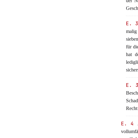
der N
Gesch
E. 
malig
siebe
für d
hat d
ledigl
siche
E. 
Besch
Schad
Recht 
E. 4
vollumf