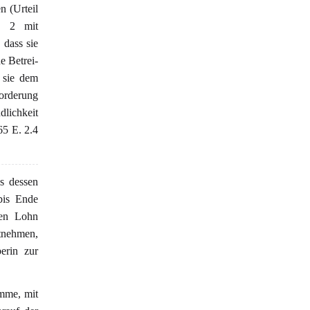
n (Urteil
. 2 mit
 dass sie
e Betrei-
s sie dem
forderung
dlichkeit
5 E. 2.4
s dessen
bis Ende
nen Lohn
ntnehmen,
erin zur
omme, mit