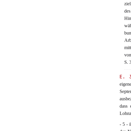
zie
de
Hin
wäh
bun
Arb
mit
von
S. 
E. 
eigen
Septe
ausbe
dass 
Lohnz
- 5 - 