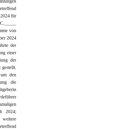
zahlungen
etreffend
 2024 für
 C._____
umme von
mber 2024
hrte der
ung einer
lung der
gestellt.
, um den
dung die
itgeberin
deführer
maligen
ch 2024;
 weitere
treffend