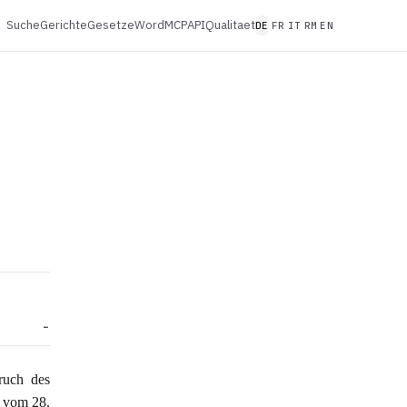
Suche
Gerichte
Gesetze
Word
MCP
API
Qualitaet
DE
FR
IT
RM
EN
ruch des
d vom 28.