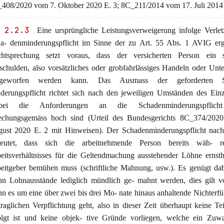
408/2020 vom 7. Oktober 2020 E. 3; 8C_211/2014 vom 17. Juli 2014 
 2.2.3
Eine ursprüngliche Leistungsverweigerung infolge Verle
a- denminderungspflicht im Sinne der zu Art. 55 Abs. 1 AVIG er
htsprechung setzt voraus, dass der versicherten Person ein 
schulden, also vorsätzliches oder grobfahrlässiges Handeln oder Unte
rgeworfen werden kann. Das Ausmass der geforderten S
derungspflicht richtet sich nach den jeweiligen Umständen des Einze
bei die Anforderungen an die Schadenminderungspflicht
echungsgemäss hoch sind (Urteil des Bundesgerichts 8C_374/202
ust 2020 E. 2 mit Hinweisen). Der Schadenminderungspflicht na
deutet, dass sich die arbeitnehmende Person bereits wäh- 
eitsverhältnisses für die Geltendmachung ausstehender Löhne ernst
eitgeber bemühen muss (schriftliche Mahnung, usw.). Es genügt dab
n Lohnausstände lediglich mündlich ge- mahnt werden, dies gilt vo
n es um eine über zwei bis drei Mo- nate hinaus anhaltende Nichterfü
traglichen Verpflichtung geht, also in dieser Zeit überhaupt keine Te
olgt ist und keine objek- tive Gründe vorliegen, welche ein Zuwa