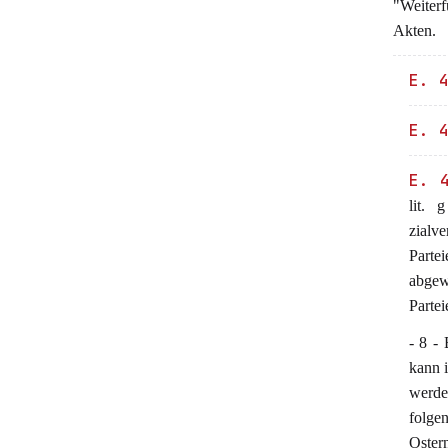
"Weiterf
Akten.
E. 
E. 
E. 
lit. 
zialv
Parte
abgew
Parte
- 8 -
kann 
werde
folgen
Oster