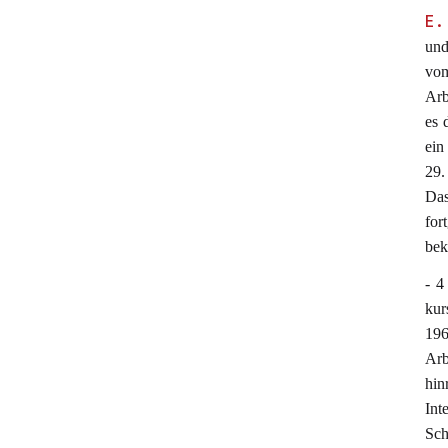
E.
und
vom
Arb
es 
ein
29.
Das
for
bek
- 4
kur
19
Arb
hin
Int
Sch