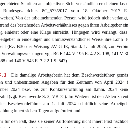
lgerichteten Schritten aus objektiver Sicht verständlich erscheinen lasse
s Bundesge- richtes 8C_573/2017 vom 18. Oktober 2017 E
weisen).Von der arbeitnehmenden Person wird jedoch nicht verlangt,
rend des bestehenden Arbeitsverhältnisses gegen ihren Arbeitgeber ein
g einleitet oder eine Klage einreicht. Hingegen wird verlangt, das
eitgeber in eindeutiger und unmissverständlicher Weise ihre Lohn- 
teilt (Rz. B36 der Weisung AVIG IE, Stand: 1. Juli 2024; zur Verbin
 Verwaltungsweisungen vgl. BGE 144 V 195 E. 4.2 S. 198, 141 V 36
368 und 140 V 543 E. 3.2.2.1 S. 547).
3.1
Die damalige Arbeitgeberin hat dem Beschwerdeführer gemäs
en und unbestrittenen Angaben für den Zeitraum von April 2024 
mber 2024 bzw. bis zur Konkurseröffnung am tt.mm. 2024 kei
zahlt (vgl. Beschwerde S. 3; VB 75). Im Weiteren ist den Akten zu e
der Beschwerdeführer am 1. Juli 2024 schriftlich seine Arbeitgeb
ahlung innert sieben Tagen aufgefordert und
ihr für den Fall, dass sie seiner Aufforderung nicht innert Frist nachk