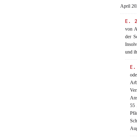
April 20
E. 
von A
der S
Insol
und i
E.
ode
Arb
Ver
Ans
55 
Pf
Sch
Aug