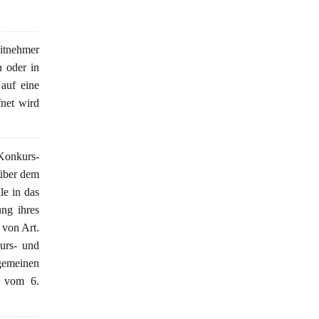
eitnehmer
n oder in
auf eine
net wird
Konkurs-
nüber dem
le in das
ung ihres
 von Art.
urs- und
emeinen
0 vom 6.