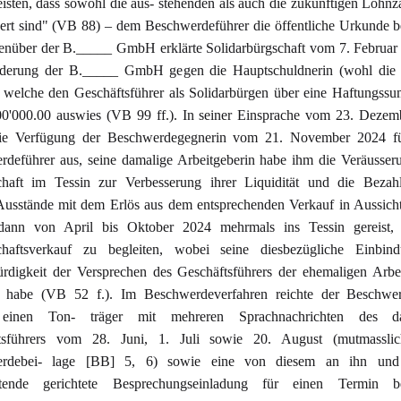
isten, dass sowohl die aus- stehenden als auch die zukünftigen Lohn
ert sind" (VB 88) – dem Beschwerdeführer die öffentliche Urkunde b
enüber der B._____ GmbH erklärte Solidarbürgschaft vom 7. Februar
rderung der B._____ GmbH gegen die Hauptschuldnerin (wohl die
 welche den Geschäftsführer als Solidarbürgen über eine Haftungss
00'000.00 auswies (VB 99 ff.). In seiner Einsprache vom 23. Deze
ie Verfügung der Beschwerdegegnerin vom 21. November 2024 fü
deführer aus, seine damalige Arbeitgeberin habe ihm die Veräusser
chaft im Tessin zur Verbesserung ihrer Liquidität und die Bezah
usstände mit dem Erlös aus dem entsprechenden Verkauf in Aussicht 
dann von April bis Oktober 2024 mehrmals ins Tessin gereist
chaftsverkauf zu begleiten, wobei seine diesbezügliche Einbin
digkeit der Versprechen des Geschäftsführers der ehemaligen Arbe
kt habe (VB 52 f.). Im Beschwerdeverfahren reichte der Beschwer
einen Ton- träger mit mehreren Sprachnachrichten des da
tsführers vom 28. Juni, 1. Juli sowie 20. August (mutmassli
rdebei- lage [BB] 5, 6) sowie eine von diesem an ihn und
itende gerichtete Besprechungseinladung für einen Termin be