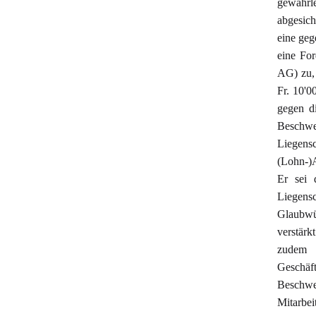
gewährle
abgesich
eine geg
eine Fo
AG) zu,
Fr. 10'0
gegen d
Beschwer
Liegens
(Lohn-)A
Er sei 
Liegens
Glaubwür
verstär
zudem 
Geschäf
Beschwe
Mitarbe