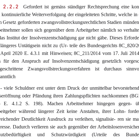
 2.2.2
Gefordert ist gemäss ständiger Rechtsprechung eine kon
 kontinuierliche Weiterverfolgung der eingeleiteten Schritte, welche in 
 Gesetz geforderten zwangsvollstreckungsrechtlichen Stadien münde
eitnehmer sollen sich gegenüber dem Arbeitgeber nämlich so verhalte
das Institut der Insolvenzentschädigung gar nicht gäbe. Dieses Erforder
 längeres Untätigsein nicht zu (Ur- teile des Bundesgerichts 8C_820
 April 2020 E. 4.3.1 mit Hinweisen; 8C_211/2014 vom 17. Juli 2014
 für den Anspruch auf Insolvenzentschädigung gesetzlich vorgesc
tgeschrittene Zwangsvollstreckungsverfahren ist durchaus sinnvo
anntlich
 - viele Schuldner erst unter dem Druck der unmittelbar bevorstehe
seröffnung oder Pfändung ihren Zahlungspflichten nachkommen (B
6 E. 4.1.2 S. 198). Machen Arbeitnehmer hingegen gegen- ü
eitgeber während längerer Zeit keine Anstalten, ihrer Lohn- forde
reichender Deutlichkeit Ausdruck zu verleihen, signalisie- ren sie m
eresse. Dadurch verlieren sie auch gegenüber der Arbeitslosenversiche
utzbedürftigkeit und Schutzwürdigkeit (Urteile des Bundes