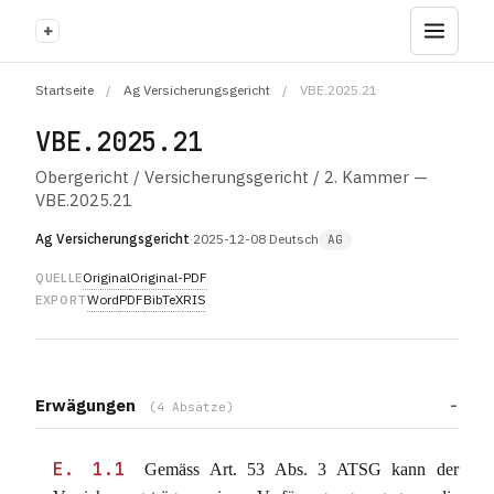
+
Startseite
/
Ag Versicherungsgericht
/
VBE.2025.21
VBE.2025.21
Obergericht / Versicherungsgericht / 2. Kammer —
VBE.2025.21
Ag Versicherungsgericht
·
2025-12-08
·
Deutsch
AG
Original
Original-PDF
QUELLE
Word
PDF
BibTeX
RIS
EXPORT
Erwägungen
(4 Absätze)
E. 1.1
Gemäss Art. 53 Abs. 3 ATSG kann der