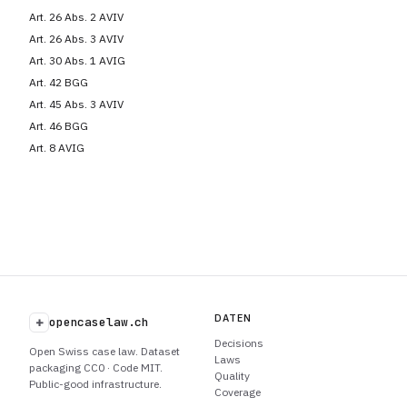
Art. 26 Abs. 2 AVIV
Art. 26 Abs. 3 AVIV
Art. 30 Abs. 1 AVIG
Art. 42 BGG
Art. 45 Abs. 3 AVIV
Art. 46 BGG
Art. 8 AVIG
DATEN
+
opencaselaw.ch
Decisions
Open Swiss case law. Dataset
Laws
packaging CC0 · Code MIT.
Quality
Public-good infrastructure.
Coverage