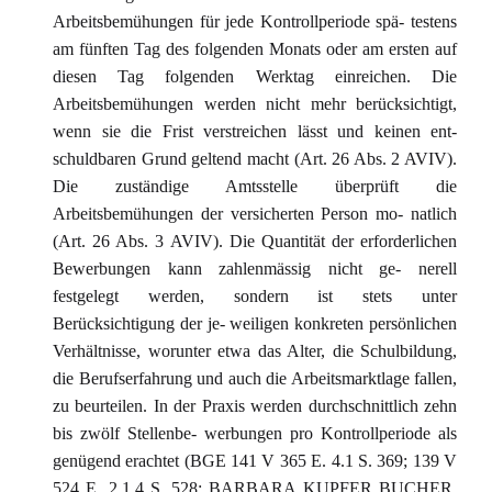
Arbeitsbemühungen für jede Kontrollperiode spä- testens
am fünften Tag des folgenden Monats oder am ersten auf
diesen Tag folgenden Werktag einreichen. Die
Arbeitsbemühungen werden nicht mehr berücksichtigt,
wenn sie die Frist verstreichen lässt und keinen ent-
schuldbaren Grund geltend macht (Art. 26 Abs. 2 AVIV).
Die zuständige Amtsstelle überprüft die
Arbeitsbemühungen der versicherten Person mo- natlich
(Art. 26 Abs. 3 AVIV). Die Quantität der erforderlichen
Bewerbungen kann zahlenmässig nicht ge- nerell
festgelegt werden, sondern ist stets unter
Berücksichtigung der je- weiligen konkreten persönlichen
Verhältnisse, worunter etwa das Alter, die Schulbildung,
die Berufserfahrung und auch die Arbeitsmarktlage fallen,
zu beurteilen. In der Praxis werden durchschnittlich zehn
bis zwölf Stellenbe- werbungen pro Kontrollperiode als
genügend erachtet (BGE 141 V 365 E. 4.1 S. 369; 139 V
524 E. 2.1.4 S. 528; BARBARA KUPFER BUCHER,