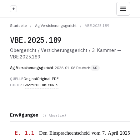
+
Startseite
/
Ag Versicherungsgericht
/
VBE.2025.189
VBE.2025.189
Obergericht / Versicherungsgericht / 3. Kammer —
VBE.2025.189
Ag Versicherungsgericht
·
2026-01-06
·
Deutsch
AG
Original
Original-PDF
QUELLE
Word
PDF
BibTeX
RIS
EXPORT
Erwägungen
(9 Absätze)
E. 1.1
Den Einspracheentscheid vom 7. April 2025