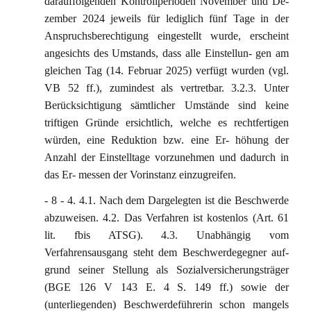
darauffolgenden Kontrollperioden November und De-
zember 2024 jeweils für lediglich fünf Tage in der
Anspruchsberechtigung eingestellt wurde, erscheint
angesichts des Umstands, dass alle Einstellun- gen am
gleichen Tag (14. Februar 2025) verfügt wurden (vgl.
VB 52 ff.), zumindest als vertretbar. 3.2.3. Unter
Berücksichtigung sämtlicher Umstände sind keine
triftigen Gründe ersichtlich, welche es rechtfertigen
würden, eine Reduktion bzw. eine Er- höhung der
Anzahl der Einstelltage vorzunehmen und dadurch in
das Er- messen der Vorinstanz einzugreifen.
- 8 - 4. 4.1. Nach dem Dargelegten ist die Beschwerde
abzuweisen. 4.2. Das Verfahren ist kostenlos (Art. 61
lit. fbis ATSG). 4.3. Unabhängig vom
Verfahrensausgang steht dem Beschwerdegegner auf-
grund seiner Stellung als Sozialversicherungsträger
(BGE 126 V 143 E. 4 S. 149 ff.) sowie der
(unterliegenden) Beschwerdeführerin schon mangels