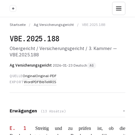
+
Startseite
/
Ag Versicherungsgericht
/
VBE.2025.188
VBE.2025.188
Obergericht / Versicherungsgericht / 3. Kammer —
VBE.2025.188
Ag Versicherungsgericht
·
2026-01-23
·
Deutsch
AG
Original
Original-PDF
QUELLE
Word
PDF
BibTeX
RIS
EXPORT
Erwägungen
(13 Absätze)
E. 1
Streitig und zu prüfen ist, ob die