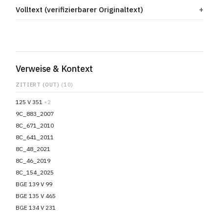
Volltext (verifizierbarer Originaltext)
Verweise & Kontext
ZITIERT (OUT)
(10)
125 V 351
×2
9C_883_2007
8C_671_2010
8C_641_2011
8C_48_2021
8C_46_2019
8C_154_2025
BGE 139 V 99
BGE 135 V 465
BGE 134 V 231