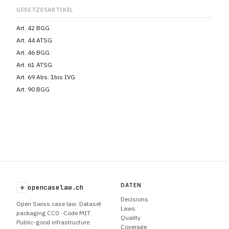
GESETZESARTIKEL
Art. 42 BGG
Art. 44 ATSG
Art. 46 BGG
Art. 61 ATSG
Art. 69 Abs. 1bis IVG
Art. 90 BGG
DATEN
+
opencaselaw.ch
Decisions
Open Swiss case law. Dataset
Laws
packaging CC0 · Code MIT.
Quality
Public-good infrastructure.
Coverage