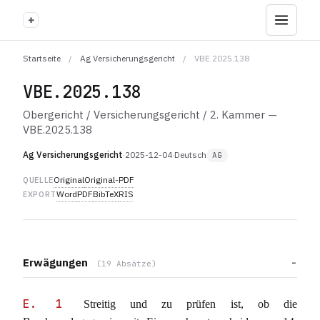
+
Startseite
/
Ag Versicherungsgericht
/
VBE.2025.138
VBE.2025.138
Obergericht / Versicherungsgericht / 2. Kammer —
VBE.2025.138
Ag Versicherungsgericht
·
2025-12-04
·
Deutsch
AG
Original
Original-PDF
QUELLE
Word
PDF
BibTeX
RIS
EXPORT
Erwägungen
(19 Absätze)
E. 1
Streitig und zu prüfen ist, ob die