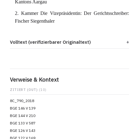
Kantons Aargau
2. Kammer Die Vizepräsidentin: Der Gerichtsschreiber:
Fischer Siegenthaler
Volltext (verifizierbarer Originaltext)
Verweise & Kontext
ZITIERT (OUT)
(10)
8C_790_2018
BGE 146 V 139
BGE 144 V 210
BGE 133 V 587
BGE 126 V 143
BGE 122 V 169