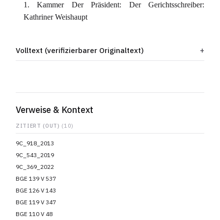
1. Kammer Der Präsident: Der Gerichtsschreiber:
Kathriner Weishaupt
Volltext (verifizierbarer Originaltext)
Verweise & Kontext
ZITIERT (OUT)
(10)
9C_918_2013
9C_543_2019
9C_369_2022
BGE 139 V 537
BGE 126 V 143
BGE 119 V 347
BGE 110 V 48