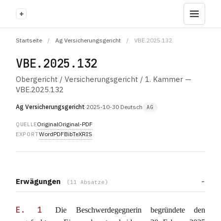
+
Startseite
/
Ag Versicherungsgericht
/
VBE.2025.132
VBE.2025.132
Obergericht / Versicherungsgericht / 1. Kammer —
VBE.2025.132
Ag Versicherungsgericht
·
2025-10-30
·
Deutsch
AG
Original
Original-PDF
QUELLE
Word
PDF
BibTeX
RIS
EXPORT
Erwägungen
(11 Absätze)
E. 1
Die Beschwerdegegnerin begründete den