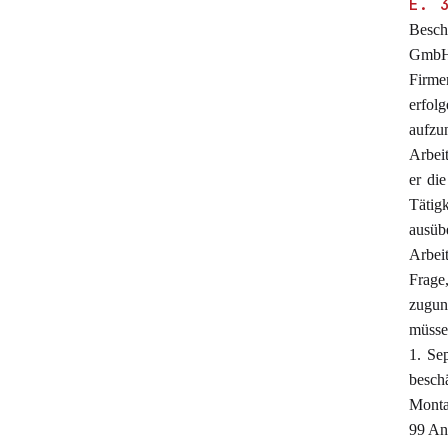
E. 
Besch
GmbH 
Firme
erfol
aufzu
Arbeit
er di
Tätig
ausüb
Arbei
Frage,
zuguns
müsse 
1. Se
besch
Monta
99 An