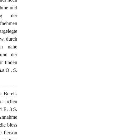
nahme und
ng der
aufnehmen
argelegte
zw. durch
en nahe
 und der
hr finden
a.O., S.
r Bereit-
n- lichen
4 E. 3 S.
r Annahme
die bloss
te Person