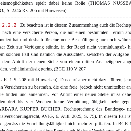
beitsmöglichkeiten spielt dabei keine Rolle (THOMAS NUSS
.O., S. 2346 Rz. 266 mit Hinweisen).
 2.2.2
Zu beachten ist in diesem Zusammenhang auch die Rechtsp
 nach eine versicherte Person, die auf einen bestimmten Termin an
poniert hat und deshalb für eine neue Beschäftigung nur noch währen
zer Zeit zur Verfügung stünde, in der Regel nicht vermittlungsfä- hi
em solchen Fall sind nämlich die Aussichten, zwischen der Aufgabe 
 dem Antritt der neuen Stelle von einem dritten Ar- beitgeber ange
den, verhältnismässig gering (BGE 110 V 207
 - E. 1 S. 208 mit Hinweisen). Das darf aber nicht dazu führen, jene
en Versicherten zu bestrafen, die eine freie, jedoch nicht unmittelbar an
lle finden und annehmen. Vor Antritt einer neuen Stelle muss dahe
zten drei bis vier Wochen keine Vermittlungsfähigkeit mehr gege
ARBARA KUPFER BUCHER, Rechtsprechung des Bundesge- ric
ialversicherungsrecht, AVIG, 6. Aufl. 2025, S. 75). In diesem Fall is
xisgemäss die Vermittlungsfähigkeit nicht mehr zu prü- fen. In BGE
de ferner erkannt, dass diese Praxis auch für jene Versicherten gilt, die