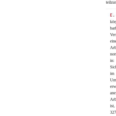
teilz
E.
kör
bar
Ver
ein
Arb
nor
in:
Sic
im 
Ums
erw
ane
Arb
ist
32