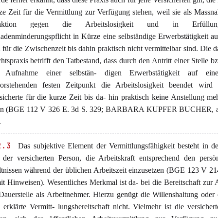
ze Zeit für die Vermittlung zur Verfügung stehen, weil sie als Mass
aktion gegen die Arbeitslosigkeit und in Erfüllu
adenminderungspflicht in Kürze eine selbständige Erwerbstätigkeit 
 für die Zwischenzeit bis dahin praktisch nicht vermittelbar sind. Die d
htspraxis betrifft den Tatbestand, dass durch den Antritt einer Stelle b
e Aufnahme einer selbstän- digen Erwerbstätigkeit auf ein
orstehenden festen Zeitpunkt die Arbeitslosigkeit beendet wird
sicherte für die kurze Zeit bis da- hin praktisch keine Anstellung me
nn (BGE 112 V 326 E. 3d S. 329; BARBARA KUPFER BUCHER, a.
.
2.3
Das subjektive Element der Vermittlungsfähigkeit besteht in de
t der versicherten Person, die Arbeitskraft entsprechend den persö
ltnissen während der üblichen Arbeitszeit einzusetzen (BGE 123 V 21
it Hinweisen). Wesentliches Merkmal ist da- bei die Bereitschaft zu
Dauerstelle als Arbeitnehmer. Hierzu genügt die Willenshaltung oder 
 erklärte Vermitt- lungsbereitschaft nicht. Vielmehr ist die versicher