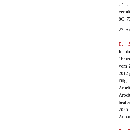
- 5 -
vermi
8C_75
27. Au
E. 
Inhab
"Frag
vom 2
2012 
tätig
Arbe
Arbei
beabs
2025 
Anhan