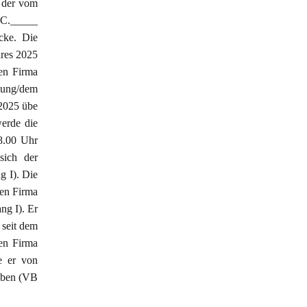
 der vom
 C._____
cke. Die
res 2025
en Firma
lung/dem
 2025 übe
erde die
8.00 Uhr
sich der
g I). Die
uen Firma
ng I). Er
 seit dem
uen Firma
e er von
süben (VB