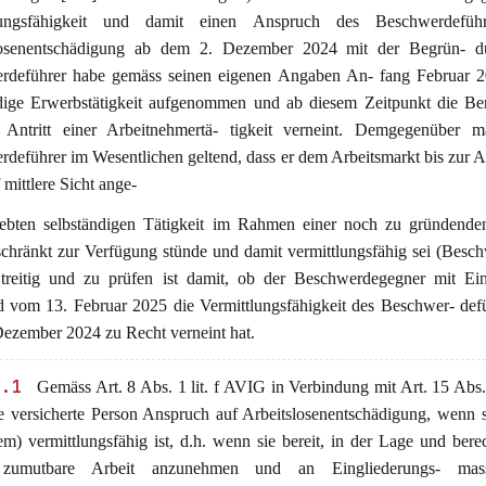
lungsfähigkeit und damit einen Anspruch des Beschwerdefüh
losenentschädigung ab dem 2. Dezember 2024 mit der Begrün- d
rdeführer habe gemäss seinen eigenen Angaben An- fang Februar 2
dige Erwerbstätigkeit aufgenommen und ab diesem Zeitpunkt die Ber
 Antritt einer Arbeitnehmertä- tigkeit verneint. Demgegenüber m
deführer im Wesentlichen geltend, dass er dem Arbeitsmarkt bis zur
 mittlere Sicht ange-
trebten selbständigen Tätigkeit im Rahmen einer noch zu gründen
chränkt zur Verfügung stünde und damit vermittlungsfähig sei (Besc
Streitig und zu prüfen ist damit, ob der Beschwerdegegner mit Ei
d vom 13. Februar 2025 die Vermittlungsfähigkeit des Beschwer- def
ezember 2024 zu Recht verneint hat.
2.1
Gemäss Art. 8 Abs. 1 lit. f AVIG in Verbindung mit Art. 15 Ab
ie versicherte Person Anspruch auf Arbeitslosenentschädigung, wenn s
m) vermittlungsfähig ist, d.h. wenn sie bereit, in der Lage und berech
 zumutbare Arbeit anzunehmen und an Eingliederungs- mas