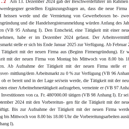
3.2
Am 13. Dezember 2024 gab der Beschwerdeführer im Rahmen
werdegegner gestellten Ergänzungsfragen an, dass die neue Firma
heissen werde und die Vermietung von Gewerbeboxen be- zwe
ngründung und die Handelsregisteranmeldung würden Anfang des Jah
gen (VB 95 Anhang I). Den Entscheid, eine Tätigkeit mit einer neu
nehmen, habe er im Dezember 2024 gefasst. Der Arbeitsvermitt
smarkt stelle er sich bis Ende Januar 2025 zur Verfügung. Ab Februar
e Tätigkeit mit der neuen Firma aus (Beginn Firmengründung). Er w
keit mit der neuen Firma von Montag bis Mittwoch von 8.00 bis 1
en. Ab Aufnahme der Tätigkeit mit der neuen Firma stelle er 
tsver- mittlung/dem Arbeitsmarkt zu 0 % zur Verfügung (VB 96 Anhan
 ob er bereit und in der Lage sei/sein werde, die Tätigkeit mit der ne
ten einer Arbeitnehmertätigkeit aufzugeben, verneinte er (VB 97 Anha
Investitionen von ca. Fr. 480'000.00 tätigen (VB 98 Anhang I). Er sei
ptember 2024 mit den Vorbereitun- gen für die Tätigkeit mit der ne
äftigt. Bis zur Aufnahme der Tätigkeit mit der neuen Firma werd
g bis Mittwoch von 8.00 bis 18.00 Uhr die Vorbereitungsarbeiten au
hang I).