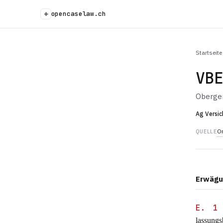
+
opencaselaw.ch
Startseite
VB
Oberger
Ag Versic
Or
QUELLE
Erwägu
E. 1
lassung