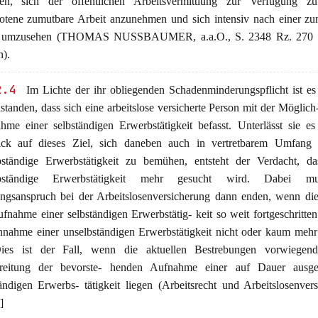
ten, sich der öffentlichen Arbeitsvermittlung zur Verfügung zu 
otene zumutbare Arbeit anzunehmen und sich intensiv nach einer zu
e umzusehen (THOMAS NUSSBAUMER, a.a.O., S. 2348 Rz. 270 
n).
2.4
Im Lichte der ihr obliegenden Schadenminderungspflicht ist es
standen, dass sich eine arbeitslose versicherte Person mit der Möglich-
hme einer selbständigen Erwerbstätigkeit befasst. Unterlässt sie e
ick auf dieses Ziel, sich daneben auch in vertretbarem Umfang
bständige Erwerbstätigkeit zu bemühen, entsteht der Verdacht, da
lbständige Erwerbstätigkeit mehr gesucht wird. Dabei m
ungsanspruch bei der Arbeitslosenversicherung dann enden, wenn di
fnahme einer selbständigen Erwerbstätig- keit so weit fortgeschritten 
nnahme einer unselbständigen Erwerbstätigkeit nicht oder kaum meh
Dies ist der Fall, wenn die aktuellen Bestrebungen vorwiegen
reitung der bevorste- henden Aufnahme einer auf Dauer ausger
tändigen Erwerbs- tätigkeit liegen (Arbeitsrecht und Arbeitslosenver
]