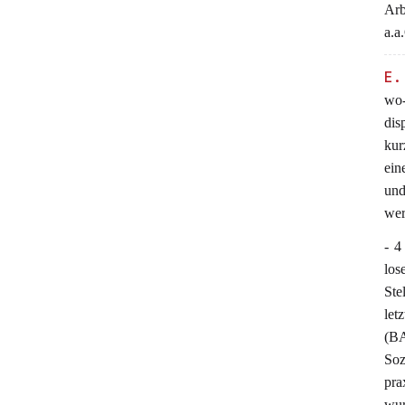
Ar
a.a
E.
wo-
dis
kur
ein
und
wer
- 4
los
Ste
let
(B
Soz
pra
wur