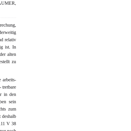
BAUMER,
rechung,
derweitig
d relativ
g ist. In
der alten
stellt zu
 arbeits-
- tretbare
r in den
ben sein
hts zum
t deshalb
 111 V 38
 nur noch