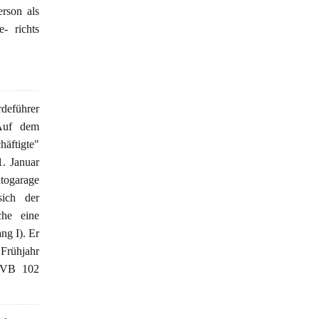
erson als
- richts
deführer
 Auf dem
häftigte"
. Januar
utogarage
sich der
he eine
ng I). Er
 Frühjahr
 (VB 102