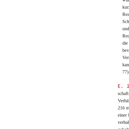
kur
Re
Sch
und
Rec
di
bev
Ver
ka
77)
E. 
schaf
Verhä
216 m
einer 
verbal