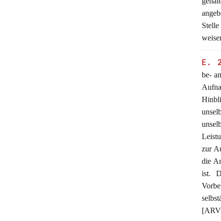
gehal
angeb
Stell
weise
E. 
be- an
Aufna
Hinbl
unsel
unse
Leist
zur Au
die A
ist. 
Vorbe
selbs
[ARV