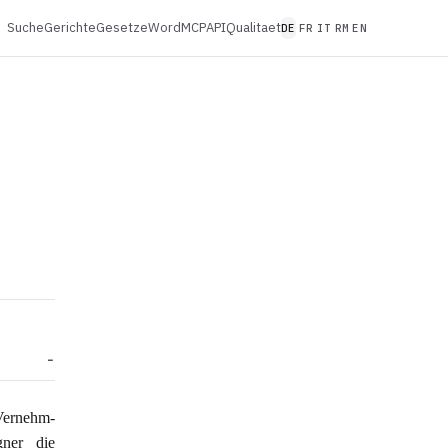
Suche
Gerichte
Gesetze
Word
MCP
API
Qualitaet
DE
FR
IT
RM
EN
Vernehm-
gner die