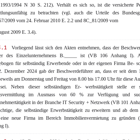
 1993/1994 N 30 S. 212). Verhält es sich so, ist die versicherte P
ttlungsunfähig zu betrachten (vgl. auch die Urteile des Bundesge
7/2009 vom 24. Februar 2010 E. 2.2 und 8C_81/2009 vom
gust 2009 E. 3.4).
3.1
Vorliegend lässt sich den Akten entnehmen, dass der Beschwer
er des Einzelunternehmens B._____ ist (VB 106 Anhang I).
ebogen für selbständig Erwerbende oder in der eigenen Firma Be- sc
. Dezember 2024 gab der Beschwerdeführer an, dass er seit dem 1
jeweils am Donnerstag und Freitag von 8.00 bis 17.00 Uhr für diese A
 sei. Neben dieser selbständigen Er- werbstätigkeit stelle er 
itsvermittlung im Ausmass von 60 % zur Verfügung und suc
tnehmertätigkeit in der Branche IT Security + Netzwerk (VB 101 Anha
ichtige, die selbständige Erwerbstätigkeit zu erweitern und ab dem
eine neue Firma im Bereich Immobilienvermietung zu gründen
g I).