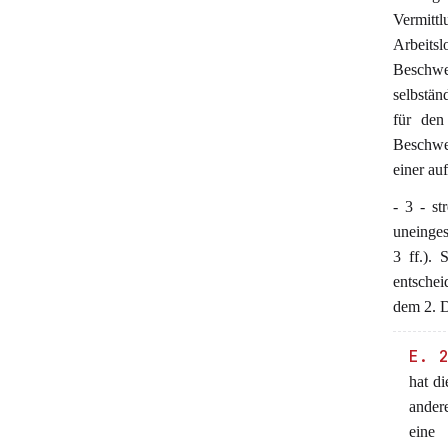
Vermitt
Arbeits
Beschwe
selbstän
für den
Beschwer
einer auf
- 3 - s
uneinges
3 ff.). 
entschei
dem 2. D
E. 
hat d
andere
eine