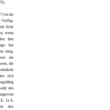
5).
) ist die
e Verfüg-
it- liche
vor, wenn
den ihre
tge- ber
e- rung,
ozi- ale
erte, die
sönliche
den sich
ngsfähig
wahl des
 ungewiss
E. 1a S.
 in den