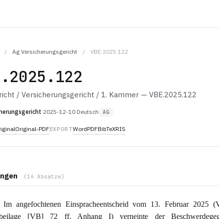
/
Ag Versicherungsgericht
/
VBE.2025.122
E.2025.122
icht / Versicherungsgericht / 1. Kammer — VBE.2025.122
herungsgericht
·
2025-12-10
·
Deutsch
AG
iginal
Original-PDF
Word
PDF
BibTeX
RIS
EXPORT
ngen
(14 Absätze)
Im angefochtenen Einspracheentscheid vom 13. Februar 2025 (
sbeilage [VB] 72 ff. Anhang I) verneinte der Beschwerdege