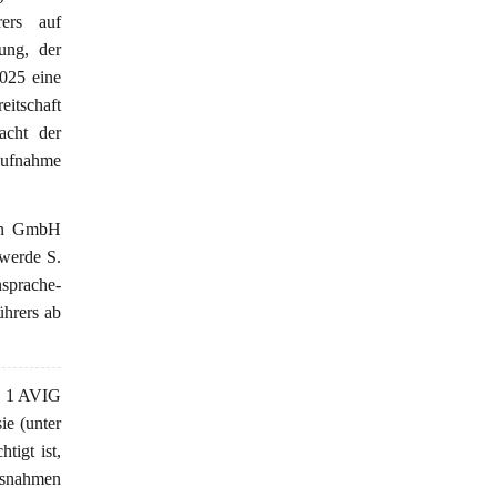
rers auf
ung, der
025 eine
eitschaft
acht der
 Aufnahme
den GmbH
hwerde S.
nsprache-
ührers ab
s. 1 AVIG
ie (unter
tigt ist,
snahmen