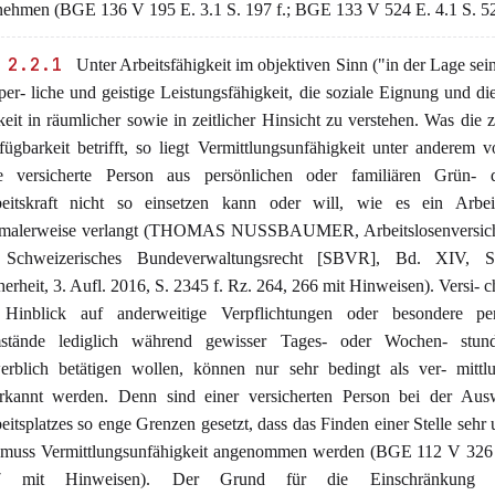
unehmen (BGE 136 V 195 E. 3.1 S. 197 f.; BGE 133 V 524 E. 4.1 S. 52
 2.2.1
Unter Arbeitsfähigkeit im objektiven Sinn ("in der Lage sein"
per- liche und geistige Leistungsfähigkeit, die soziale Eignung und di
keit in räumlicher sowie in zeitlicher Hinsicht zu verstehen. Was die ze
fügbarkeit betrifft, so liegt Vermittlungsunfähigkeit unter anderem 
e versicherte Person aus persönlichen oder familiären Grün- 
eitskraft nicht so einsetzen kann oder will, wie es ein Arbei
malerweise verlangt (THOMAS NUSSBAUMER, Arbeitslosenversich
 Schweizerisches Bundeverwaltungsrecht [SBVR], Bd. XIV, S
herheit, 3. Aufl. 2016, S. 2345 f. Rz. 264, 266 mit Hinweisen). Versi- ch
Hinblick auf anderweitige Verpflichtungen oder besondere per
tände lediglich während gewisser Tages- oder Wochen- stun
erblich betätigen wollen, können nur sehr bedingt als ver- mittlu
rkannt werden. Denn sind einer versicherten Person bei der Aus
eitsplatzes so enge Grenzen gesetzt, dass das Finden einer Stelle sehr
, muss Vermittlungsunfähigkeit angenommen werden (BGE 112 V 326 
7 mit Hinweisen). Der Grund für die Einschränkung