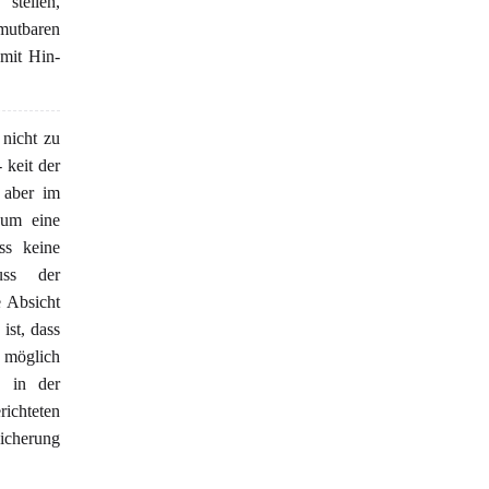
stellen,
mutbaren
mit Hin-
 nicht zu
 keit der
s aber im
 um eine
ss keine
uss der
e Absicht
ist, dass
r möglich
d in der
ichteten
sicherung