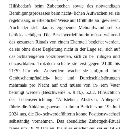
Hilfsbedarfs beim Zubettgehen sowie des notwendigen
Beruhigungsprozesses beim nächt- lichen Aufwachen sei sie
regelmässig in erheblicher Weise auf Dritthilfe an- gewiesen.
Auch der sich daraus ergebende Mehraufwand sei zu
berück- sichtigen. Die Beschwerdeführerin müsse während
des gesamten Rituals von einem Elternteil begleitet werden,
da sie ohne diese Begleitung nicht in der Lage sei, sich auf
das Schlafengehen vorzubereiten, sich zu be- ruhigen und
einzuschlafen. Trotzdem schlafe sie erst gegen 21:00 bis
21:30 Uhr ein. Ausserdem wache sie aufgrund ihrer
Geräuschempfindlich- keit und Durchschlafstörungen
mehrmals pro Nacht auf und müsse von ih- rem Vater
beruhigt werden (Beschwerde S. 9 ff.). 5.2.2. Hinsichtlich
der Lebensverrichtung "Aufstehen, Absitzen, Abliegen"
führte die Abklärungsperson in ihrem Bericht vom 19. Juni
2024 aus, die Be- schwerdeführerin könne Positionswechsel
selbständig vornehmen. Das abendliche Zubettgeh-Ritual
fange um 18.20 Uhr an, bis alles erledigt sei, sei es 19.20