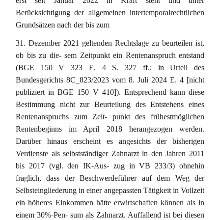
erst seit Januar 2022 in Kraft steht und unter
Berücksichtigung der allgemeinen intertemporalrechtlichen
Grundsätzen nach der bis zum
31. Dezember 2021 geltenden Rechtslage zu beurteilen ist,
ob bis zu die- sem Zeitpunkt ein Rentenanspruch entstand
(BGE 150 V 323 E. 4 S. 327 ff.; in Urteil des
Bundesgerichts 8C_823/2023 vom 8. Juli 2024 E. 4 [nicht
publiziert in BGE 150 V 410]). Entsprechend kann diese
Bestimmung nicht zur Beurteilung des Entstehens eines
Rentenanspruchs zum Zeit- punkt des frühestmöglichen
Rentenbeginns im April 2018 herangezogen werden.
Darüber hinaus erscheint es angesichts der bisherigen
Verdienste als selbstständiger Zahnarzt in den Jahren 2011
bis 2017 (vgl. den IK-Aus- zug in VB 233/3) ohnehin
fraglich, dass der Beschwerdeführer auf dem Weg der
Selbsteingliederung in einer angepassten Tätigkeit in Vollzeit
ein höheres Einkommen hätte erwirtschaften können als in
einem 30%-Pen- sum als Zahnarzt. Auffallend ist bei diesen