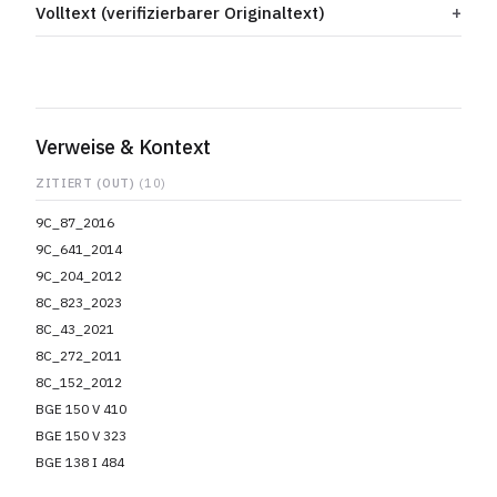
Volltext (verifizierbarer Originaltext)
Verweise & Kontext
ZITIERT (OUT)
(10)
9C_87_2016
9C_641_2014
9C_204_2012
8C_823_2023
8C_43_2021
8C_272_2011
8C_152_2012
BGE 150 V 410
BGE 150 V 323
BGE 138 I 484