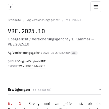
+
Startseite
/
Ag Versicherungsgericht
/
VBE.2025.10
VBE.2025.10
Obergericht / Versicherungsgericht / 1. Kammer —
VBE.2025.10
Ag Versicherungsgericht
·
2025-06-27
·
Deutsch
AG
Original
Original-PDF
QUELLE
Word
PDF
BibTeX
RIS
EXPORT
Erwägungen
(3 Absätze)
E. 1
Streitig und zu prüfen ist, ob die