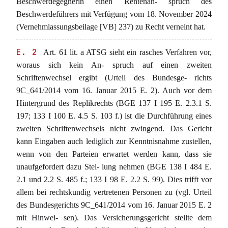
Beschwerdegegnerin einen Rentenan- spruch des
Beschwerdeführers mit Verfügung vom 18. November 2024
(Vernehmlassungsbeilage [VB] 237) zu Recht verneint hat.
E. 2
Art. 61 lit. a ATSG sieht ein rasches Verfahren vor,
woraus sich kein An- spruch auf einen zweiten
Schriftenwechsel ergibt (Urteil des Bundesge- richts
9C_641/2014 vom 16. Januar 2015 E. 2). Auch vor dem
Hintergrund des Replikrechts (BGE 137 I 195 E. 2.3.1 S.
197; 133 I 100 E. 4.5 S. 103 f.) ist die Durchführung eines
zweiten Schriftenwechsels nicht zwingend. Das Gericht
kann Eingaben auch lediglich zur Kenntnisnahme zustellen,
wenn von den Parteien erwartet werden kann, dass sie
unaufgefordert dazu Stel- lung nehmen (BGE 138 I 484 E.
2.1 und 2.2 S. 485 f.; 133 I 98 E. 2.2 S. 99). Dies trifft vor
allem bei rechtskundig vertretenen Personen zu (vgl. Urteil
des Bundesgerichts 9C_641/2014 vom 16. Januar 2015 E. 2
mit Hinwei- sen). Das Versicherungsgericht stellte dem