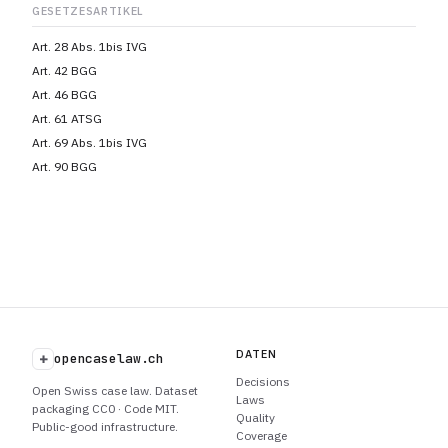
GESETZESARTIKEL
Art. 28 Abs. 1bis IVG
Art. 42 BGG
Art. 46 BGG
Art. 61 ATSG
Art. 69 Abs. 1bis IVG
Art. 90 BGG
DATEN
+
opencaselaw.ch
Decisions
Open Swiss case law. Dataset
Laws
packaging CC0 · Code MIT.
Quality
Public-good infrastructure.
Coverage