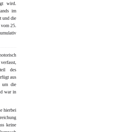
gt wird.
tands im
t und die
8 vom 25.
umulativ
notorisch
erfasst,
eil des
rfügt aus
, um die
nd war in
e hierbei
nreichung
ss keine