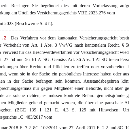
iberin Reisinger. Sie begründet dies mit deren Vorbefassung aufg
rkung am Urteil des Versicherungsgerichts VBE.2023.276 vom
ni 2023 (Beschwerde S. 4 f.).
1.2
Das Verfahren vor dem kantonalen Versicherungsgericht besti
er Vorbehalt von Art. 1 Abs. 3 VwVG nach kantonalem Recht. § 5
verweist für das Beschwerdeverfahren vor Versicherungsgericht wie
rt. 27–54 und 56–61 ATSG. Gemäss Art. 36 Abs. 1 ATSG treten Perso
heidungen über Rechte und Pflichten zu treffen oder vorzubereiten 
and, wenn sie in der Sache ein persönliches Interesse haben oder au
en in der Sache befangen sein könnten. Ausstandsbegehren kön
sprechungsgemäss nur gegen Mitglieder einer Behörde, nicht aber g
de als solche richten; es müssen konkrete Befan- genheitsgründe g
lnen Mitglieder geltend gemacht werden, die über eine pauschale A
usgehen (BGE 139 I 121 E. 4.3 S. 125 mit Hinweisen; Urte
sgerichts 1C_483/2017 vom
anuar 2018 E. 3.2, 8C_102/2011 vom 27. April 2011 E. 2.2 und 8C_1