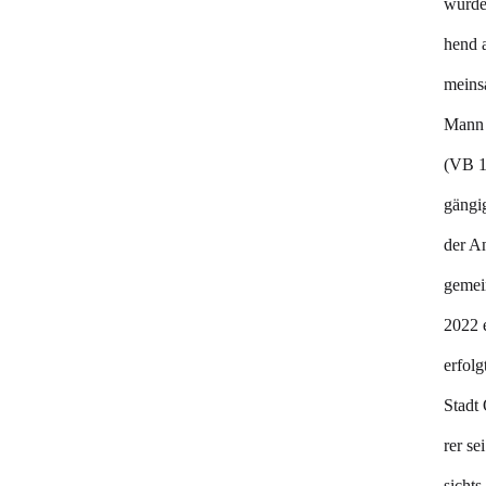
wurde
hend 
meins
Mann 
(VB 1
gängig
der A
gemei
2022 
erfolg
Stadt
rer se
sicht