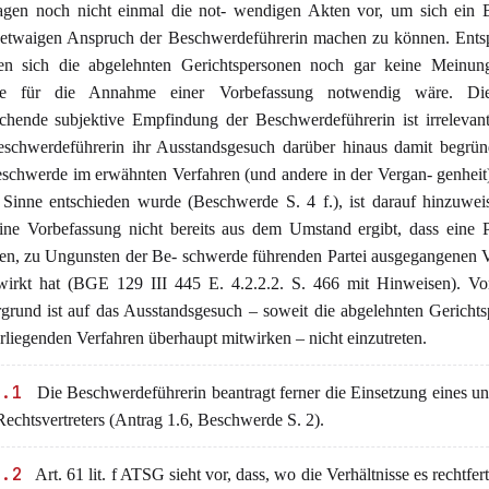
agen noch nicht einmal die not- wendigen Akten vor, um sich ein B
 etwaigen Anspruch der Beschwerdeführerin machen zu können. Ents
en sich die abgelehnten Gerichtspersonen noch gar keine Meinung
he für die Annahme einer Vorbefassung notwendig wäre. Di
chende subjektive Empfindung der Beschwerdeführerin ist irrelevan
eschwerdeführerin ihr Ausstandsgesuch darüber hinaus damit begrün
eschwerde im erwähnten Verfahren (und andere in der Vergan- genheit)
 Sinne entschieden wurde (Beschwerde S. 4 f.), ist darauf hinzuwei
eine Vorbefassung nicht bereits aus dem Umstand ergibt, dass eine 
ren, zu Ungunsten der Be- schwerde führenden Partei ausgegangenen 
wirkt hat (BGE 129 III 445 E. 4.2.2.2. S. 466 mit Hinweisen). Vo
rgrund ist auf das Ausstandsgesuch – soweit die abgelehnten Gericht
liegenden Verfahren überhaupt mitwirken – nicht einzutreten.
2.1
Die Beschwerdeführerin beantragt ferner die Einsetzung eines une
echtsvertreters (Antrag 1.6, Beschwerde S. 2).
2.2
Art. 61 lit. f ATSG sieht vor, dass, wo die Verhältnisse es rechtfer