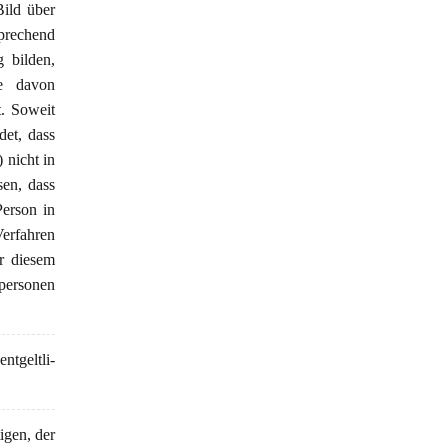
ild über
prechend
 bilden,
e davon
t. Soweit
det, dass
 nicht in
sen, dass
Person in
Verfahren
r diesem
spersonen
ntgeltli-
tigen, der