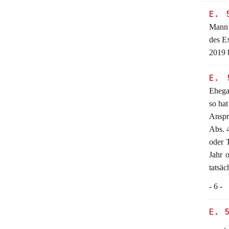
E. 
Mann b
des E
2019 b
E. 
Ehegat
so hat
Anspru
Abs. 4
oder T
Jahr 
tatsäc
- 6 -
E. 