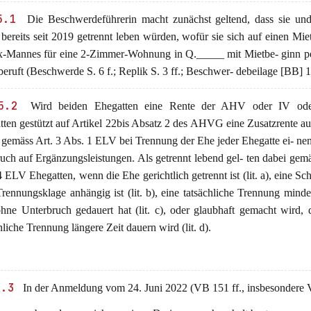
5.1
Die Beschwerdeführerin macht zunächst geltend, dass sie und
ereits seit 2019 getrennt leben würden, wofür sie sich auf einen Miet
x-Mannes für eine 2-Zimmer-Wohnung in Q._____ mit Mietbe- ginn pe
eruft (Beschwerde S. 6 f.; Replik S. 3 ff.; Beschwer- debeilage [BB] 1
5.2
Wird beiden Ehegatten eine Rente der AHV oder IV ode
ten gestützt auf Artikel 22bis Absatz 2 des AHVG eine Zusatzrente au
 gemäss Art. 3 Abs. 1 ELV bei Trennung der Ehe jeder Ehegatte ei- ne
ch auf Ergänzungsleistungen. Als getrennt lebend gel- ten dabei gemä
 ELV Ehegatten, wenn die Ehe gerichtlich getrennt ist (lit. a), eine Sc
rennungsklage anhängig ist (lit. b), eine tatsächliche Trennung minde
ohne Unterbruch gedauert hat (lit. c), oder glaubhaft gemacht wird, 
hliche Trennung längere Zeit dauern wird (lit. d).
5.3
In der Anmeldung vom 24. Juni 2022 (VB 151 ff., insbesondere