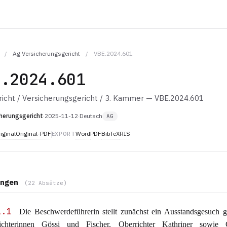
/
Ag Versicherungsgericht
/
VBE.2024.601
E.2024.601
icht / Versicherungsgericht / 3. Kammer — VBE.2024.601
herungsgericht
·
2025-11-12
·
Deutsch
AG
iginal
Original-PDF
Word
PDF
BibTeX
RIS
EXPORT
ngen
(22 Absätze)
1.1
Die Beschwerdeführerin stellt zunächst ein Ausstandsgesuch g
ichterinnen Gössi und Fischer, Oberrichter Kathriner sowie G