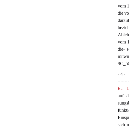
vom 1
die vo
darau
bezie
Ableh
vom 1
die- 
mitwi
9C_50
- 4 -
E. 
auf d
sungs
funkt
Einsp
sich 