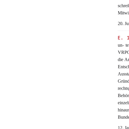
schre
Mitwi
20. Ju
E. 
un- t
VRPG 
die A
Entsc
Ausst
Gründ
recht
Behör
einze
hina
Bunde
12. J