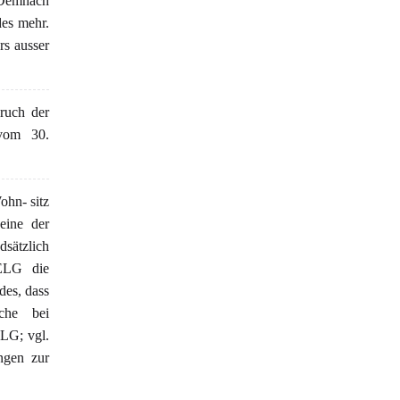
 Demnach
des mehr.
rs ausser
ruch der
 vom 30.
ohn- sitz
eine der
sätzlich
ELG die
des, dass
che bei
ELG; vgl.
gen zur