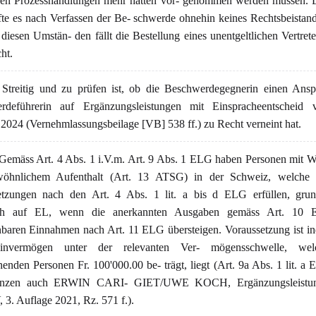
ren Prozesshandlungen mehr hätten vor- genommen werden müssen.
fte es nach Verfassen der Be- schwerde ohnehin keines Rechtsbeistan
diesen Umstän- den fällt die Bestellung eines unentgeltlichen Vertrete
ht.
Streitig und zu prüfen ist, ob die Beschwerdegegnerin einen Ansp
rdeführerin auf Ergänzungsleistungen mit Einspracheentscheid
2024 (Vernehmlassungsbeilage [VB] 538 ff.) zu Recht verneint hat.
emäss Art. 4 Abs. 1 i.V.m. Art. 9 Abs. 1 ELG haben Personen mit W
öhnlichem Aufenthalt (Art. 13 ATSG) in der Schweiz, welche 
etzungen nach den Art. 4 Abs. 1 lit. a bis d ELG erfüllen, grund
ch auf EL, wenn die anerkannten Ausgaben gemäss Art. 10 
baren Einnahmen nach Art. 11 ELG übersteigen. Voraussetzung ist in
invermögen unter der relevanten Ver- mögensschwelle, wel
ehenden Personen Fr. 100'000.00 be- trägt, liegt (Art. 9a Abs. 1 lit. a 
nzen auch ERWIN CARI- GIET/UWE KOCH, Ergänzungsleistun
3. Auflage 2021, Rz. 571 f.).