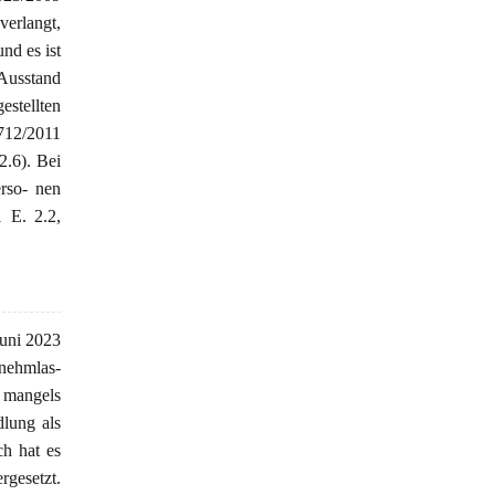
verlangt,
nd es ist
 Ausstand
estellten
712/2011
.6). Bei
erso- nen
 E. 2.2,
Juni 2023
nehmlas-
 mangels
dlung als
ch hat es
rgesetzt.