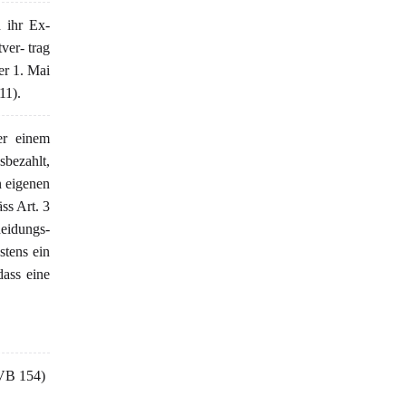
 ihr Ex-
ver- trag
r 1. Mai
11).
r einem
sbezahlt,
n eigenen
ss Art. 3
heidungs-
stens ein
dass eine
 VB 154)