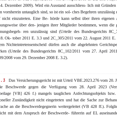
4. Dezember 2009). Wird ein Ausstand ausschliess- lich mit Gründen 
n vornherein untauglich sind, so ist ein sol- ches Begehren unzulässig u
f nicht einzutreten. Eine Be- hörde kann selbst über ihren eigenen
hungsweise über den- jenigen ihrer Mitglieder bestimmen, wenn die g
nungsbegeh- ren unzulässig sind (Urteile des Bundesgerichts 8C_
8. Ok- tober 2011 E. 3.3 und 2C_305/2011 vom 22. August 2011 E. 2
sem Nichteintretensentscheid dürfen auch die abgelehnten Gerichtsp
rken (Urteile des Bundesgerichts 8C_102/2011 vom 27. April 2011
9/2008 vom 29. Dezember 2008 E. 3.2).
1.3
Das Versicherungsgericht ist mit Urteil VBE.2023.276 vom 20. 
ie Beschwerde gegen die Verfügung vom 28. April 2023 (Ver
beilage [VB] 426 f.) mangels tauglichen Anfechtungsobjekts bzw.
ioneller Zuständigkeit nicht eingetreten und hat die Sache zur Behan
rache an die Beschwerdegegnerin weitergeleitet (VB 428 ff.). Folgli
nicht mit dem Anspruch der Beschwerde- führerin auf EL auseinande