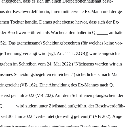
 angegeben, dass es sich um einen Dreipersonenhaushalt beste-
aus der Beschwerdeführerin, ihrem mittlerweile Ex-Mann und der ge-
amen Tochter handle. Daraus geht ebenso hervor, dass sich der Ex-
der Beschwerdeführerin als Wochenaufenthalter in Q._____ aufhalte
52). Das (gemeinsame) Scheidungsbegehren (für welches keine vor-
e Trennung verlangt wird [vgl. Art. 111 f. ZGB]) wurde angesichts
ngaben im Schreiben vom 24. Mai 2022 ("Nächstens werden wir ein
nsames Scheidungsbegehren einreichen.") sicherlich erst nach Mai
eingereicht (VB 162). Eine Abmeldung des Ex-Mannes nach Q._____
te erst per Juli 2022 (VB 202). Auf dem Schriftenempfangsschein der
 Q._____ wird zudem unter Zivilstand aufgeführt, der Beschwerdefüh-
i seit 30. Juni 2022 "verheiratet (freiwillig getrennt)" (VB 202). Ange-
s dieser Ausgangslage sowie unter besonderer Beachtung der Anga-