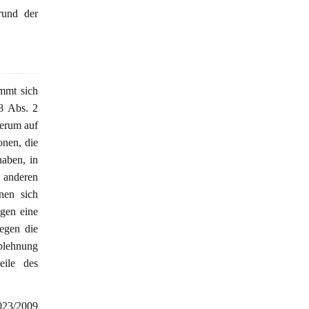
rund der
mmt sich
8 Abs. 2
derum auf
nen, die
haben, in
s anderen
nen sich
egen eine
egen die
blehnung
ile des
023/2009