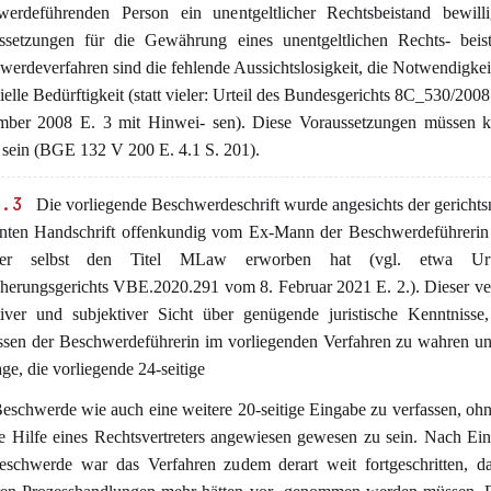
werdeführenden Person ein unentgeltlicher Rechtsbeistand bewilli
ssetzungen für die Gewährung eines unentgeltlichen Rechts- beis
erdeverfahren sind die fehlende Aussichtslosigkeit, die Notwendigkei
ielle Bedürftigkeit (statt vieler: Urteil des Bundesgerichts 8C_530/200
mber 2008 E. 3 mit Hinwei- sen). Diese Voraussetzungen müssen k
t sein (BGE 132 V 200 E. 4.1 S. 201).
2.3
Die vorliegende Beschwerdeschrift wurde angesichts der gerichts
nten Handschrift offenkundig vom Ex-Mann der Beschwerdeführerin v
her selbst den Titel MLaw erworben hat (vgl. etwa Urt
cherungsgerichts VBE.2020.291 vom 8. Februar 2021 E. 2.). Dieser ve
tiver und subjektiver Sicht über genügende juristische Kenntnisse
essen der Beschwerdeführerin im vorliegenden Verfahren zu wahren u
ge, die vorliegende 24-seitige
Beschwerde wie auch eine weitere 20-seitige Eingabe zu verfassen, ohn
ie Hilfe eines Rechtsvertreters angewiesen gewesen zu sein. Nach Ei
eschwerde war das Verfahren zudem derart weit fortgeschritten, da