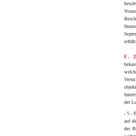
besch
Vorau
Beschw
finanz
Septe
erfüll
E. 
bekan
welc
Versi
objek
Inter
der La
- 5 - 
auf d
der B