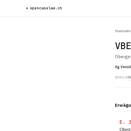
+
opencaselaw.ch
Startseite
VB
Oberger
Ag Versic
Or
QUELLE
Erwägu
E. 
Oberr