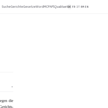
Suche
Gerichte
Gesetze
Word
MCP
API
Qualitaet
DE
FR
IT
RM
EN
egen die
erichts-