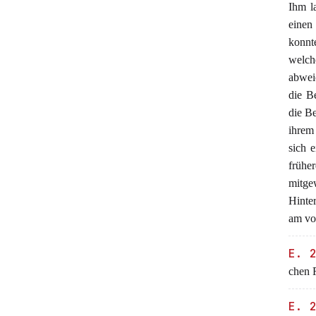
Ihm l
einen
konnt
welc
abwei
die B
die B
ihrem
sich 
frühe
mitge
Hinte
am vor
E. 
chen R
E. 