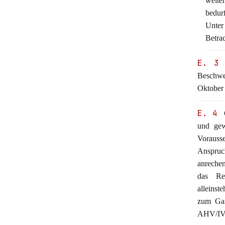
weite
bedur
Unter 
Betrac
E. 3
Beschwe
Oktober 
E. 4
G
und gew
Vorauss
Anspru
anrechen
das Re
alleinst
zum Ga
AHV/IV, 