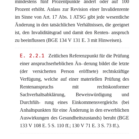
mindestens fünf Prozentpunkte ändert oder auf 100
Prozent erhöht. Anlass zur Revision einer Invalidenrente
im Sinne von Art. 17 Abs. 1 ATSG gibt jede wesentliche
Änderung in den tatsächlichen Verhältnissen, die geeignet
ist, den Invaliditätsgrad und damit den Renten- anspruch
zu beeinflussen (BGE 134 V 131 E. 3 mit Hinweisen).
E. 2.2.1
Zeitlichen Referenzpunkt für die Prüfung
einer anspruchserheblichen Än- derung bildet die letzte
(der versicherten Person eröffnete) rechtskräftige
Verfügung, welche auf einer materiellen Prüfung des
Rentenanspruchs mit rechtskonformer
Sachverhaltsabklärung, Beweiswürdigung und
Durchfüh- rung eines Einkommensvergleichs (bei
Anhaltspunkten für eine Änderung in den erwerblichen
Auswirkungen des Gesundheitszustands) beruht (BGE
133 V 108 E. 5 S. 110 ff.; 130 V 71 E. 3 S. 73 ff.).