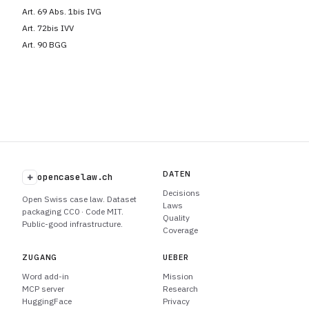
Art. 69 Abs. 1bis IVG
Art. 72bis IVV
Art. 90 BGG
DATEN
+
opencaselaw.ch
Decisions
Open Swiss case law. Dataset
Laws
packaging CC0 · Code MIT.
Quality
Public-good infrastructure.
Coverage
ZUGANG
UEBER
Word add-in
Mission
MCP server
Research
HuggingFace
Privacy