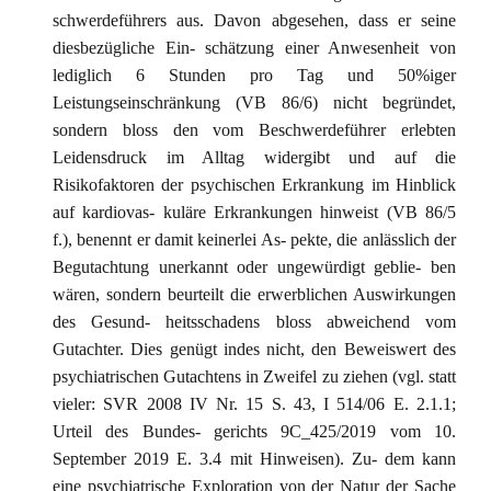
schwerdeführers aus. Davon abgesehen, dass er seine
diesbezügliche Ein- schätzung einer Anwesenheit von
lediglich 6 Stunden pro Tag und 50%iger
Leistungseinschränkung (VB 86/6) nicht begründet,
sondern bloss den vom Beschwerdeführer erlebten
Leidensdruck im Alltag widergibt und auf die
Risikofaktoren der psychischen Erkrankung im Hinblick
auf kardiovas- kuläre Erkrankungen hinweist (VB 86/5
f.), benennt er damit keinerlei As- pekte, die anlässlich der
Begutachtung unerkannt oder ungewürdigt geblie- ben
wären, sondern beurteilt die erwerblichen Auswirkungen
des Gesund- heitsschadens bloss abweichend vom
Gutachter. Dies genügt indes nicht, den Beweiswert des
psychiatrischen Gutachtens in Zweifel zu ziehen (vgl. statt
vieler: SVR 2008 IV Nr. 15 S. 43, I 514/06 E. 2.1.1;
Urteil des Bundes- gerichts 9C_425/2019 vom 10.
September 2019 E. 3.4 mit Hinweisen). Zu- dem kann
eine psychiatrische Exploration von der Natur der Sache