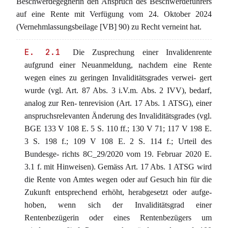
Beschwerdegegnerin den Anspruch des Beschwerdeführers
auf eine Rente mit Verfügung vom 24. Oktober 2024
(Vernehmlassungsbeilage [VB] 90) zu Recht verneint hat.
E. 2.1
Die Zusprechung einer Invalidenrente
aufgrund einer Neuanmeldung, nachdem eine Rente
wegen eines zu geringen Invaliditätsgrades verwei- gert
wurde (vgl. Art. 87 Abs. 3 i.V.m. Abs. 2 IVV), bedarf,
analog zur Ren- tenrevision (Art. 17 Abs. 1 ATSG), einer
anspruchsrelevanten Änderung des Invaliditätsgrades (vgl.
BGE 133 V 108 E. 5 S. 110 ff.; 130 V 71; 117 V 198 E.
3 S. 198 f.; 109 V 108 E. 2 S. 114 f.; Urteil des
Bundesge- richts 8C_29/2020 vom 19. Februar 2020 E.
3.1 f. mit Hinweisen). Gemäss Art. 17 Abs. 1 ATSG wird
die Rente von Amtes wegen oder auf Gesuch hin für die
Zukunft entsprechend erhöht, herabgesetzt oder aufge-
hoben, wenn sich der Invaliditätsgrad einer
Rentenbezügerin oder eines Rentenbezügers um