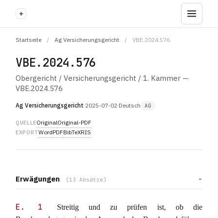
+
Startseite
/
Ag Versicherungsgericht
/
VBE.2024.576
VBE.2024.576
Obergericht / Versicherungsgericht / 1. Kammer —
VBE.2024.576
Ag Versicherungsgericht
·
2025-07-02
·
Deutsch
AG
Original
Original-PDF
QUELLE
Word
PDF
BibTeX
RIS
EXPORT
Erwägungen
(13 Absätze)
E. 1
Streitig und zu prüfen ist, ob die