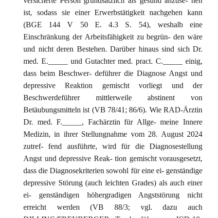
versicherte Person grundsätzlich als gesund anzuse- hen
ist, sodass sie einer Erwerbstätigkeit nachgehen kann
(BGE 144 V 50 E. 4.3 S. 54), weshalb eine
Einschränkung der Arbeitsfähigkeit zu begrün- den wäre
und nicht deren Bestehen. Darüber hinaus sind sich Dr.
med. E._____ und Gutachter med. pract. C._____ einig,
dass beim Beschwer- deführer die Diagnose Angst und
depressive Reaktion gemischt vorliegt und der
Beschwerdeführer mittlerweile abstinent von
Betäubungsmitteln ist (VB 78/41; 86/6). Wie RAD-Ärztin
Dr. med. F._____, Fachärztin für Allge- meine Innere
Medizin, in ihrer Stellungnahme vom 28. August 2024
zutref- fend ausführte, wird für die Diagnosestellung
Angst und depressive Reak- tion gemischt vorausgesetzt,
dass die Diagnosekriterien sowohl für eine ei- genständige
depressive Störung (auch leichten Grades) als auch einer
ei- genständigen höhergradigen Angststörung nicht
erreicht werden (VB 88/3; vgl. dazu auch