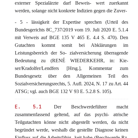
externer Spezialärzte darf Beweis- wert zuerkannt
werden, solange nicht konkrete Indizien gegen die Zuver-
- 5 - lässigkeit der Expertise sprechen (Urteil des
Bundesgerichts 8C_737/2019 vom 19. Juli 2020 E. 5.1.4
mit Verweis auf BGE 135 V 465 E. 4.4 S. 470). Den
Gutachten kommt somit bei Abklärungen im
Leistungsbereich der So- zialversicherung überragende
Bedeutung zu (RENÉ WIEDERKEHR, in: Kie-
ser/Kradolfer/Lendfers [Hrsg.], Kommentar zum
Bundesgesetz über den Allgemeinen Teil des
Sozialversicherungsrechts, 5. Aufl. 2024, N. 17 zu Art. 44
ATSG; vgl. auch BGE 132 V 93 E. 5.2.8 S. 105).
E. 5.1
Der Beschwerdeführer macht
zusammenfassend geltend, auf das psychi- atrische
Teilgutachten könne nicht abgestellt werden, da nicht
begründet werde, weshalb die gestellte Diagnose keinen
Einfluss auf die Arbeitsfähig- keit habe (Beschwerde Rz.