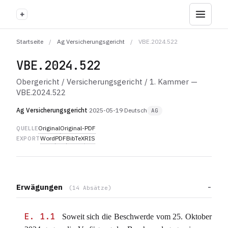
+
Startseite
/
Ag Versicherungsgericht
/
VBE.2024.522
VBE.2024.522
Obergericht / Versicherungsgericht / 1. Kammer —
VBE.2024.522
Ag Versicherungsgericht
·
2025-05-19
·
Deutsch
AG
Original
Original-PDF
QUELLE
Word
PDF
BibTeX
RIS
EXPORT
Erwägungen
(14 Absätze)
E. 1.1
Soweit sich die Beschwerde vom 25. Oktober