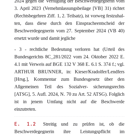
2024 gegen die Verfügung der Beschwerdegegnerin vom
3. April 2023 (Vernehmlassungsbeilage [VB] 31) richtet
(Rechtsbegehren Ziff. 1, 2. Teilsatz), ist vorweg festzuhal-
ten, dass diese durch den Einspracheentscheid der
Beschwerdegegnerin vom 27. September 2024 (VB 40)
ersetzt wurde und damit jegliche
- 3 - rechtliche Bedeutung verloren hat (Urteil des
Bundesgerichts 8C_281/2022 vom 24. Oktober 2022 E.
4.1 mit Verweis auf BGE 132 V 368 E. 6.1 S. 374 f.; vgl.
ARTHUR BRUNNER, in: Kieser/Kradolfer/Lendfers
[Hrsg.], Kommentar zum Bundesgesetz über den
Allgemeinen Teil des Sozialver- sicherungsrechts
[ATSG], 5. Aufl. 2024, N. 70 zu Art. 52 ATSG). Folglich
ist in jenem Umfang nicht auf die Beschwerde
einzutreten.
E. 1.2
Streitig und zu prüfen ist, ob die
Beschwerdegegnerin ihre Leistungspflicht im