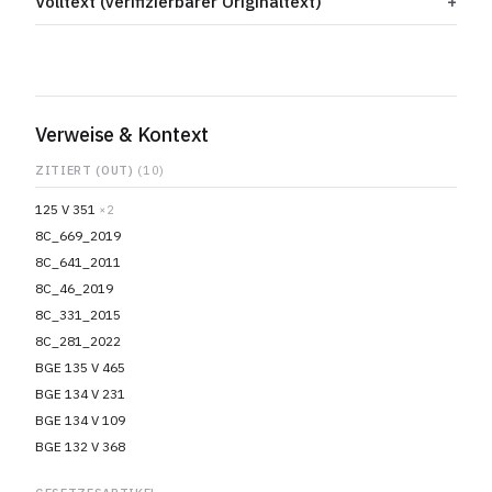
Volltext (verifizierbarer Originaltext)
Verweise & Kontext
ZITIERT (OUT)
(10)
125 V 351
×2
8C_669_2019
8C_641_2011
8C_46_2019
8C_331_2015
8C_281_2022
BGE 135 V 465
BGE 134 V 231
BGE 134 V 109
BGE 132 V 368