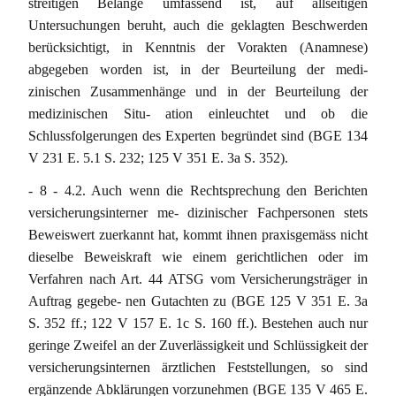
streitigen Belange umfassend ist, auf allseitigen
Untersuchungen beruht, auch die geklagten Beschwerden
berücksichtigt, in Kenntnis der Vorakten (Anamnese)
abgegeben worden ist, in der Beurteilung der medi-
zinischen Zusammenhänge und in der Beurteilung der
medizinischen Situ- ation einleuchtet und ob die
Schlussfolgerungen des Experten begründet sind (BGE 134
V 231 E. 5.1 S. 232; 125 V 351 E. 3a S. 352).
- 8 - 4.2. Auch wenn die Rechtsprechung den Berichten
versicherungsinterner me- dizinischer Fachpersonen stets
Beweiswert zuerkannt hat, kommt ihnen praxisgemäss nicht
dieselbe Beweiskraft wie einem gerichtlichen oder im
Verfahren nach Art. 44 ATSG vom Versicherungsträger in
Auftrag gegebe- nen Gutachten zu (BGE 125 V 351 E. 3a
S. 352 ff.; 122 V 157 E. 1c S. 160 ff.). Bestehen auch nur
geringe Zweifel an der Zuverlässigkeit und Schlüssigkeit der
versicherungsinternen ärztlichen Feststellungen, so sind
ergänzende Abklärungen vorzunehmen (BGE 135 V 465 E.