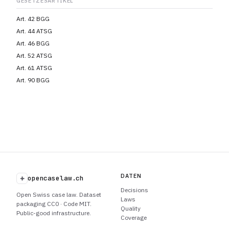
GESETZESARTIKEL
Art. 42 BGG
Art. 44 ATSG
Art. 46 BGG
Art. 52 ATSG
Art. 61 ATSG
Art. 90 BGG
DATEN
+
opencaselaw.ch
Decisions
Open Swiss case law. Dataset
Laws
packaging CC0 · Code MIT.
Quality
Public-good infrastructure.
Coverage