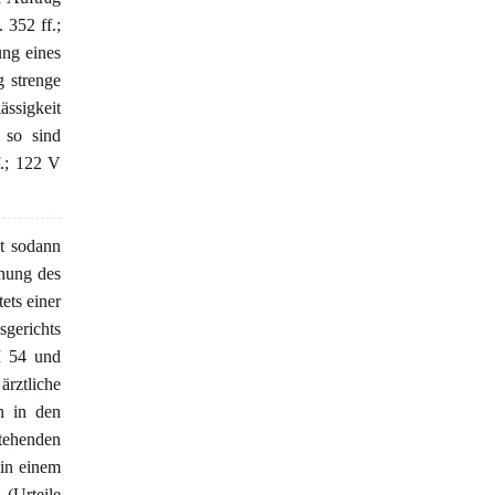
352 ff.;
ung eines
 strenge
ässigkeit
, so sind
.; 122 V
st sodann
chung des
ets einer
sgerichts
I 54 und
ztliche
n in den
stehenden
 in einem
 (Urteile