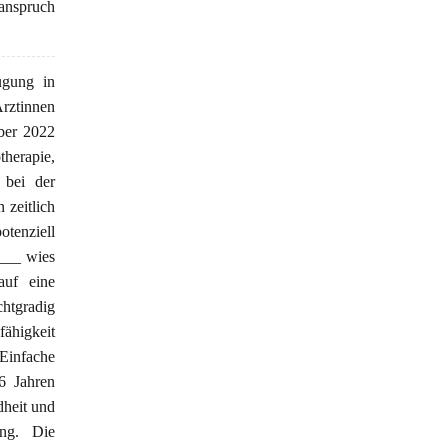
nanspruch
ügung in
Ärztinnen
ber 2022
herapie,
 bei der
 zeitlich
tenziell
____ wies
auf eine
chtgradig
ähigkeit
Einfache
6 Jahren
dheit und
ung. Die