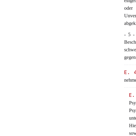
einge
ode
Unver
abgek
- 5 -
Besc
schwe
gegen
E. 
nehme
E.
Psy
Psy
unt
Hie
sow