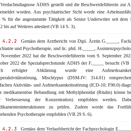
 Verdachtsdiagnose ADHS gestellt und die Beschwerdeführerin zur A
emeldet worden. Aus psychiatrischer Sicht werde eine Arbeitsunfäh
 % für die angestammte Tätigkeit als Senior Underwriter seit dem 
2 bis auf Weiteres attestiert (VB 14 S. 3).
 4.2.2
Gemäss dem Arztbericht von Dipl. Ärztin G._____, Fachär
chiatrie und Psychotherapie, und lic. phil. H._____, Assistenzpsychol
 November 2022 hat die Beschwerdeführerin vom 9. September 2022
ober 2022 die Spezialsprechstunde ADHS der F._____ besucht (VB 2
ch erfolgter Abklärung wurde eine Aufmerksamkeitsd
peraktivitätsstörung, Mischtypus (DSM-IV: 314.01) entspreche
fachen Aktivitäts- und Aufmerksamkeitsstörung (ICD-10; F90.0) diagno
e medikamentöse Behandlung mit Methylphenidat (Ritalin) könne be
ur Verbesserung der Konzentration) empfohlen werden. Dabe
dikamenteninteraktionen zu prüfen. Zudem werde das Fortfü
tehenden Psychotherapie empfohlen (VB 29 S. 6).
 4.2.3
Gemäss dem Verlaufsbericht der Fachpsychologin E._____