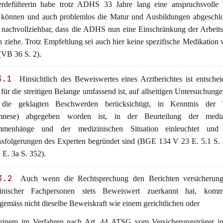
rdeführerin habe trotz ADHS 33 Jahre lang eine anspruchsvolle T
 können und auch problemlos die Matur und Ausbildungen abgeschlo
t nachvollziehbar, dass die ADHS nun eine Einschränkung der Arbeits
h ziehe. Trotz Empfehlung sei auch hier keine spezifische Medikation 
VB 36 S. 2).
3.1
Hinsichtlich des Beweiswertes eines Arztberichtes ist entsche
 für die streitigen Belange umfassend ist, auf allseitigen Untersuchunge
die geklagten Beschwerden berücksichtigt, in Kenntnis der 
nese) abgegeben worden ist, in der Beurteilung der mediz
mmenhänge und der medizinischen Situation einleuchtet und
ssfolgerungen des Experten begründet sind (BGE 134 V 23 E. 5.1 S.
E. 3a S. 352).
3.2
Auch wenn die Rechtsprechung den Berichten versicherungs
inischer Fachpersonen stets Beweiswert zuerkannt hat, kom
gemäss nicht dieselbe Beweiskraft wie einem gerichtlichen oder
 einem im Verfahren nach Art. 44 ATSG vom Versicherungsträger in