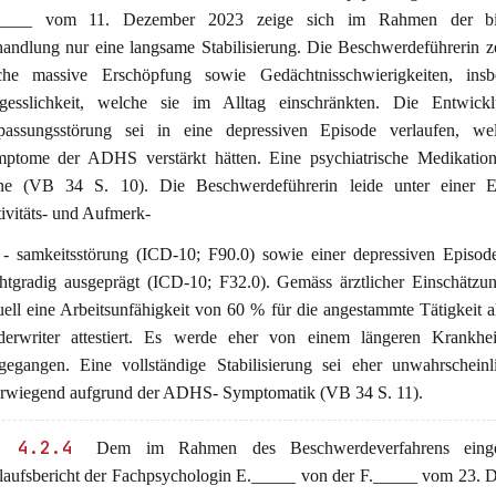
_____ vom 11. Dezember 2023 zeige sich im Rahmen der bis
andlung nur eine langsame Stabilisierung. Die Beschwerdeführerin z
che massive Erschöpfung sowie Gedächtnisschwierigkeiten, insb
gesslichkeit, welche sie im Alltag einschränkten. Die Entwick
assungsstörung sei in eine depressiven Episode verlaufen, we
ptome der ADHS verstärkt hätten. Eine psychiatrische Medikation
ne (VB 34 S. 10). Die Beschwerdeführerin leide unter einer E
ivitäts- und Aufmerk-
 - samkeitsstörung (ICD-10; F90.0) sowie einer depressiven Episode
chtgradig ausgeprägt (ICD-10; F32.0). Gemäss ärztlicher Einschätz
uell eine Arbeitsunfähigkeit von 60 % für die angestammte Tätigkeit a
erwriter attestiert. Es werde eher von einem längeren Krankheit
gegangen. Eine vollständige Stabilisierung sei eher unwahrscheinl
rwiegend aufgrund der ADHS- Symptomatik (VB 34 S. 11).
 4.2.4
Dem im Rahmen des Beschwerdeverfahrens einger
laufsbericht der Fachpsychologin E._____ von der F._____ vom 23. 