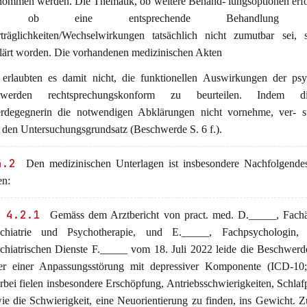
nommen werden. Die Thematik, ob weitere Behand- lungsoptionen erfo
r ob eine entsprechende Behandlung in
träglichkeiten/Wechselwirkungen tatsächlich nicht zumutbar sei, s
lärt worden. Die vorhandenen medizinischen Akten
 erlaubten es damit nicht, die funktionellen Auswirkungen der psy
hwerden rechtsprechungskonform zu beurteilen. Indem 
rdegegnerin die notwendigen Abklärungen nicht vornehme, ver- st
 den Untersuchungsgrundsatz (Beschwerde S. 6 f.).
4.2
Den medizinischen Unterlagen ist insbesondere Nachfolgendes
n:
 4.2.1
Gemäss dem Arztbericht von pract. med. D._____, Fachär
chiatrie und Psychotherapie, und E._____, Fachpsychologin,
chiatrischen Dienste F._____ vom 18. Juli 2022 leide die Beschwerd
er einer Anpassungsstörung mit depressiver Komponente (ICD-10;
rbei fielen insbesondere Erschöpfung, Antriebsschwierigkeiten, Schla
ie die Schwierigkeit, eine Neuorientierung zu finden, ins Gewicht. 