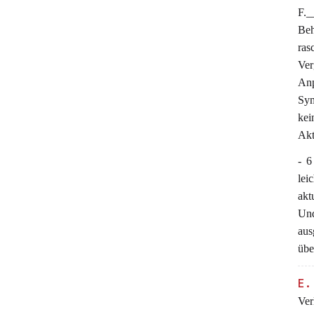
F.
Beh
ras
Ver
Anp
Sym
kei
Akt
- 6
lei
akt
Und
aus
übe
E.
Ver