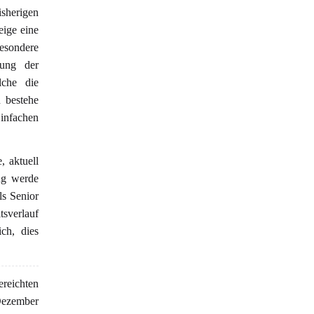
herigen
eige eine
esondere
lung der
lche die
 bestehe
infachen
, aktuell
ung werde
ls Senior
sverlauf
ich, dies
eichten
Dezember