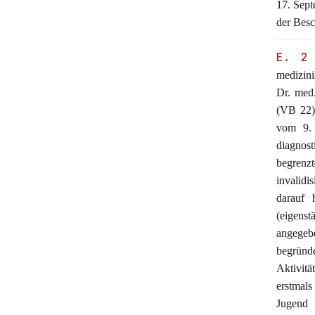
17. Sept
der Besc
E. 2
medizini
Dr. med
(VB 22)
vom 9. 
diagnost
begrenz
invalidi
darauf 
(eigenst
angegeb
begründ
Aktivit
erstmals
Jugend 