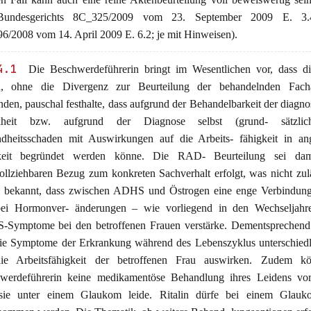
Bundesgerichts 8C_325/2009 vom 23. September 2009 E. 3.
6/2008 vom 14. April 2009 E. 6.2; je mit Hinweisen).
4.1
Die Beschwerdeführerin bringt im Wesentlichen vor, dass 
n, ohne die Divergenz zur Beurteilung der behandelnden Fach
den, pauschal festhalte, dass aufgrund der Behandelbarkeit der diagnos
kheit bzw. aufgrund der Diagnose selbst (grund- sätzlic
dheitsschaden mit Auswirkungen auf die Arbeits- fähigkeit in ang
keit begründet werden könne. Die RAD- Beurteilung sei da
ollziehbaren Bezug zum konkreten Sachverhalt erfolgt, was nicht zulä
i bekannt, dass zwischen ADHS und Östrogen eine enge Verbindung
ei Hormonver- änderungen – wie vorliegend in den Wechseljahr
Symptome bei den betroffenen Frauen verstärke. Dementsprechend
die Symptome der Erkrankung während des Lebenszyklus unterschiedl
ie Arbeitsfähigkeit der betroffenen Frau auswirken. Zudem k
werdeführerin keine medikamentöse Behandlung ihres Leidens vo
sie unter einem Glaukom leide. Ritalin dürfe bei einem Glauk