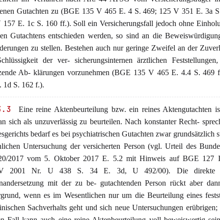
enen Gutachten zu (BGE 135 V 465 E. 4 S. 469; 125 V 351 E. 3a S. 
157 E. 1c S. 160 ff.). Soll ein Versicherungsfall jedoch ohne Einhol
nen Gutachtens entschieden werden, so sind an die Beweiswürdigung
derungen zu stellen. Bestehen auch nur geringe Zweifel an der Zuverl
chlüssigkeit der ver- sicherungsinternen ärztlichen Feststellungen
zende Ab- klärungen vorzunehmen (BGE 135 V 465 E. 4.4 S. 469 f
 1d S. 162 f.).
3.3
Eine reine Aktenbeurteilung bzw. ein reines Aktengutachten i
an sich als unzuverlässig zu beurteilen. Nach konstanter Recht- spre
gerichts bedarf es bei psychiatrischen Gutachten zwar grundsätzlich st
nlichen Untersuchung der versicherten Person (vgl. Urteil des Bunde
0/2017 vom 5. Oktober 2017 E. 5.2 mit Hinweis auf BGE 127 
 2001 Nr. U 438 S. 34 E. 3d, U 492/00). Die direkte är
nandersetzung mit der zu be- gutachtenden Person rückt aber dan
rgrund, wenn es im Wesentlichen nur um die Beurteilung eines fest
inischen Sachverhalts geht und sich neue Untersuchungen erübrigen;
en Fall kann auch eine reine Aktenbeurteilung voll beweiswertig sein