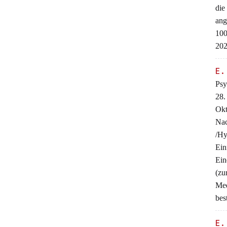
die
ang
100
202
E.
Psy
28.
Okt
Na
/Hy
Ein
Ein
(z
Me
bes
E.