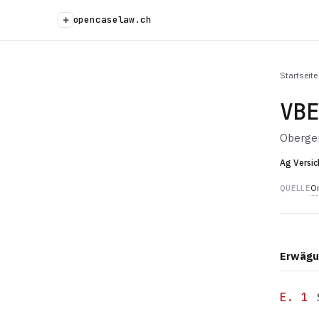
+
opencaselaw.ch
Startseite
VB
Oberger
Ag Versic
Or
QUELLE
Erwägu
E. 1
S