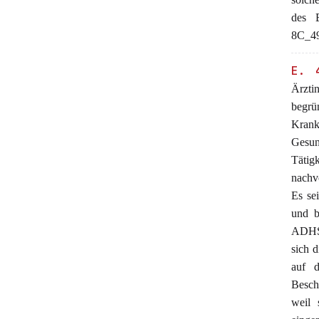
des 
8C_49
E. 
Ärzti
begrün
Kran
Gesun
Tätig
nachv
Es se
und b
ADHS-
sich 
auf d
Besch
weil 