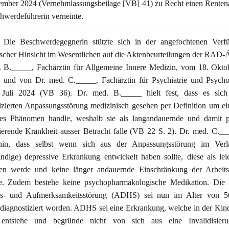
ember 2024 (Vernehmlassungsbeilage [VB] 41) zu Recht einen Rente
hwerdeführerin verneinte.
Die Beschwerdegegnerin stützte sich in der angefochtenen Verf
scher Hinsicht im Wesentlichen auf die Aktenbeurteilungen der RAD-
. B._____, Fachärztin für Allgemeine Innere Medizin, vom 18. Okto
 und von Dr. med. C._____, Fachärztin für Psychiatrie und Psychot
Juli 2024 (VB 36). Dr. med. B._____ hielt fest, dass es sich
izierten Anpassungsstörung medizinisch gesehen per Definition um ein
tes Phänomen handle, weshalb sie als langandauernde und damit po
sierende Krankheit ausser Betracht falle (VB 22 S. 2). Dr. med. C._
hin, dass selbst wenn sich aus der Anpassungsstörung im Verl
ändige) depressive Erkrankung entwickelt haben sollte, diese als lei
en werde und keine länger andauernde Einschränkung der Arbeitsf
e. Zudem bestehe keine psychopharmakologische Medikation. Die 
äts- und Aufmerksamkeitsstörung (ADHS) sei nun im Alter von 5
 diagnostiziert worden. ADHS sei eine Erkrankung, welche in der Kin
entstehe und begründe nicht von sich aus eine Invalidisier