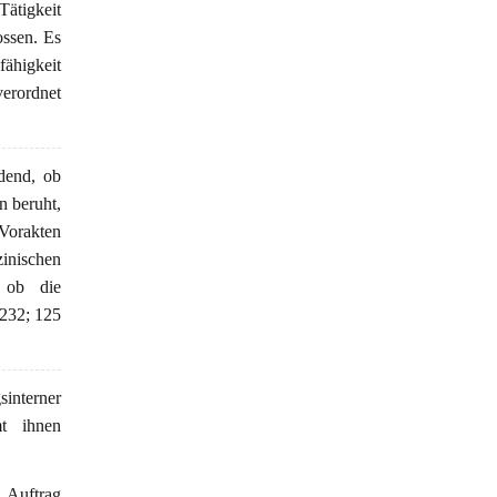
ätigkeit
ssen. Es
fähigkeit
verordnet
idend, ob
n beruht,
Vorakten
inischen
 ob die
 232; 125
interner
mt ihnen
 Auftrag