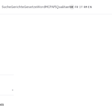
Suche
Gerichte
Gesetze
Word
MCP
API
Qualitaet
DE
FR
IT
RM
EN
vom