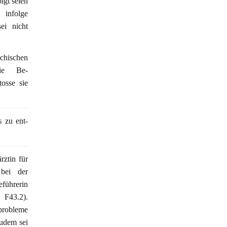
lgt seien
folge
ei nicht
chischen
die Be-
osse sie
 zu ent-
ztin für
 bei der
eführerin
 F43.2).
fprobleme
Zudem sei