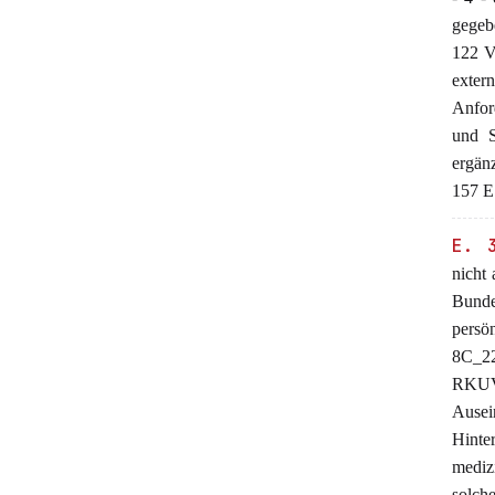
gegeb
122 V 
exter
Anfor
und S
ergän
157 E.
E. 
nicht 
Bundes
persö
8C_22
RKUV
Ausei
Hinte
mediz
solch