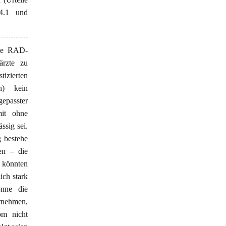
4.1 und
die RAD-
ärzte zu
tizierten
h) kein
epasster
mit ohne
ssig sei.
 bestehe
en – die
 könnten
ich stark
önne die
rnehmen,
om nicht