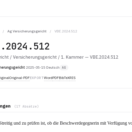
/
Ag Versicherungsgericht
/
VBE.2024.512
E.2024.512
icht / Versicherungsgericht / 1. Kammer — VBE.2024.512
herungsgericht
·
2025-05-15
·
Deutsch
AG
iginal
Original-PDF
Word
PDF
BibTeX
RIS
EXPORT
ngen
(17 Absätze)
treitig und zu prüfen ist, ob die Beschwerdegegnerin mit Verfügung 