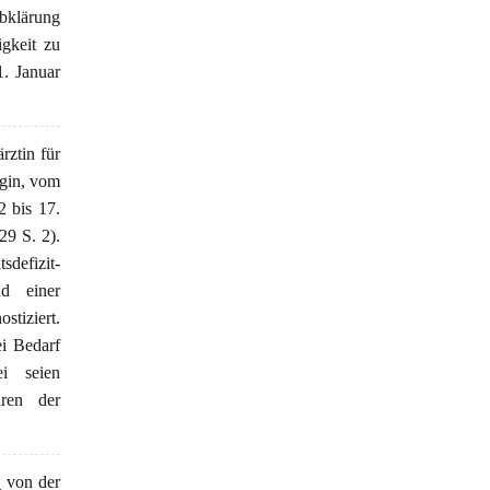
bklärung
igkeit zu
1. Januar
ztin für
ogin, vom
 bis 17.
9 S. 2).
efizit-
nd einer
stiziert.
i Bedarf
i seien
hren der
 von der