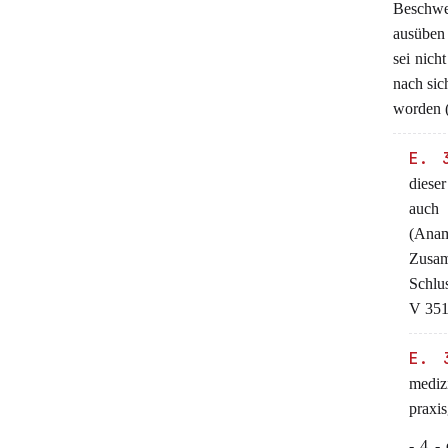
Beschwe
ausüben
sei nich
nach sic
worden (
E. 
dieser
auch 
(Anam
Zusa
Schlu
V 351 
E. 
mediz
praxis
- 4 -