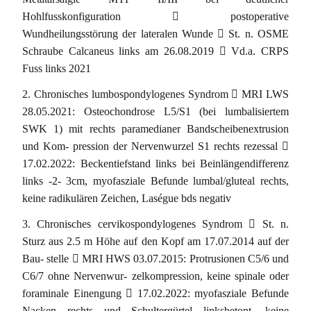
Hohlfusskonfiguration  postoperative
Wundheilungsstörung der lateralen Wunde  St. n. OSME
Schraube Calcaneus links am 26.08.2019  Vd.a. CRPS
Fuss links 2021
2. Chronisches lumbospondylogenes Syndrom  MRI LWS
28.05.2021: Osteochondrose L5/S1 (bei lumbalisiertem
SWK 1) mit rechts paramedianer Bandscheibenextrusion
und Kom- pression der Nervenwurzel S1 rechts rezessal 
17.02.2022: Beckentiefstand links bei Beinlängendifferenz
links -2- 3cm, myofasziale Befunde lumbal/gluteal rechts,
keine radikulären Zeichen, Laségue bds negativ
3. Chronisches cervikospondylogenes Syndrom  St. n.
Sturz aus 2.5 m Höhe auf den Kopf am 17.07.2014 auf der
Bau- stelle  MRI HWS 03.07.2015: Protrusionen C5/6 und
C6/7 ohne Nervenwur- zelkompression, keine spinale oder
foraminale Einengung  17.02.2022: myofasziale Befunde
Nacken rechts und Schultergürtel linksbetont, keine