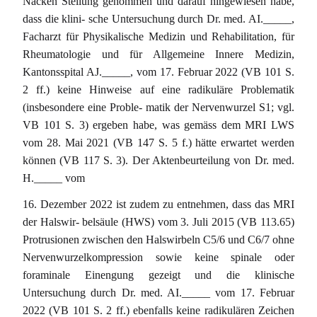
Nacken Stellung genommen und darauf hingewiesen habe,
dass die klini- sche Untersuchung durch Dr. med. AI._____,
Facharzt für Physikalische Medizin und Rehabilitation, für
Rheumatologie und für Allgemeine Innere Medizin,
Kantonsspital AJ._____, vom 17. Februar 2022 (VB 101 S.
2 ff.) keine Hinweise auf eine radikuläre Problematik
(insbesondere eine Proble- matik der Nervenwurzel S1; vgl.
VB 101 S. 3) ergeben habe, was gemäss dem MRI LWS
vom 28. Mai 2021 (VB 147 S. 5 f.) hätte erwartet werden
können (VB 117 S. 3). Der Aktenbeurteilung von Dr. med.
H._____ vom
16. Dezember 2022 ist zudem zu entnehmen, dass das MRI
der Halswir- belsäule (HWS) vom 3. Juli 2015 (VB 113.65)
Protrusionen zwischen den Halswirbeln C5/6 und C6/7 ohne
Nervenwurzelkompression sowie keine spinale oder
foraminale Einengung gezeigt und die klinische
Untersuchung durch Dr. med. AI._____ vom 17. Februar
2022 (VB 101 S. 2 ff.) ebenfalls keine radikulären Zeichen