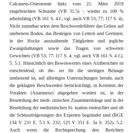
Calcaneus-Osteotomie links vom 21. März 2019
eingebrachten Schraube (VB 31.5) – wieder zu 100 %
arbeitsfähig (VB 161 S. 4 f.; vgl. auch VB 53; 77; 117 S. 4).
Nicht zumutbar seien dem Beschwerdeführer das Gehen auf
unebenem Boden, das Besteigen von Leitern und Gerüsten,
in der Hocke auszuübende Tätigkeiten und jegliche
Zwangshaltungen sowie das Tragen von schweren
Gewichten (VB 53; 77; 117 S. 4; vgl. auch VB 161 S. 4 f.).
5. 5.1. Hinsichtlich des Beweiswertes eines Arztberichtes ist
entscheidend, ob die- ser für die streitigen Belange
umfassend ist, auf allseitigen Untersuchungen beruht, auch
die geklagten Beschwerden berücksichtigt, in Kenntnis der
Vorakten (Anamnese) abgegeben worden ist, in der
Beurteilung der medi- zinischen Zusammenhänge und in der
Beurteilung der medizinischen Si- tuation einleuchtet und ob
die Schlussfolgerungen des Experten begründet sind (BGE
134 V 231 E. 5.1 S. 232; 125 V 351 E. 3a S. 352). 5.2.
Auch wenn die Rechtsprechung den Berichten