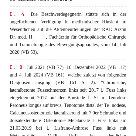
E. 4
Die Beschwerdegegnerin stützte sich in der
angefochtenen Verfügung in medizinischer Hinsicht im
Wesentlichen auf die Aktenbeurteilungen der RAD-Ärztin
Dr. med. H._____, Fachärztin für Orthopädische Chirurgie
und Traumatologie des Bewegungsapparates, vom 14. Juli
2020 (VB 53),
E. 8
Juli 2021 (VB 77), 16. Dezember 2022 (VB 117)
und 4. Juli 2024 (VB 161), welche zuletzt von folgenden
Diagnosen ausging (VB 161 S. 2): "Chronische,
lateralbetonte Fussschmerzen links seit 2017  Fuss links
eingeklemmt 2017 auf der Baustelle  St. n. Tenodese
Peroneus longus auf brevis, Tenotomie distal der Te- nodese,
Calcaneusosteotomoie lateralisierend mit 7.0er Schraube und
dorsalextendiere Osteotomie Metatarsale 1 Fuss links am
21.03.2019 bei  Lisfranc-Arthrose Fuss links mit
Metatarsalgie MTP II/III bei deutlicher