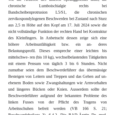
chronische Lumboischialgie rechts bei
Bandscheibenprotrusion L5/S1, die chronischen
zervikospondylogenen Beschwerden bei Zustand nach Sturz
aus 2,5 m Höhe auf den Kopf am 17. Juli 2024 sowie die
nicht vollständige Funktion der rechten Hand bei Kontraktur
des Kleinfingers. In Anbetracht dessen zeige sich eine
höhere Arbeitsunfähigkeit bzw. ein an- deres
Belastungsprofil. Dieses entspreche einer leichten bis
mittelschwe- ren (bis 10 kg), wechselbelastenden Tätigkeiten
mit einem Pensum von täglich 3 bis 6 Stunden. Nicht
zumutbar seien dem Beschwerdeführer das übermässige
Besteigen von Leitern und Treppen und das Gehen auf un-
ebenem Boden sowie Zwangshaltungen wie Armvorhalten
und längeres Bücken oder Knien. Ausserdem sollte der
Beschwerdeführer aufgrund der bekannten Probleme des
linken Fusses von der Pflicht des Tragens von
Arbeitsschuhen befreit werden (VB 166 S. 21;
Beschwerdebeilage 3). 6.4.2. Die RAD-Ärztin Dr. med.