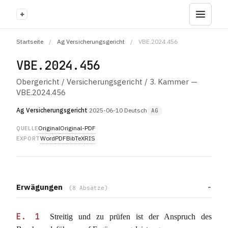
+
Startseite
/
Ag Versicherungsgericht
/
VBE.2024.456
VBE.2024.456
Obergericht / Versicherungsgericht / 3. Kammer —
VBE.2024.456
Ag Versicherungsgericht
·
2025-06-10
·
Deutsch
AG
Original
Original-PDF
QUELLE
Word
PDF
BibTeX
RIS
EXPORT
Erwägungen
(8 Absätze)
E. 1
Streitig und zu prüfen ist der Anspruch des