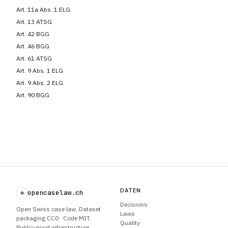
Art. 11a Abs. 1 ELG
Art. 13 ATSG
Art. 42 BGG
Art. 46 BGG
Art. 61 ATSG
Art. 9 Abs. 1 ELG
Art. 9 Abs. 2 ELG
Art. 90 BGG
DATEN
+
opencaselaw.ch
Decisions
Open Swiss case law. Dataset
Laws
packaging CC0 · Code MIT.
Quality
Public-good infrastructure.