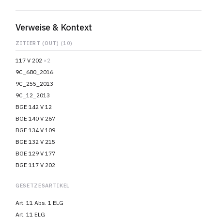
Verweise & Kontext
ZITIERT (OUT)
(10)
117 V 202
×2
9C_680_2016
9C_255_2013
9C_12_2013
BGE 142 V 12
BGE 140 V 267
BGE 134 V 109
BGE 132 V 215
BGE 129 V 177
BGE 117 V 202
GESETZESARTIKEL
Art. 11 Abs. 1 ELG
Art. 11 ELG