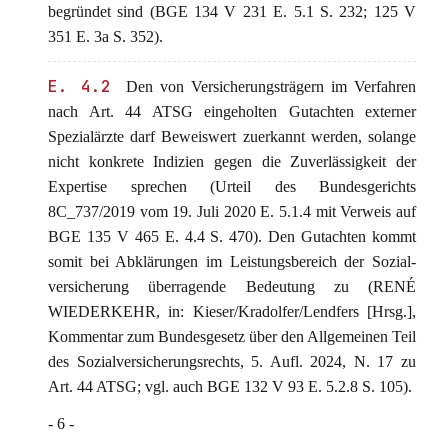
begründet sind (BGE 134 V 231 E. 5.1 S. 232; 125 V
351 E. 3a S. 352).
E. 4.2
Den von Versicherungsträgern im Verfahren
nach Art. 44 ATSG eingeholten Gutachten externer
Spezialärzte darf Beweiswert zuerkannt werden, solange
nicht konkrete Indizien gegen die Zuverlässigkeit der
Expertise sprechen (Urteil des Bundesgerichts
8C_737/2019 vom 19. Juli 2020 E. 5.1.4 mit Verweis auf
BGE 135 V 465 E. 4.4 S. 470). Den Gutachten kommt
somit bei Abklärungen im Leistungsbereich der Sozial-
versicherung überragende Bedeutung zu (RENÉ
WIEDERKEHR, in: Kieser/Kradolfer/Lendfers [Hrsg.],
Kommentar zum Bundesgesetz über den Allgemeinen Teil
des Sozialversicherungsrechts, 5. Aufl. 2024, N. 17 zu
Art. 44 ATSG; vgl. auch BGE 132 V 93 E. 5.2.8 S. 105).
- 6 -