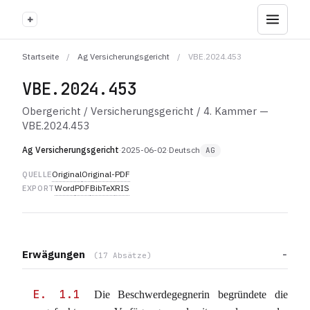
+
Startseite
/
Ag Versicherungsgericht
/
VBE.2024.453
VBE.2024.453
Obergericht / Versicherungsgericht / 4. Kammer —
VBE.2024.453
Ag Versicherungsgericht
·
2025-06-02
·
Deutsch
AG
Original
Original-PDF
QUELLE
Word
PDF
BibTeX
RIS
EXPORT
Erwägungen
(17 Absätze)
E. 1.1
Die Beschwerdegegnerin begründete die