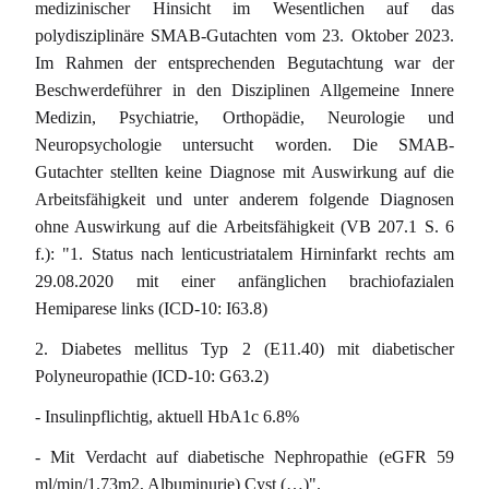
medizinischer Hinsicht im Wesentlichen auf das
polydisziplinäre SMAB-Gutachten vom 23. Oktober 2023.
Im Rahmen der entsprechenden Begutachtung war der
Beschwerdeführer in den Disziplinen Allgemeine Innere
Medizin, Psychiatrie, Orthopädie, Neurologie und
Neuropsychologie untersucht worden. Die SMAB-
Gutachter stellten keine Diagnose mit Auswirkung auf die
Arbeitsfähigkeit und unter anderem folgende Diagnosen
ohne Auswirkung auf die Arbeitsfähigkeit (VB 207.1 S. 6
f.): "1. Status nach lenticustriatalem Hirninfarkt rechts am
29.08.2020 mit einer anfänglichen brachiofazialen
Hemiparese links (ICD-10: I63.8)
2. Diabetes mellitus Typ 2 (E11.40) mit diabetischer
Polyneuropathie (ICD-10: G63.2)
- Insulinpflichtig, aktuell HbA1c 6.8%
- Mit Verdacht auf diabetische Nephropathie (eGFR 59
ml/min/1.73m2, Albuminurie) Cyst (…)".