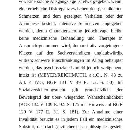
vor. Eine solche Ausgangslage ist etwa gegeben, wenn:
eine erhebliche Diskrepanz zwischen den geschilderten
Schmerzen und dem gezeigten Verhalten oder der
Anamnese besteht; intensive Schmerzen angegeben
werden, deren Charakterisierung jedoch vage bleibt;
keine medizinische Behandlung und Therapie in
Anspruch genommen wird; demonstrativ vorgetragene
Klagen auf den Sachverständigen unglaubwürdig
wirken; schwere Einschränkungen im Alltag behauptet
werden, das psychosoziale Umfeld jedoch weitgehend
intakt ist (MEYER/REICHMUTH, a.a.O., N. 48 zu
Art. 4 IVG; BGE 131 V 49 E. 1.2. S. 50). Im
Sozialversicherungsrecht gilt grundsätzlich der
Beweisgrad der über- wiegenden Wahrscheinlichkeit
(BGE 134 V 109 E. 9.5 S. 125 mit Hinweis auf BGE
129 V 177 E. 3.1 S. 181). Zur Annahme einer
Invalidität braucht es in jedem Fall ein medizinisches
Substrat, das (fach-)ärztlicherseits schlüssig festgestellt