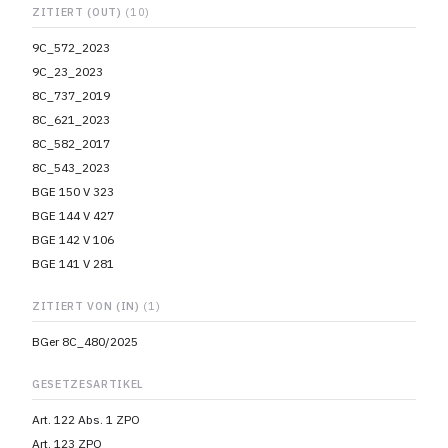
ZITIERT (OUT)
(10)
9C_572_2023
9C_23_2023
8C_737_2019
8C_621_2023
8C_582_2017
8C_543_2023
BGE 150 V 323
BGE 144 V 427
BGE 142 V 106
BGE 141 V 281
ZITIERT VON (IN)
(1)
BGer 8C_480/2025
GESETZESARTIKEL
Art. 122 Abs. 1 ZPO
Art. 123 ZPO