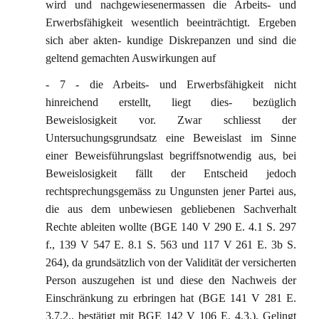
wird und nachgewiesenermassen die Arbeits- und
Erwerbsfähigkeit wesentlich beeinträchtigt. Ergeben
sich aber akten- kundige Diskrepanzen und sind die
geltend gemachten Auswirkungen auf
- 7 - die Arbeits- und Erwerbsfähigkeit nicht
hinreichend erstellt, liegt dies- bezüglich
Beweislosigkeit vor. Zwar schliesst der
Untersuchungsgrundsatz eine Beweislast im Sinne
einer Beweisführungslast begriffsnotwendig aus, bei
Beweislosigkeit fällt der Entscheid jedoch
rechtsprechungsgemäss zu Ungunsten jener Partei aus,
die aus dem unbewiesen gebliebenen Sachverhalt
Rechte ableiten wollte (BGE 140 V 290 E. 4.1 S. 297
f., 139 V 547 E. 8.1 S. 563 und 117 V 261 E. 3b S.
264), da grundsätzlich von der Validität der versicherten
Person auszugehen ist und diese den Nachweis der
Einschränkung zu erbringen hat (BGE 141 V 281 E.
3.7.2., bestätigt mit BGE 142 V 106 E. 4.3.). Gelingt