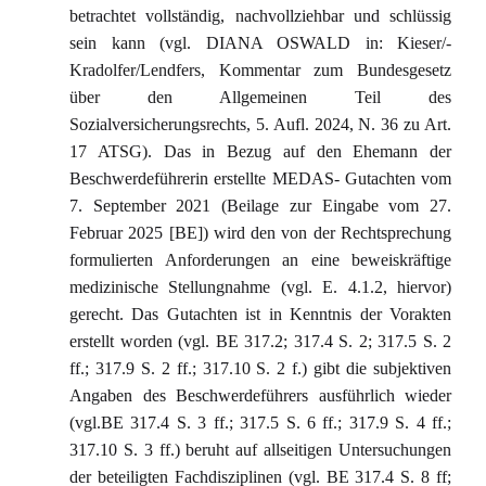
betrachtet vollständig, nachvollziehbar und schlüssig
sein kann (vgl. DIANA OSWALD in: Kieser/-
Kradolfer/Lendfers, Kommentar zum Bundesgesetz
über den Allgemeinen Teil des
Sozialversicherungsrechts, 5. Aufl. 2024, N. 36 zu Art.
17 ATSG). Das in Bezug auf den Ehemann der
Beschwerdeführerin erstellte MEDAS- Gutachten vom
7. September 2021 (Beilage zur Eingabe vom 27.
Februar 2025 [BE]) wird den von der Rechtsprechung
formulierten Anforderungen an eine beweiskräftige
medizinische Stellungnahme (vgl. E. 4.1.2, hiervor)
gerecht. Das Gutachten ist in Kenntnis der Vorakten
erstellt worden (vgl. BE 317.2; 317.4 S. 2; 317.5 S. 2
ff.; 317.9 S. 2 ff.; 317.10 S. 2 f.) gibt die subjektiven
Angaben des Beschwerdeführers ausführlich wieder
(vgl.BE 317.4 S. 3 ff.; 317.5 S. 6 ff.; 317.9 S. 4 ff.;
317.10 S. 3 ff.) beruht auf allseitigen Untersuchungen
der beteiligten Fachdisziplinen (vgl. BE 317.4 S. 8 ff;