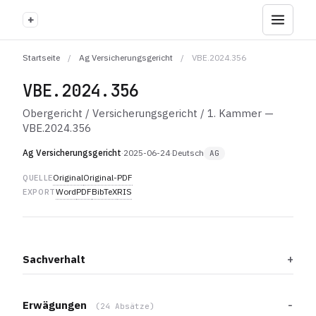
+
Startseite
/
Ag Versicherungsgericht
/
VBE.2024.356
VBE.2024.356
Obergericht / Versicherungsgericht / 1. Kammer —
VBE.2024.356
Ag Versicherungsgericht
·
2025-06-24
·
Deutsch
AG
Original
Original-PDF
QUELLE
Word
PDF
BibTeX
RIS
EXPORT
Sachverhalt
Erwägungen
(24 Absätze)