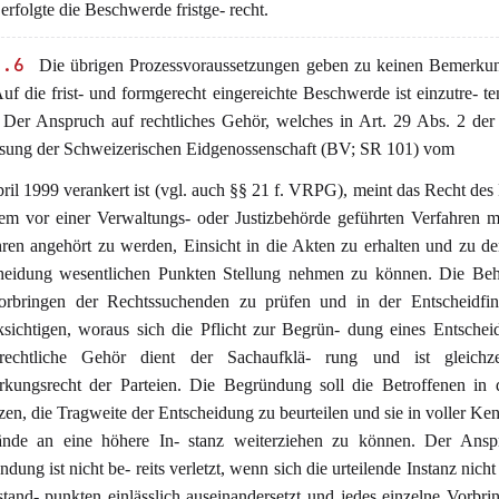
rfolgte die Beschwerde fristge- recht.
1.6
Die übrigen Prozessvoraussetzungen geben zu keinen Bemerku
Auf die frist- und formgerecht eingereichte Beschwerde ist einzutre- ten
. Der Anspruch auf rechtliches Gehör, welches in Art. 29 Abs. 2 de
ssung der Schweizerischen Eidgenossenschaft (BV; SR 101) vom
ril 1999 verankert ist (vgl. auch §§ 21 f. VRPG), meint das Recht des 
nem vor einer Verwaltungs- oder Justizbehörde geführten Verfahren m
ren angehört zu werden, Einsicht in die Akten zu erhalten und zu de
heidung wesentlichen Punkten Stellung nehmen zu können. Die Beh
orbringen der Rechtssuchenden zu prüfen und in der Entscheidfi
ksichtigen, woraus sich die Pflicht zur Begrün- dung eines Entscheid
echtliche Gehör dient der Sachaufklä- rung und ist gleichze
rkungsrecht der Parteien. Die Begründung soll die Betroffenen in 
zen, die Tragweite der Entscheidung zu beurteilen und sie in voller Ken
nde an eine höhere In- stanz weiterziehen zu können. Der Ansp
dung ist nicht be- reits verletzt, wenn sich die urteilende Instanz nicht
stand- punkten einlässlich auseinandersetzt und jedes einzelne Vorbri