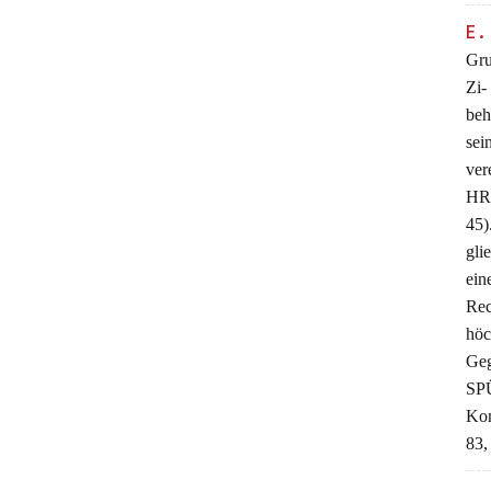
E.
Gru
Zi-
beh
sei
ve
HRU
45)
gli
ein
Re
höc
Ge
SP
Kom
83,