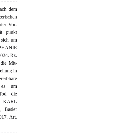
Nach dem
erischen
ter Vor-
t- punkt
 sich um
EPHANIE
024, Rz.
 die Mit-
ellung in
rerbbare
n es um
 Tod die
n: KARL
Basler
017, Art.