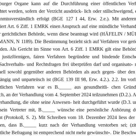
sburger Organe kann auf die Durchführung einer öffentlichen Ver
htet werden, sofern der Verzicht ausdrück- lich oder stillschweigend, 
nmissverständlich erfolgt (BGE 127 I 44, Erw. 2.e.). Mit andere
tiert Art. 6 Ziff. 1 EMRK einen Anspruch auf eine mündliche Verhan
er gerichtlichen Behörde, wenn diese beantragt wird (HÄFELIN / MÜ
NN, N 1189). Die Bestimmung bezieht sich auf Verfahren vor geric
den. Als Gericht im Sinne von Art. 6 Ziff. 1 EMRK gilt eine Behörd
 justizförmigen, fairen Verfahren begründete und bindende Entsch
, Sachverhalts- und Rechtsfragen frei überprüfen darf und organisato- 
nell sowohl gegenüber anderen Behörden als auch gegen- über den 
ängig und unparteiisch ist (BGE 139 III 98, Erw. 4.2.). 2.2. Im vor
htlichen Verfahren war es B._____ aus gesundheitli- chen Gründ
ch, an der Verhandlung vom 4. September 2024 teilzunehmen (D.2.). A
erhandlung, die ohne seine Anwesen- heit durchgeführt wurde (D.3. u
e sein Vertreter mit, B._____ wünsche eine persönliche Anhörung d
ht (Protokoll, S. 2). Mit Schreiben vom 18. Dezember 2024 liess der 
ilen, dass B._____ kurz nach der Verhandlung verstorben sei; (zit
htliche Befragung ist entsprechend nicht mehr gewünscht». Die Besch