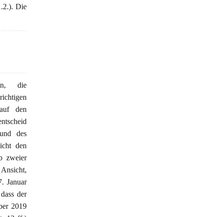
.2.). Die
en, die
ichtigen
 auf den
entscheid
 und des
icht den
eb zweier
Ansicht,
7. Januar
 dass der
ber 2019