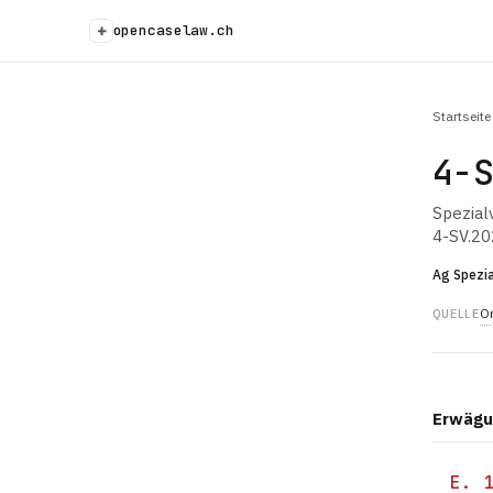
+
opencaselaw.ch
Startseite
4-
Spezial
4-SV.20
Ag Spezia
Or
QUELLE
Erwägu
E. 