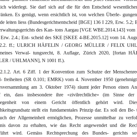
lich widerlegt. Sie darf sich auf die für den Entscheid wesentlich
ränken. Es genügt, wenn ersichtlich ist, von welchen Überle- gungen
de leiten liess (Bundesgerichtsentscheid [BGE] 136 I 229, Erw. 5.2; 
erwaltungsgerichts des Kan- tons Aargau [VGE WBE.2014.143] vom 
 Erw. 2.4.; Ent- scheid des SKE [SKEE 4-BE.2015.12] vom 14. Augu
 2.2. ff.; ULRICH HÄFELIN / GEORG MÜLLER / FELIX U
meines Verwal- tungsrecht, 8. Auflage, Zürich 2020, [fortan H
ER / UHLMANN], N 1001 ff.).
 2.1.2. Art. 6 Ziff. 1 der Konvention zum Schutze der Menschenre
- freiheiten (SR 0.101; EMRK) vom 4. November 1950 (genehmigt
sversammlung am 3. Oktober 1974) räumt jeder Person einen An
f ein, dass insbesondere ihre «zivilrechtliche» (im Sinne d
legenheit von einem Gericht öffentlich gehört wird. Die
chkeitsgrundsatz stellt ein fundamentales Prinzip dar. Es soll den Be- 
uch der Allgemeinheit ermöglichen, Prozesse unmittelbar zu verfo
nis davon zu erhalten, wie das Recht angewendet und die Rech
führt wird. Gemäss Rechtsprechung des Bundes- gerichts s