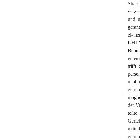
Stras
verzic
und u
garan
ei- n
UHLMA
Behör
einem
trifft
perso
unabh
geric
mögli
der V
teilt
Geric
mitte
geric