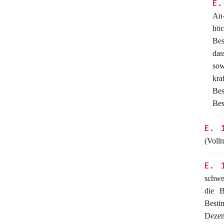
E.
An-
hö
Bes
das
sow
kra
Bes
Bes
E. 
(Voll
E. 
schwe
die 
Besti
Dezem