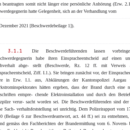
n beantragten somit nicht länger eine persönliche Anhörung (Erw. 2.1
werdegegnerin hatte Gelegenheit, sich an der Verhandlung vom
ezember 2021 [Beschwerdebeilage 1]).
. 3.1.1
Die Beschwerdeführenden lassen vorbring
chwerdegegnerin habe ihren Einspracheentscheid auf einen unr
hverhalt abge- stellt (Beschwerde, Rz. 12 ff. mit Verweis
spracheentscheid, Ziff. I.1.). Sie bringen zunächst vor, der Einsprache
re in Erw. I.1. aus, Abklärungen der Kantonspolizei Aargau
rkstrominspektorates hätten ergeben, dass der Brand durch eine n
schriften entspre- chende Elektroinstallation und durch den Betri
zpilze verur- sacht worden sei. Die Beschwerdeführenden sind der 
se Sach- verhaltsfeststellung sei unrichtig. Dem Polizeirapport vom 1
0 (Beilage 6 zur Beschwerdeantwort, act. 44 ff.) sei zu entnehmen,
nd gemäss den Fachberichten der Brandermittlung vom 6. Novem- 