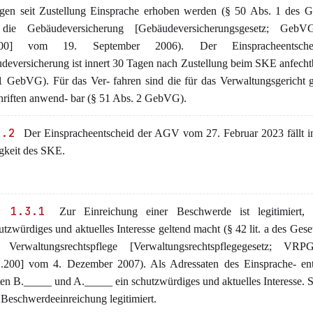
gen seit Zustellung Einsprache erhoben werden (§ 50 Abs. 1 des Ge
 die Gebäudeversicherung [Gebäudeversicherungsgesetz; Geb
100] vom 19. September 2006). Der Einspracheentsch
deversicherung ist innert 30 Tagen nach Zustellung beim SKE anfecht
1 GebVG). Für das Ver- fahren sind die für das Verwaltungsgericht 
hriften anwend- bar (§ 51 Abs. 2 GebVG).
1.2
Der Einspracheentscheid der AGV vom 27. Februar 2023 fällt i
igkeit des SKE.
 1.3.1
Zur Einreichung einer Beschwerde ist legitimiert,
utzwürdiges und aktuelles Interesse geltend macht (§ 42 lit. a des Gese
 Verwaltungsrechtspflege [Verwaltungsrechtspflegegesetz; V
.200] vom 4. Dezember 2007). Als Adressaten des Einsprache- ent
ten B._____ und A._____ ein schutzwürdiges und aktuelles Interesse. 
 Beschwerdeeinreichung legitimiert.