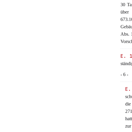
30 Ta
über
673.
Gebäu
Abs. 
Vorsc
E. 
ständ
- 6 -
E.
sch
die
271
hat
zur