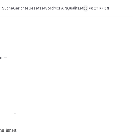
Suche
Gerichte
Gesetze
Word
MCP
API
Qualitaet
DE
FR
IT
RM
EN
en —
n innert