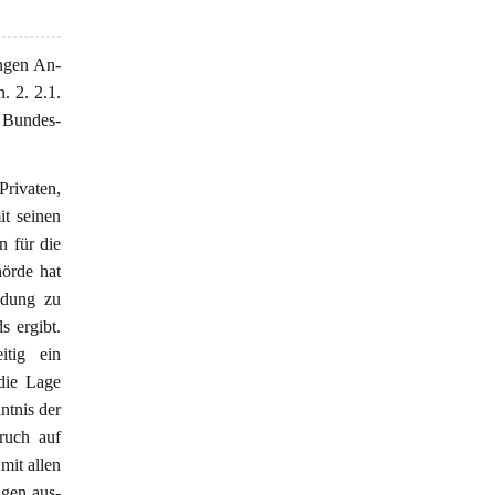
ngen An-
. 2. 2.1.
r Bundes-
Privaten,
it seinen
n für die
örde hat
ndung zu
s ergibt.
itig ein
die Lage
ntnis der
ruch auf
 mit allen
ngen aus-