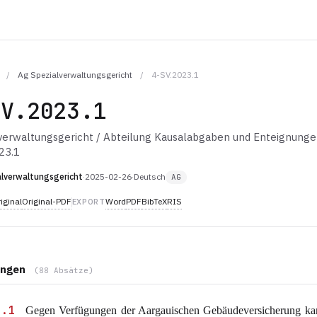
/
Ag Spezialverwaltungsgericht
/
4-SV.2023.1
SV.2023.1
verwaltungsgericht / Abteilung Kausalabgaben und Enteignung
23.1
lverwaltungsgericht
·
2025-02-26
·
Deutsch
AG
iginal
Original-PDF
Word
PDF
BibTeX
RIS
EXPORT
ngen
(88 Absätze)
1.1
Gegen Verfügungen der Aargauischen Gebäudeversicherung kan