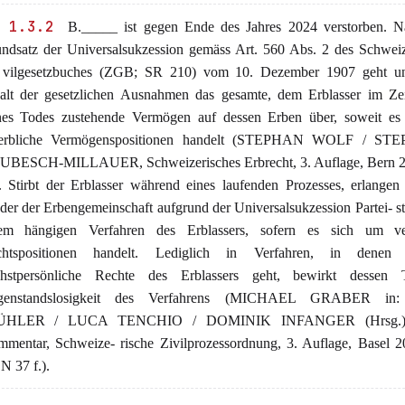
 1.3.2
B._____ ist gegen Ende des Jahres 2024 verstorben. 
ndsatz der Universalsukzession gemäss Art. 560 Abs. 2 des Schweiz
 vilgesetzbuches (ZGB; SR 210) vom 10. Dezember 1907 geht un
alt der gesetzlichen Ausnahmen das gesamte, dem Erblasser im Zei
nes Todes zustehende Vermögen auf dessen Erben über, soweit es
rerbliche Vermögenspositionen handelt (STEPHAN WOLF / ST
BESCH-MILLAUER, Schweizerisches Erbrecht, 3. Auflage, Bern 2
. Stirbt der Erblasser während eines laufenden Prozesses, erlangen
eder der Erbengemeinschaft aufgrund der Universalsukzession Partei- st
em hängigen Verfahren des Erblassers, sofern es sich um ve
chtspositionen handelt. Lediglich in Verfahren, in dene
hstpersönliche Rechte des Erblassers geht, bewirkt dessen
genstandslosigkeit des Verfahrens (MICHAEL GRABER i
ÜHLER / LUCA TENCHIO / DOMINIK INFANGER (Hrsg.), 
mentar, Schweize- rische Zivilprozessordnung, 3. Auflage, Basel 2
 N 37 f.).