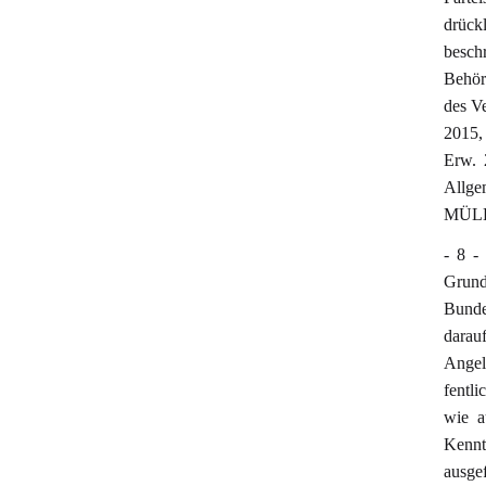
drück
besch
Behör
des V
2015,
Erw.
Allge
MÜLL
- 8 -
Grund
Bunde
darau
Ange
fentli
wie a
Kennt
ausge