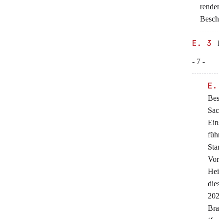
rende
Besch
E. 3
D
- 7 -
E
Bes
Sac
Ein
füh
Sta
Vor
Hei
die
202
Bra