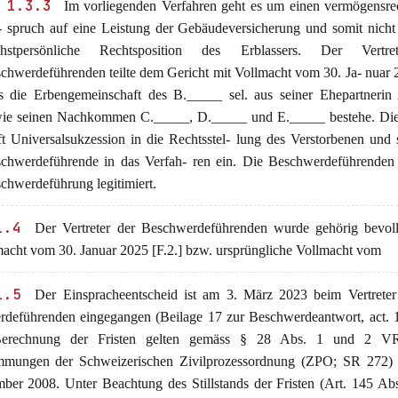
 1.3.3
Im vorliegenden Verfahren geht es um einen vermögensrec
 spruch auf eine Leistung der Gebäudeversicherung und somit nicht
chstpersönliche Rechtsposition des Erblassers. Der Vertre
chwerdeführenden teilte dem Gericht mit Vollmacht vom 30. Ja- nuar 
s die Erbengemeinschaft des B._____ sel. aus seiner Ehepartnerin
ie seinen Nachkommen C._____, D._____ und E._____ bestehe. Dies
ft Universalsukzession in die Rechtsstel- lung des Verstorbenen und 
chwerdeführende in das Verfah- ren ein. Die Beschwerdeführenden 
chwerdeführung legitimiert.
1.4
Der Vertreter der Beschwerdeführenden wurde gehörig bevoll
macht vom 30. Januar 2025 [F.2.] bzw. ursprüngliche Vollmacht vom
1.5
Der Einspracheentscheid ist am 3. März 2023 beim Vertreter
rdeführenden eingegangen (Beilage 17 zur Beschwerdeantwort, act. 
Berechnung der Fristen gelten gemäss § 28 Abs. 1 und 2 V
mmungen der Schweizerischen Zivilprozessordnung (ZPO; SR 272)
ber 2008. Unter Beachtung des Stillstands der Fristen (Art. 145 Abs.