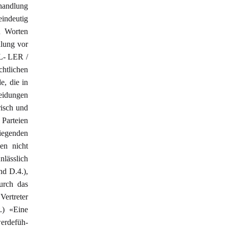
handlung
eindeutig
n Worten
dlung vor
L- LER /
htlichen
e, die in
eidungen
risch und
Parteien
liegenden
en nicht
nlässlich
nd D.4.),
urch das
Vertreter
.) «Eine
werdefüh-