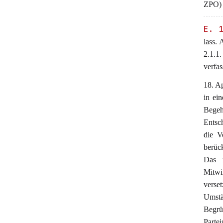
ZPO) e
E. 
lass. 
2.1.1
verfa
18. Ap
in ei
Begeh
Entsc
die V
berüc
Das r
Mitwi
verset
Umstä
Begrün
Partei