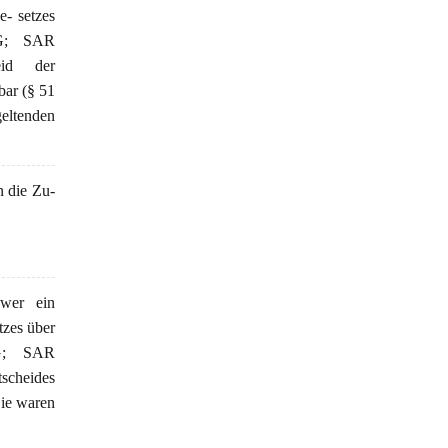
- setzes
VG; SAR
eid der
bar (§ 51
geltenden
n die Zu-
 wer ein
tzes über
RPG; SAR
scheides
Sie waren