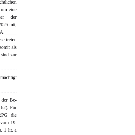
htlichen
 um eine
ter der
2025 mit,
 A._____
e treten
somit als
sind zur
mächtigt
 der Be-
162). Für
RPG die
 vom 19.
 1 lit. a