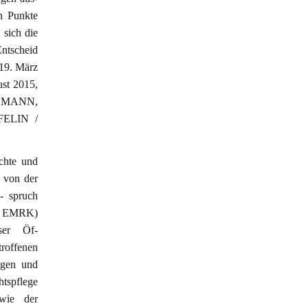
en Punkte
 sich die
Entscheid
19. März
st 2015,
HLMANN,
ÄFELIN /
chte und
 von der
- spruch
er EMRK)
ser Öf-
troffenen
lgen und
tspflege
owie der