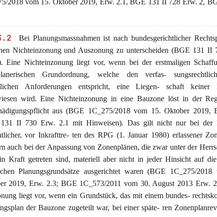
5/2018 vom 15. Oktober 2019, Erw. 2.1, BGE 131 II 728 Erw. 2, BG
3.2
Bei Planungsmassnahmen ist nach bundesgerichtlicher Rechts
hen Nichteinzonung und Auszonung zu unterscheiden (BGE 131 II 
.). Eine Nichteinzonung liegt vor, wenn bei der erstmaligen Schaff
lanerischen Grundordnung, welche den verfas- sungsrechtli
zlichen Anforderungen entspricht, eine Liegen- schaft keiner
iesen wird. Eine Nichteinzonung in eine Bauzone löst in der Reg
hädigungspflicht aus (BGE 1C_275/2018 vom 15. Oktober 2019, E
31 II 730 Erw. 2.1 mit Hinweisen). Das gilt nicht nur bei der 
htlicher, vor Inkrafttre- ten des RPG (1. Januar 1980) erlassener Zo
rn auch bei der Anpassung von Zonenplänen, die zwar unter der Herrs
n Kraft getreten sind, materiell aber nicht in jeder Hinsicht auf di
lichen Planungsgrundsätze ausgerichtet waren (BGE 1C_275/2018
er 2019, Erw. 2.3; BGE 1C_573/2011 vom 30. August 2013 Erw. 2.
nung liegt vor, wenn ein Grundstück, das mit einem bundes- rechts
ngsplan der Bauzone zugeteilt war, bei einer späte- ren Zonenplanrev