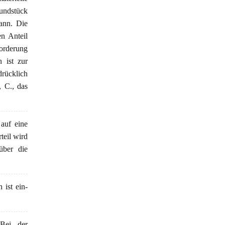
rundstück
kann. Die
n Anteil
forderung
 ist zur
rücklich
 C., das
auf eine
teil wird
über die
 ist ein-
Bei der