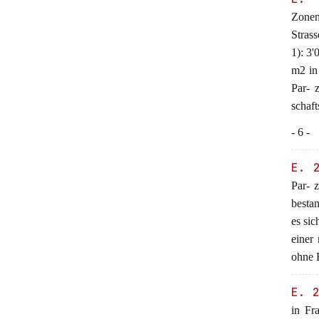
Zonen
Strass
1): 3
m2 in
Par- 
schaft
- 6 -
E. 
Par- 
bestan
es si
einer
ohne 
E. 
in Fr