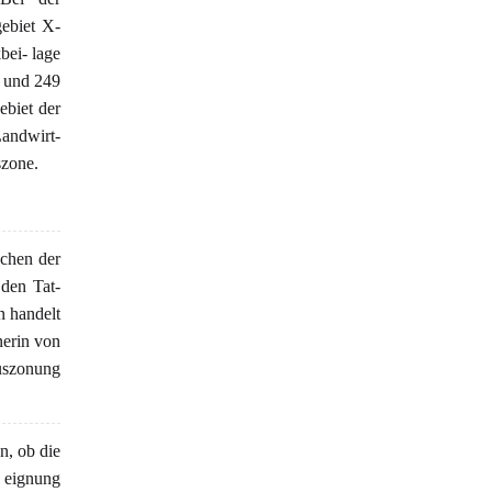
gebiet X-
bei- lage
I und 249
ebiet der
andwirt-
szone.
ächen der
den Tat-
n handelt
nerin von
Auszonung
n, ob die
- eignung