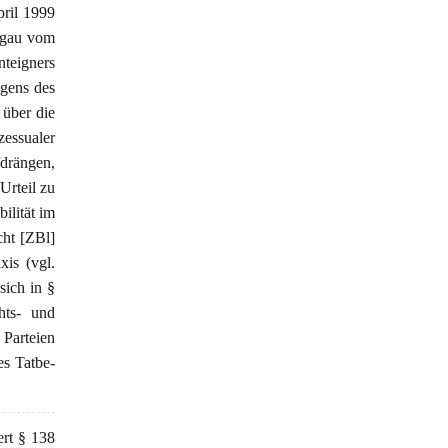
ril 1999
rgau vom
nteigners
egens des
 über die
essualer
drängen,
Urteil zu
ilität im
cht [ZBl]
xis (vgl.
sich in §
hts- und
Parteien
es Tatbe-
rt § 138