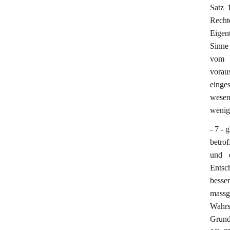
Satz 
Recht
Eigen
Sinne
vom 2
vorau
einge
wesen
wenige
- 7 - 
betrof
und e
Entsch
bess
mass
Wahrs
Grund