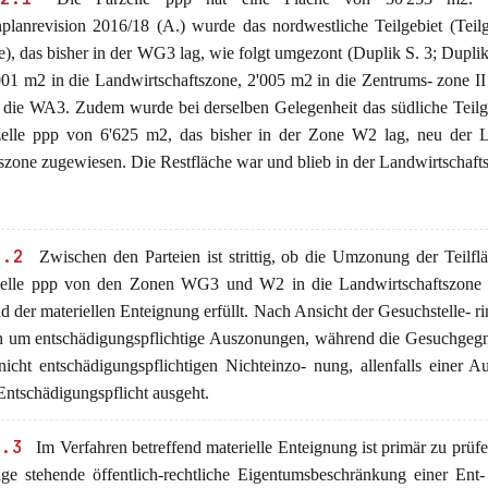
planrevision 2016/18 (A.) wurde das nordwestliche Teilgebiet (Teil
e), das bisher in der WG3 lag, wie folgt umgezont (Duplik S. 3; Duplik
'001 m2 in die Landwirtschaftszone, 2'005 m2 in die Zentrums- zone I
 die WA3. Zudem wurde bei derselben Gelegenheit das südliche Teilg
zelle ppp von 6'625 m2, das bisher in der Zone W2 lag, neu der L
szone zugewiesen. Die Restfläche war und blieb in der Landwirtschaft
2.2
Zwischen den Parteien ist strittig, ob die Umzonung der Teilfl
zelle ppp von den Zonen WG3 und W2 in die Landwirtschaftszone 
d der materiellen Enteignung erfüllt. Nach Ansicht der Gesuchstelle- ri
ch um entschädigungspflichtige Auszonungen, während die Gesuchgeg
 nicht entschädigungspflichtigen Nichteinzo- nung, allenfalls einer 
Entschädigungspflicht ausgeht.
2.3
Im Verfahren betreffend materielle Enteignung ist primär zu prüfe
age stehende öffentlich-rechtliche Eigentumsbeschränkung einer Ent