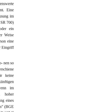
genswerte
mt. Eine
gnung im
; SR 700)
oder ein
er Weise
rson eine
 Eingriff
o- nen so
erschiene
ür keine
künftigen
wenn im
t hoher
ung eines
hen" (BGE