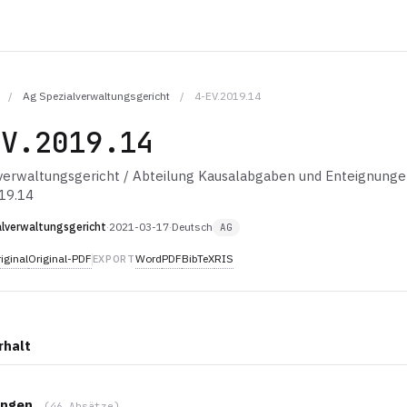
/
Ag Spezialverwaltungsgericht
/
4-EV.2019.14
EV.2019.14
verwaltungsgericht / Abteilung Kausalabgaben und Enteignung
19.14
lverwaltungsgericht
·
2021-03-17
·
Deutsch
AG
iginal
Original-PDF
Word
PDF
BibTeX
RIS
EXPORT
rhalt
ngen
(46 Absätze)