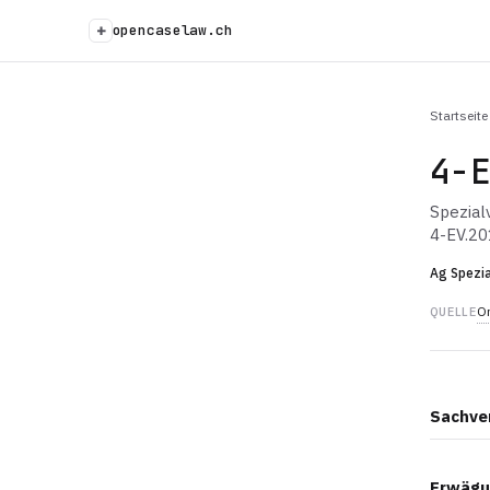
+
opencaselaw.ch
Startseite
4-
Spezial
4-EV.20
Ag Spezia
Or
QUELLE
Sachve
Erwägu