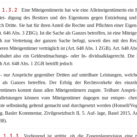
 1.3.2
Eine Miteigentümerin hat wie eine Alleineigentümerin ein 
tei- digung des Besitzes und des Eigentums gegen Entziehung und
ch Dritte. Sie hat für ihren Anteil die Rechte und Pflichten einer Eigen
t. 646 Abs. 3 ZBG). Ist die Sache als Ganzes betroffen, ist eine Miteig
h zur Vertretung der ganzen Sache befugt, soweit dies mit den Rec
eren Miteigentümer verträglich ist (Art. 648 Abs. 1 ZGB). Art. 648 A
nhaltet also ein Geldendmachungs- oder In- dividualklagerecht. Die
h Art. 648 Abs. 1 ZGB betrifft jedoch
 - nur Ansprüche gegenüber Dritten auf unteilbare Leistungen, welch
 als Ganzes betreffen. Der Erfolg der Rechtsvorkehr des einzel
entümers kommt dann allen Miteigentümern zugute. Teilbare Ansprü-
dleistungen können vom Miteigentümer dagegen nur entspre- chen
te selbständig geltend gemacht und durchgesetzt werden (Honsell/Vog
g. Basler Kommentar, Zivilgesetzbuch II, 5. Auf- lage, Basel 2015, A
38).
 1.3.3
Vorliegend ist strittig, ob die Zonenplanrevision eine m