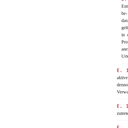
Ent
be-
dar
gel
in 
Pro
ane
Urte
E. 
aktiv
denno
Verwa
E. 
zutret
E. 