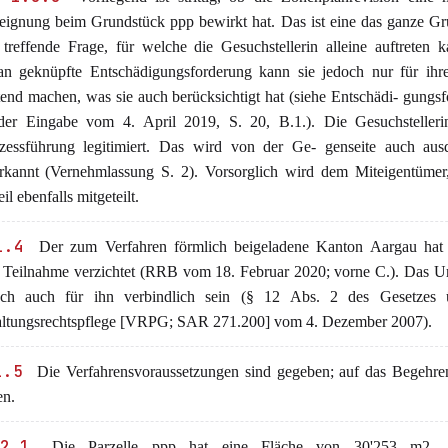
eignung beim Grundstück ppp bewirkt hat. Das ist eine das ganze G
 treffende Frage, für welche die Gesuchstellerin alleine auftreten 
an geknüpfte Entschädigungsforderung kann sie jedoch nur für ihre
tend machen, was sie auch berücksichtigt hat (siehe Entschädi- gungs
der Eingabe vom 4. April 2019, S. 20, B.1.). Die Gesuchstellerin
zessführung legitimiert. Das wird von der Ge- genseite auch ausd
rkannt (Vernehmlassung S. 2). Vorsorglich wird dem Miteigentümer,
il ebenfalls mitgeteilt.
1.4
Der zum Verfahren förmlich beigeladene Kanton Aargau hat 
e Teilnahme verzichtet (RRB vom 18. Februar 2020; vorne C.). Das Ur
ch auch für ihn verbindlich sein (§ 12 Abs. 2 des Gesetzes 
ltungsrechtspflege [VRPG; SAR 271.200] vom 4. Dezember 2007).
1.5
Die Verfahrensvoraussetzungen sind gegeben; auf das Begehren
en.
2.1
Die Parzelle ppp hat eine Fläche von 30'253 m2. 