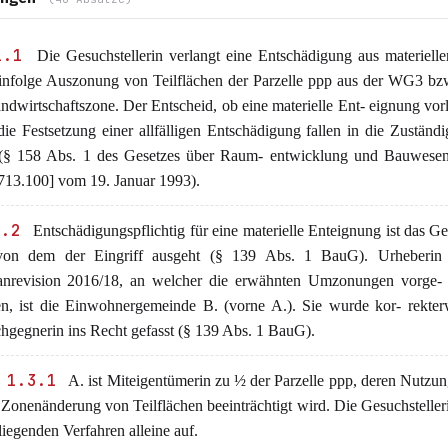
1.1
Die Gesuchstellerin verlangt eine Entschädigung aus materielle
infolge Auszonung von Teilflächen der Parzelle ppp aus der WG3 bz
ndwirtschaftszone. Der Entscheid, ob eine materielle Ent- eignung vorl
ie Festsetzung einer allfälligen Entschädigung fallen in die Zuständi
§ 158 Abs. 1 des Gesetzes über Raum- entwicklung und Bauwese
13.100] vom 19. Januar 1993).
1.2
Entschädigungspflichtig für eine materielle Enteignung ist das 
von dem der Eingriff ausgeht (§ 139 Abs. 1 BauG). Urheberin
anrevision 2016/18, an welcher die erwähnten Umzonungen vorge
n, ist die Einwohnergemeinde B. (vorne A.). Sie wurde kor- rekter
hgegnerin ins Recht gefasst (§ 139 Abs. 1 BauG).
 1.3.1
A. ist Miteigentümerin zu ½ der Parzelle ppp, deren Nutzun
 Zonenänderung von Teilflächen beeinträchtigt wird. Die Gesuchstellerin
liegenden Verfahren alleine auf.