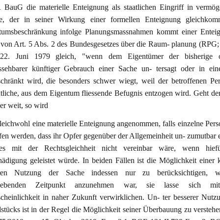
1 BauG die materielle Enteignung als staatlichen Eingriff in vermö
e, der in seiner Wirkung einer formellen Enteignung gleichkom
tumsbeschränkung infolge Planungsmassnahmen kommt einer Entei
 von Art. 5 Abs. 2 des Bundesgesetzes über die Raum- planung (RPG
2. Juni 1979 gleich, "wenn dem Eigentümer der bisherige 
ssehbarer künftiger Gebrauch einer Sache un- tersagt oder in ein
schränkt wird, die besonders schwer wiegt, weil der betroffenen Pe
tliche, aus dem Eigentum fliessende Befugnis entzogen wird. Geht der
r weit, so wird
gleichwohl eine materielle Enteignung angenommen, falls einzelne Pers
fen werden, dass ihr Opfer gegenüber der Allgemeinheit un- zumutbar 
s mit der Rechtsgleichheit nicht vereinbar wäre, wenn hief
ädigung geleistet würde. In beiden Fällen ist die Möglichkeit einer 
eren Nutzung der Sache indessen nur zu berücksichtigen, 
gebenden Zeitpunkt anzunehmen war, sie lasse sich mi
cheinlichkeit in naher Zukunft verwirklichen. Un- ter besserer Nutz
stücks ist in der Regel die Möglichkeit seiner Überbauung zu verste