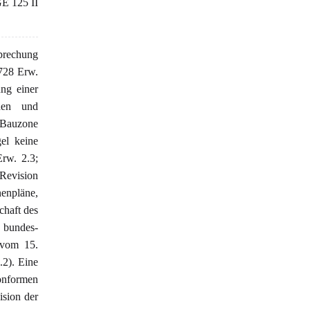
E 125 II
prechung
728 Erw.
ung einer
chen und
 Bauzone
el keine
rw. 2.3;
Revision
nenpläne,
chaft des
e bundes-
 vom 15.
2). Eine
konformen
ision der