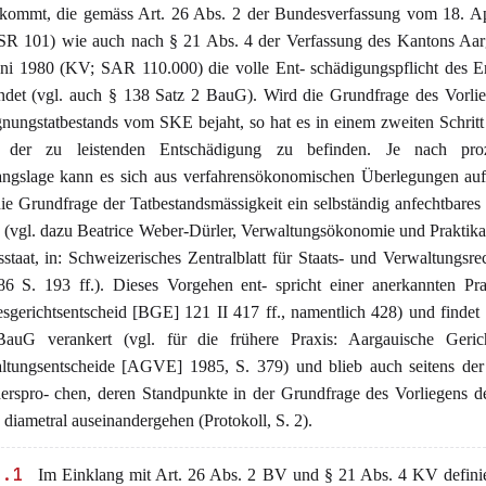
hkommt, die gemäss Art. 26 Abs. 2 der Bundesverfassung vom 18. Ap
SR 101) wie auch nach § 21 Abs. 4 der Verfassung des Kantons Aa
uni 1980 (KV; SAR 110.000) die volle Ent- schädigungspflicht des E
ndet (vgl. auch § 138 Satz 2 BauG). Wird die Grundfrage des Vorli
gnungstatbestands vom SKE bejaht, so hat es in einem zweiten Schritt
der zu leistenden Entschädigung zu befinden. Je nach proz
ngslage kann es sich aus verfahrensökonomischen Überlegungen auf
ie Grundfrage der Tatbestandsmässigkeit ein selbständig anfechtbares 
 (vgl. dazu Beatrice Weber-Dürler, Verwaltungsökonomie und Praktikab
staat, in: Schweizerisches Zentralblatt für Staats- und Verwaltungsre
86 S. 193 ff.). Dieses Vorgehen ent- spricht einer anerkannten Pra
sgerichtsentscheid [BGE] 121 II 417 ff., namentlich 428) und findet 
auG verankert (vgl. für die frühere Praxis: Aargauische Geric
ltungsentscheide [AGVE] 1985, S. 379) und blieb auch seitens der 
erspro- chen, deren Standpunkte in der Grundfrage des Vorliegens d
 diametral auseinandergehen (Protokoll, S. 2).
3.1
Im Einklang mit Art. 26 Abs. 2 BV und § 21 Abs. 4 KV definie