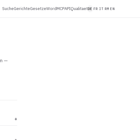
Suche
Gerichte
Gesetze
Word
MCP
API
Qualitaet
DE
FR
IT
RM
EN
en —