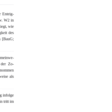
r Enteig-
w. W2 in
iegt, wie
gkeit des
n [BauG;
Gemeinwe-
 der Zo-
- nommen
weise als
g infolge
 tritt im