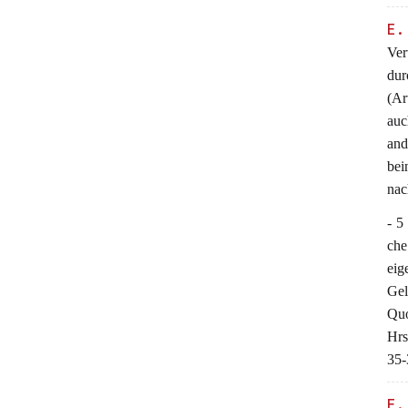
E.
Ver
dur
(Ar
auc
and
bei
nac
- 5
che
eig
Gel
Quo
Hrs
35-
E.