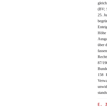
gleic
(BV; 
25. J
begrü
Entei
Höhe 
Ausga
über d
fassen
Rechts
87/19
Bunde
158 B
Verwa
unwid
stands
E. 