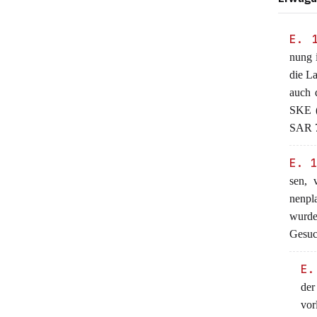
E. 
nung 
die La
auch d
SKE (
SAR 7
E. 
sen, 
nenpl
wurde
Gesuc
E.
der
vor