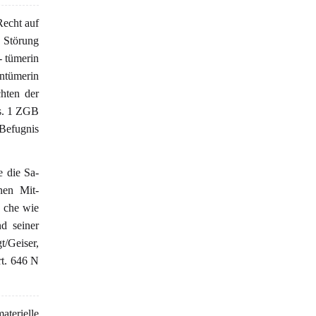
Recht auf
 Störung
- tümerin
entümerin
hten der
bs. 1 ZGB
 Befugnis
e die Sa-
nen Mit-
 che wie
d seiner
t/Geiser,
rt. 646 N
aterielle