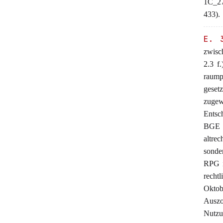
1C_27
433).
E. 
zwisc
2.3 f
raump
geset
zugew
Entsc
BGE 1
altrec
sonde
RPG i
recht
Oktob
Auszo
Nutzu