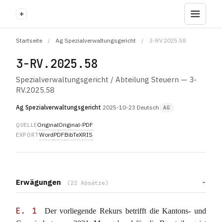
+
Startseite
/
Ag Spezialverwaltungsgericht
/
3-RV.2025.58
3-RV.2025.58
Spezialverwaltungsgericht / Abteilung Steuern — 3-
RV.2025.58
Ag Spezialverwaltungsgericht
·
2025-10-23
·
Deutsch
AG
Original
Original-PDF
QUELLE
Word
PDF
BibTeX
RIS
EXPORT
Erwägungen
(22 Absätze)
E. 1
Der vorliegende Rekurs betrifft die Kantons- und