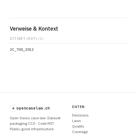
Verweise & Kontext
ZITIERT (OUT)
(1)
2C_700_2012
DATEN
+
opencaselaw.ch
Decisions
Open Swiss case law. Dataset
Laws
packaging CC0 · Code MIT.
Quality
Public-good infrastructure.
Coverage