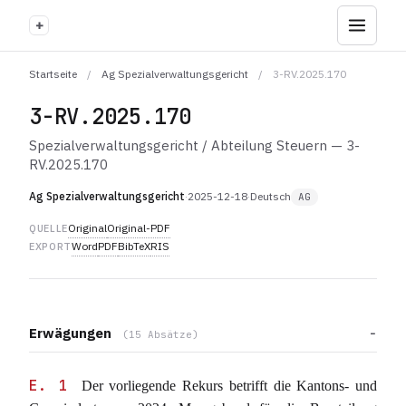
+
Startseite
/
Ag Spezialverwaltungsgericht
/
3-RV.2025.170
3-RV.2025.170
Spezialverwaltungsgericht / Abteilung Steuern — 3-
RV.2025.170
Ag Spezialverwaltungsgericht
·
2025-12-18
·
Deutsch
AG
Original
Original-PDF
QUELLE
Word
PDF
BibTeX
RIS
EXPORT
Erwägungen
(15 Absätze)
E. 1
Der vorliegende Rekurs betrifft die Kantons- und