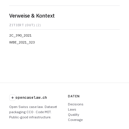
Verweise & Kontext
ZITIERT (OUT)
(2)
2C_390_2021
WBE_2021_323
DATEN
+
opencaselaw.ch
Decisions
Open Swiss case law. Dataset
Laws
packaging CC0 · Code MIT.
Quality
Public-good infrastructure.
Coverage