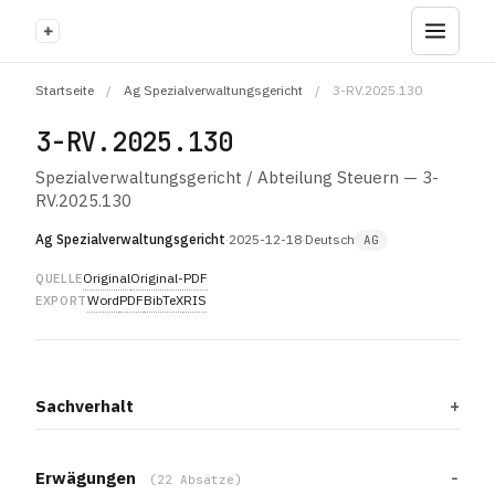
+
Startseite
/
Ag Spezialverwaltungsgericht
/
3-RV.2025.130
3-RV.2025.130
Spezialverwaltungsgericht / Abteilung Steuern — 3-
RV.2025.130
Ag Spezialverwaltungsgericht
·
2025-12-18
·
Deutsch
AG
Original
Original-PDF
QUELLE
Word
PDF
BibTeX
RIS
EXPORT
Sachverhalt
Erwägungen
(22 Absätze)