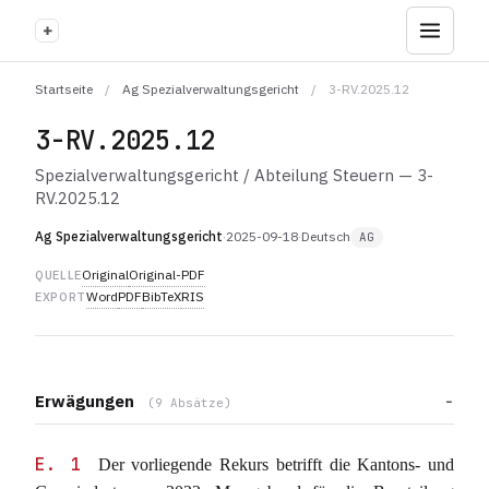
+
Startseite
/
Ag Spezialverwaltungsgericht
/
3-RV.2025.12
3-RV.2025.12
Spezialverwaltungsgericht / Abteilung Steuern — 3-
RV.2025.12
Ag Spezialverwaltungsgericht
·
2025-09-18
·
Deutsch
AG
Original
Original-PDF
QUELLE
Word
PDF
BibTeX
RIS
EXPORT
Erwägungen
(9 Absätze)
E. 1
Der vorliegende Rekurs betrifft die Kantons- und