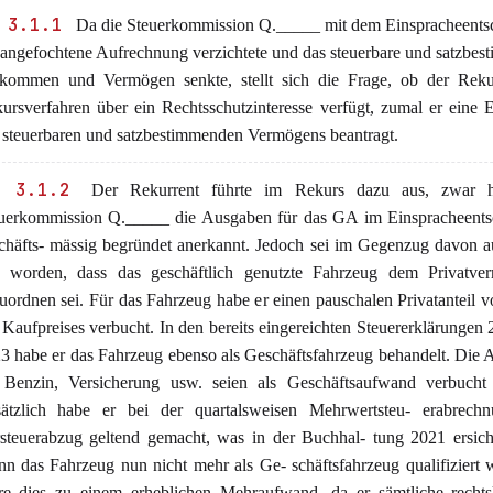
 3.1.1
Da die Steuerkommission Q._____ mit dem Einspracheentsc
 angefochtene Aufrechnung verzichtete und das steuerbare und satzbe
kommen und Vermögen senkte, stellt sich die Frage, ob der Reku
ursverfahren über ein Rechtsschutzinteresse verfügt, zumal er eine
 steuerbaren und satzbestimmenden Vermögens beantragt.
 3.1.2
Der Rekurrent führte im Rekurs dazu aus, zwar h
uerkommission Q._____ die Ausgaben für das GA im Einspracheentsc
chäfts- mässig begründet anerkannt. Jedoch sei im Gegenzug davon 
 worden, dass das geschäftlich genutzte Fahrzeug dem Privatve
uordnen sei. Für das Fahrzeug habe er einen pauschalen Privatanteil 
 Kaufpreises verbucht. In den bereits eingereichten Steuererklärungen
3 habe er das Fahrzeug ebenso als Geschäftsfahrzeug behandelt. Die
 Benzin, Versicherung usw. seien als Geschäftsaufwand verbucht
ätzlich habe er bei der quartalsweisen Mehrwertsteu- erabrech
steuerabzug geltend gemacht, was in der Buchhal- tung 2021 ersicht
n das Fahrzeug nun nicht mehr als Ge- schäftsfahrzeug qualifiziert 
re dies zu einem erheblichen Mehraufwand, da er sämtliche rechtsk