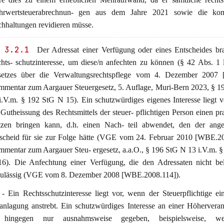
hrwertsteuerabrechnun- gen aus dem Jahre 2021 sowie die k
hhaltungen revidieren müsse.
 3.2.1
Der Adressat einer Verfügung oder eines Entscheides br
hts- schutzinteresse, um diese/n anfechten zu können (§ 42 Abs. 1 l
etzes über die Verwaltungsrechtspflege vom 4. Dezember 2007
mentar zum Aargauer Steuergesetz, 5. Auflage, Muri-Bern 2023, § 1
i.V.m. § 192 StG N 15). Ein schutzwürdiges eigenes Interesse liegt 
 Gutheissung des Rechtsmittels der steuer- pflichtigen Person einen pr
zen bringen kann, d.h. einen Nach- teil abwendet, den der ange
scheid für sie zur Folge hätte (VGE vom 24. Februar 2010 [WBE.20
mentar zum Aargauer Steu- ergesetz, a.a.O., § 196 StG N 13 i.V.m. 
6). Die Anfechtung einer Verfügung, die den Adressaten nicht bela
ulässig (VGE vom 8. Dezember 2008 [WBE.2008.114]).
 - Ein Rechtsschutzinteresse liegt vor, wenn der Steuerpflichtige ein
anlagung anstrebt. Ein schutzwürdiges Interesse an einer Höhervera
t hingegen nur ausnahmsweise gegeben, beispielsweise, w