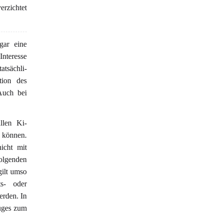
erzichtet
gar eine
nteresse
atsächli-
tion des
Auch bei
llen Ki-
n können.
nicht mit
folgenden
gilt umso
ts- oder
erden. In
uges zum