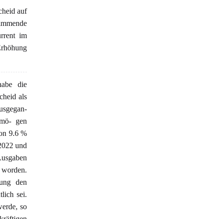
heid auf
stimmende
rrent im
 Erhöhung
abe die
heid als
ausgegan-
rmö- gen
von 9.6 %
 2022 und
 Ausgaben
 worden.
nung den
lich sei.
werde, so
räftigen