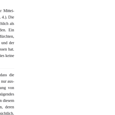
 Mittei-
 4.). Die
hlich als
den. Ein
fürchten,
s und der
ssen hat.
ies keine
dass die
 nur aus-
dung von
nügendes
In diesem
n, deren
ichtlich.