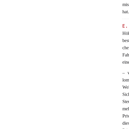
mis
hat
E.
Höh
bes
che
Fah
ein
– w
lom
Wel
Sic
Ste
meh
Pri
die