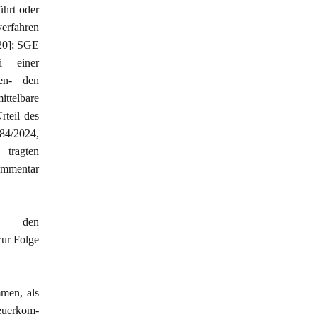
ührt oder
erfahren
020]; SGE
i einer
en- den
ttelbare
rteil des
4/2024,
tragten
Kommentar
zu den
zur Folge
mmen, als
euerkom-