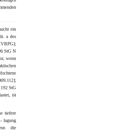
ommenden
aucht ein
it. a des
 [VRPG];
96 StG N
vor, wenn
aktischen
fochtene
09.112];
§ 192 StG
stet, ist
e tiefere
n- lagung
enn die