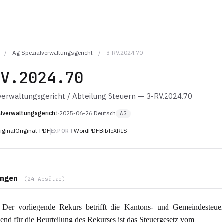
/
Ag Spezialverwaltungsgericht
/
3-RV.2024.70
RV.2024.70
verwaltungsgericht / Abteilung Steuern — 3-RV.2024.70
lverwaltungsgericht
·
2025-06-26
·
Deutsch
AG
iginal
Original-PDF
Word
PDF
BibTeX
RIS
EXPORT
ngen
(24 Absätze)
Der vorliegende Rekurs betrifft die Kantons- und Gemeindesteue
nd für die Beurteilung des Rekurses ist das Steuergesetz vom