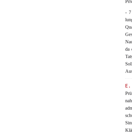
Pri
- 7
lun
Qua
Ges
Nac
da 
Tat
Sol
Aus
E.
Prü
nah
adm
sch
Sin
Klä