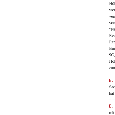
Höh
wen
ver
vo
"N
Rec
Rec
Bu
9C
Höh
zum
E
Sac
hat
E.
mit