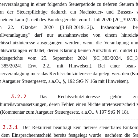
erveranlagung in einer folgenden Steuerperiode zu tieferen Steuern f
n der Steuerpflichtige dadurch ein Nachsteuer- und Bussen- v
meiden kann (Urteil des Bundesgerichts vom 1. Juli 2020 [2C_392/2
m 22. Oktober 2020 [3-BB.2019.12]). Insbesondere be
ullveranlagung" darf nur ausnahmsweise von einem hinreich
htsschutzinteresse ausgegangen werden, wenn die Veranlagung unmi
htswirkungen entfaltet, deren Klärung keinen Aufschub er- duldet (U
ndesgerichts vom 25. September 2024 [9C_383/2024, 9C_38
_385/2024], Erw. 2.2., mit Hinweisen). Bei einer bean- 
erveranlagung muss das Rechtsschutzinteresse dargelegt wer- den (
 Aargauer Steuergesetz, a.a.O., §, 192 StG N 16a mit Hinweisen).
. 3.2.2
Das Rechtsschutzinteresse gehört 
hurteilsvoraussetzungen, deren Fehlen einen Nichteintretensentscheid 
 (Kommentar zum Aargauer Steuergesetz, a.a.O., § 197 StG N 18).
 3.3.1
Der Rekurrent beantragt kein tieferes steuerbares Einko
 dem Einspracheentscheid bereits festgelegt wurde, nachdem die St