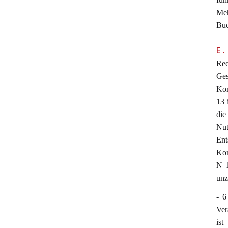
Me
Buc
E.
Rec
Ges
Kom
13 
die
Nut
Ent
Kom
N 1
unz
- 6
Ver
is