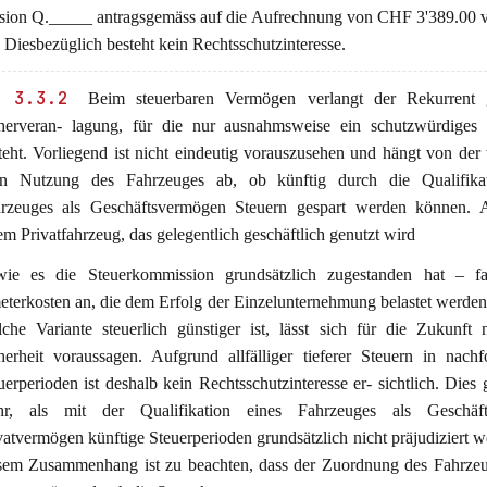
sion Q._____ antragsgemäss auf die Aufrechnung von CHF 3'389.00 v
. Diesbezüglich besteht kein Rechtsschutzinteresse.
 3.3.2
Beim steuerbaren Vermögen verlangt der Rekurrent 
erveran- lagung, für die nur ausnahmsweise ein schutzwürdiges I
teht. Vorliegend ist nicht eindeutig vorauszusehen und hängt von der t
n Nutzung des Fahrzeuges ab, ob künftig durch die Qualifika
rzeuges als Geschäftsvermögen Steuern gespart werden können. 
em Privatfahrzeug, das gelegentlich geschäftlich genutzt wird
ie es die Steuerkommission grundsätzlich zugestanden hat – fa
eterkosten an, die dem Erfolg der Einzelunternehmung belastet werde
che Variante steuerlich günstiger ist, lässt sich für die Zukunft 
herheit voraussagen. Aufgrund allfälliger tieferer Steuern in nach
uerperioden ist deshalb kein Rechtsschutzinteresse er- sichtlich. Dies 
r, als mit der Qualifikation eines Fahrzeuges als Geschäf
vatvermögen künftige Steuerperioden grundsätzlich nicht präjudiziert w
sem Zusammenhang ist zu beachten, dass der Zuordnung des Fahrze