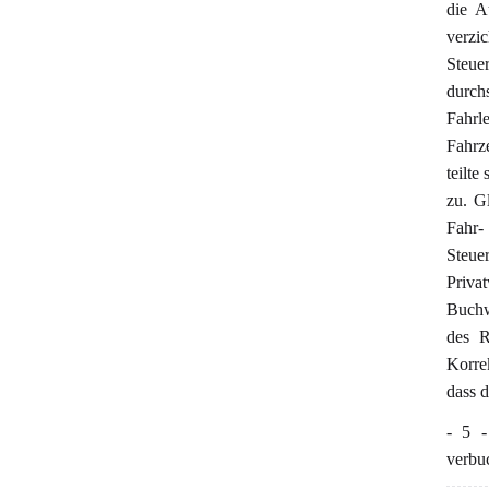
die A
verzi
Steu
durch
Fahrl
Fahrz
teilte
zu. Gl
Fahr-
Steue
Priva
Buchw
des R
Korre
dass 
- 5 -
verbuc