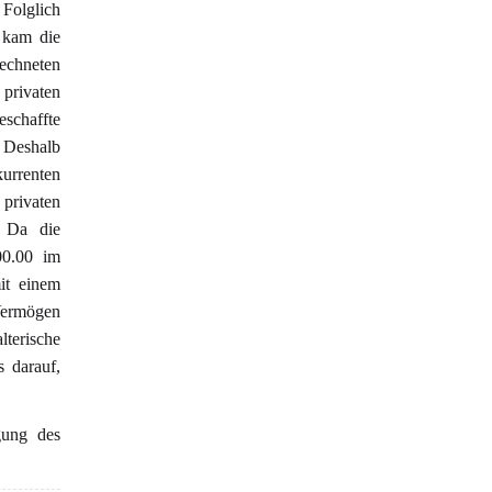
Folglich
 kam die
chneten
privaten
schaffte
. Deshalb
kurrenten
 privaten
. Da die
00.00 im
it einem
Vermögen
terische
 darauf,
gung des