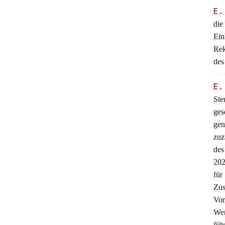
E.
die
Ein
Rek
des
E.
Ste
ges
gen
zuz
des
202
für
Zus
Vor
Wen
füh