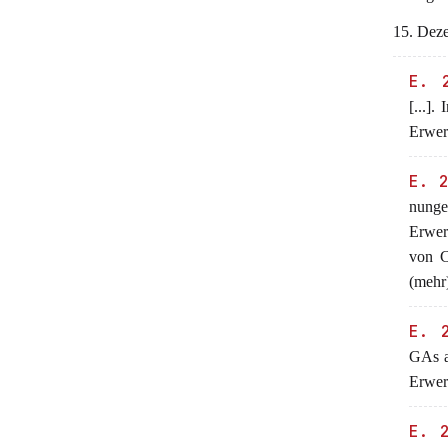
15. Dez
E. 
[...].
Erwer
E. 
nunge
Erwer
von C
(mehr)
E. 
GAs a
Erwerb
E. 