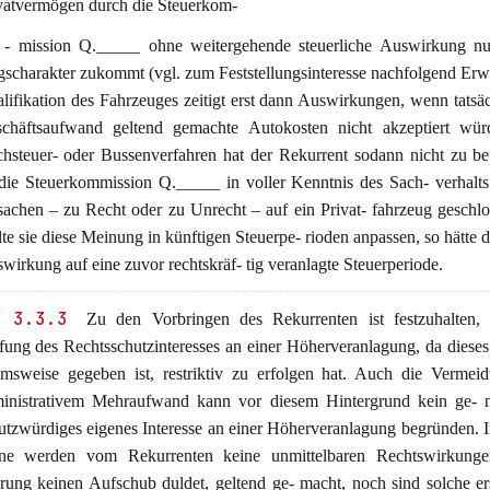
vatvermögen durch die Steuerkom-
 - mission Q._____ ohne weitergehende steuerliche Auswirkung nur
gscharakter zukommt (vgl. zum Feststellungsinteresse nachfolgend Erw.
lifikation des Fahrzeuges zeitigt erst dann Auswirkungen, wenn tatsäc
chäftsaufwand geltend gemachte Autokosten nicht akzeptiert wür
hsteuer- oder Bussenverfahren hat der Rekurrent sodann nicht zu be
die Steuerkommission Q._____ in voller Kenntnis des Sach- verhalt
sachen – zu Recht oder zu Unrecht – auf ein Privat- fahrzeug geschlo
lte sie diese Meinung in künftigen Steuerpe- rioden anpassen, so hätte d
wirkung auf eine zuvor rechtskräf- tig veranlagte Steuerperiode.
 3.3.3
Zu den Vorbringen des Rekurrenten ist festzuhalten, 
fung des Rechtsschutzinteresses an einer Höherveranlagung, da dieses
msweise gegeben ist, restriktiv zu erfolgen hat. Auch die Vermei
inistrativem Mehraufwand kann vor diesem Hintergrund kein ge- 
utzwürdiges eigenes Interesse an einer Höherveranlagung begründen. 
ne werden vom Rekurrenten keine unmittelbaren Rechtswirkunge
rung keinen Aufschub duldet, geltend ge- macht, noch sind solche ers