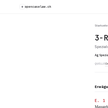
+
opencaselaw.ch
Startseite
3-
Spezial
Ag Spezia
Or
QUELLE
Erwägu
E. 1
Massgebe