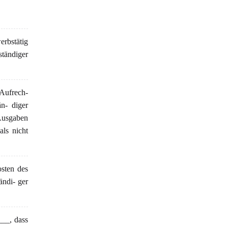
rbstätig
ständiger
Aufrech-
n- diger
Ausgaben
ls nicht
sten des
ndi- ger
__, dass