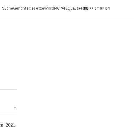
Suche
Gerichte
Gesetze
Word
MCP
API
Qualitaet
DE
FR
IT
RM
EN
rn 2021.