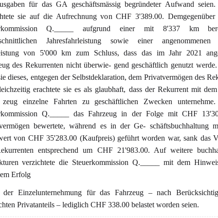
usgaben für das GA geschäftsmässig begründeter Aufwand seien. 
chtete sie auf die Aufrechnung von CHF 3'389.00. Demgegenüber
erkommission Q._____ aufgrund einer mit 8'337 km bere
schnittlichen Jahresfahrleistung sowie einer angenommenen 
eistung von 5'000 km zum Schluss, dass das im Jahr 2021 ange
eug des Rekurrenten nicht überwie- gend geschäftlich genutzt werde
 sie dieses, entgegen der Selbstdeklaration, dem Privatvermögen des Re
eichzeitig erachtete sie es als glaubhaft, dass der Rekurrent mit dem
 zeug einzelne Fahrten zu geschäftlichen Zwecken unternehme
rkommission Q._____ das Fahrzeug in der Folge mit CHF 13'3
tvermögen bewertete, während es in der Ge- schäftsbuchhaltung m
ert von CHF 35'283.00 (Kaufpreis) geführt worden war, sank das 
ekurrenten entsprechend um CHF 21'983.00. Auf weitere buchhal
kturen verzichtete die Steuerkommission Q._____ mit dem Hinweis
dem Erfolg
 der Einzelunternehmung für das Fahrzeug – nach Berücksichti
hten Privatanteils – lediglich CHF 338.00 belastet worden seien.