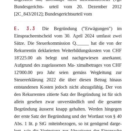
Bundesgerichts- urteil vom 20. Dezember 2012
[2C_843/2012]; Bundesgerichtsurteil vom
E. 3.3
Die Begründung ("Erwägungen") im
Einspracheentscheid vom 30. April 2024 umfasst zwei
Sätze. Die Steuerkommission Q._____ hat die von der
Rekurrentin deklarierten Weiterbildungskosten von CHF
18'225.00 als belegt und nachgewiesen anerkannt.
Aufgrund des zugelassenen Ma- ximalbetrages von CHF
12'000.00 pro Jahr seien gemäss Wegleitung zur
Steuererklärung 2022 die über diesen Betrag hinaus
entstandenen Kosten jedoch nicht abzugsfähig. Der von
den Rekurrenten zitierte Satz der Begründung ist für sich
allein gesehen zwar unverständlich und die gesamte
Begründung äusserst knapp gehalten. Werden hingegen
der erste Satz der Begründung und der Wortlaut von § 40
Abs. 1 lit. p StG miteinbezogen, so ist genügend darge-
legt, wie die Vorinstanz zur Abweisung der Einsprache