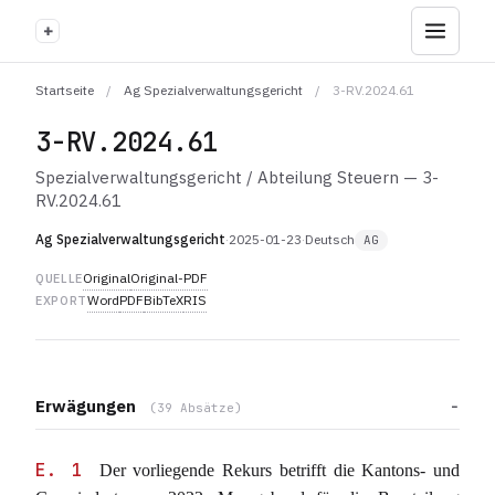
+
Startseite
/
Ag Spezialverwaltungsgericht
/
3-RV.2024.61
3-RV.2024.61
Spezialverwaltungsgericht / Abteilung Steuern — 3-
RV.2024.61
Ag Spezialverwaltungsgericht
·
2025-01-23
·
Deutsch
AG
Original
Original-PDF
QUELLE
Word
PDF
BibTeX
RIS
EXPORT
Erwägungen
(39 Absätze)
E. 1
Der vorliegende Rekurs betrifft die Kantons- und