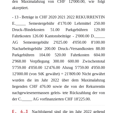
den Maximalabzug von CHF 12'000.00, wie folgt
akzeptiert.
- 13 - Beträge in CHF 2020 2021 2022 REKURRENTIN
E._____ Semestergebühr 4'170.00 Lehrmittel 250.00
Druck-/Bindekosten 51.00 Parkgebühren 129.00
Fahrtkosten 126.00 Kantonsbeiträge - 2'000.00 D._____
AG Semestergebühr 2'025.00 4'050.00 8'100.00
Nacharbeitsgebühr 200.00 Druck-/Versandkosten 88.00
Parkgebühren 104.00 520.00 Fahrtkosten 604.00
2'968.00 Verpflegung 300.00 600.00 Zwischentotal
5'759.00 4'050.00 12'476.00 Abzug 5'759.00 4'050.00
12'000.00 (von StK gewährt) = 21'809.00 Nicht gewährt
wurden die im Jahr 2022 über dem Maximalabzug
liegenden CHF 476.00 sowie die von der Rekurrentin
nachgewiesenermassen geleis- tete Rückzahlung der von
der C._____ AG vorfinanzierten CHF 18'225.00.
E. 6.3
Nachfolgend sind die im Jahr 2022 geltend