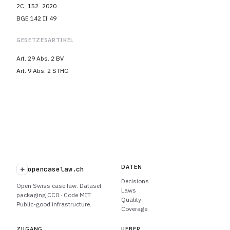
2C_152_2020
BGE 142 II 49
GESETZESARTIKEL
Art. 29 Abs. 2 BV
Art. 9 Abs. 2 STHG
DATEN
+
opencaselaw.ch
Decisions
Open Swiss case law. Dataset
Laws
packaging CC0 · Code MIT.
Quality
Public-good infrastructure.
Coverage
ZUGANG
UEBER