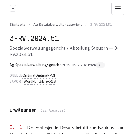
+
Startseite
/
Ag Spezialverwaltungsgericht
/
3-RV.2024.51
3-RV.2024.51
Spezialverwaltungsgericht / Abteilung Steuern — 3-
RV.2024.51
Ag Spezialverwaltungsgericht
·
2025-06-26
·
Deutsch
AG
Original
Original-PDF
QUELLE
Word
PDF
BibTeX
RIS
EXPORT
Erwägungen
(22 Absätze)
E. 1
Der vorliegende Rekurs betrifft die Kantons- und