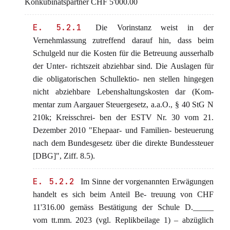
Konkubinatspartner CHF 5'000.00
E. 5.2.1
Die Vorinstanz weist in der
Vernehmlassung zutreffend darauf hin, dass beim
Schulgeld nur die Kosten für die Betreuung ausserhalb
der Unter- richtszeit abziehbar sind. Die Auslagen für
die obligatorischen Schullektio- nen stellen hingegen
nicht abziehbare Lebenshaltungskosten dar (Kom-
mentar zum Aargauer Steuergesetz, a.a.O., § 40 StG N
210k; Kreisschrei- ben der ESTV Nr. 30 vom 21.
Dezember 2010 "Ehepaar- und Familien- besteuerung
nach dem Bundesgesetz über die direkte Bundessteuer
[DBG]", Ziff. 8.5).
E. 5.2.2
Im Sinne der vorgenannten Erwägungen
handelt es sich beim Anteil Be- treuung von CHF
11'316.00 gemäss Bestätigung der Schule D._____
vom tt.mm. 2023 (vgl. Replikbeilage 1) – abzüglich