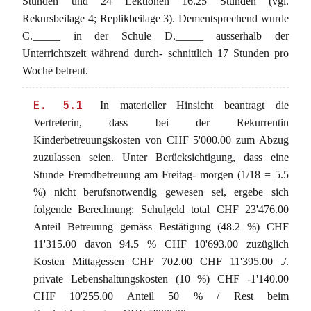
Stunden und 24 Lektionen 16.25 Stunden (vgl.
Rekursbeilage 4; Replikbeilage 3). Dementsprechend wurde
C._____ in der Schule D._____ ausserhalb der
Unterrichtszeit während durch- schnittlich 17 Stunden pro
Woche betreut.
E. 5.1
In materieller Hinsicht beantragt die
Vertreterin, dass bei der Rekurrentin
Kinderbetreuungskosten von CHF 5'000.00 zum Abzug
zuzulassen seien. Unter Berücksichtigung, dass eine
Stunde Fremdbetreuung am Freitag- morgen (1/18 = 5.5
%) nicht berufsnotwendig gewesen sei, ergebe sich
folgende Berechnung: Schulgeld total CHF 23'476.00
Anteil Betreuung gemäss Bestätigung (48.2 %) CHF
11'315.00 davon 94.5 % CHF 10'693.00 zuzüglich
Kosten Mittagessen CHF 702.00 CHF 11'395.00 ./.
private Lebenshaltungskosten (10 %) CHF -1'140.00
CHF 10'255.00 Anteil 50 % / Rest beim