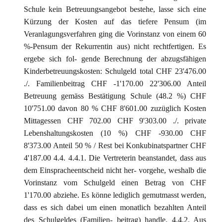
Schule kein Betreuungsangebot bestehe, lasse sich eine
Kürzung der Kosten auf das tiefere Pensum (im
Veranlagungsverfahren ging die Vorinstanz von einem 60
%-Pensum der Rekurrentin aus) nicht rechtfertigen. Es
ergebe sich fol- gende Berechnung der abzugsfähigen
Kinderbetreuungskosten: Schulgeld total CHF 23'476.00
./. Familienbeitrag CHF -1'170.00 22'306.00 Anteil
Betreuung gemäss Bestätigung Schule (48.2 %) CHF
10'751.00 davon 80 % CHF 8'601.00 zuzüglich Kosten
Mittagessen CHF 702.00 CHF 9'303.00 ./. private
Lebenshaltungskosten (10 %) CHF -930.00 CHF
8'373.00 Anteil 50 % / Rest bei Konkubinatspartner CHF
4'187.00 4.4. 4.4.1. Die Vertreterin beanstandet, dass aus
dem Einspracheentscheid nicht her- vorgehe, weshalb die
Vorinstanz vom Schulgeld einen Betrag von CHF
1'170.00 abziehe. Es könne lediglich gemutmasst werden,
dass es sich dabei um einen monatlich bezahlten Anteil
des Schulgeldes (Familien- beitrag) handle. 4.4.2. Aus