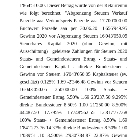
1'864'510.00. Dieser Betrag wurde von der Rekurrentin
wie folgt berechnet. "Abgrenzung Steuern Verkauf
Parzelle aaa Verkaufspreis Parzelle aaa 17'700'000.00
Buchwert Parzelle aaa per 30.06.20 -1'656'949.95
Gewinn 2020 vor Abgrenzung Steuern 16'043'050.05
Steuerbares Kapital 2020 (ohne Gewinn, mit
Ausschüttung) - geleistete Zahlungen für Steuern 2020
Staats- und Gemeindesteuern Ertrag - Staats- und
Gemeindesteuer Kapital - direkte Bundessteuer -
Gewinn vor Steuern 16'043'050.05 Kapitalsteuer (ev.
geschätzt) 0.125% 1.69 -2'346.48 Gewinn vor Steuern
16'043'050.05 250'000.00 100% Staats- +
Gemeindesteuer Ertrag 5.50% 1.69 23'237.50 9.295%
direkte Bundessteuer 8.50% 1.00 21'250.00 8.500%
44'487.50 17.795% 15'748'562.55 12'817'777.68
100% Staats- + Gemeindesteuer Ertrag 8.50% 1.69
1'841'273.76 14.37% direkte Bundessteuer 8.50% 1.00
1'089'511.10 8.500% 2'930'784.87 22.87% Gewinn