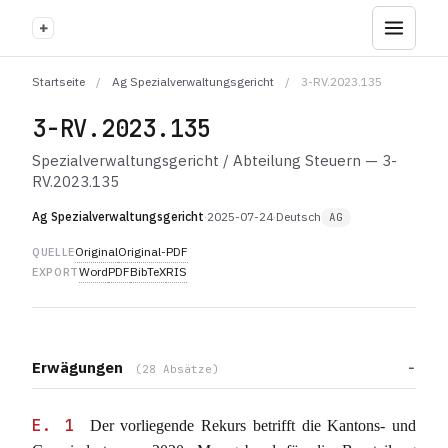
+
Startseite
/
Ag Spezialverwaltungsgericht
/
3-RV.2023.135
3-RV.2023.135
Spezialverwaltungsgericht / Abteilung Steuern — 3-
RV.2023.135
Ag Spezialverwaltungsgericht
·
2025-07-24
·
Deutsch
AG
Original
Original-PDF
QUELLE
Word
PDF
BibTeX
RIS
EXPORT
Erwägungen
(28 Absätze)
E. 1
Der vorliegende Rekurs betrifft die Kantons- und