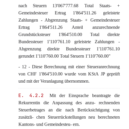
nach Steuern 13'067'777.68 Total Staats- +
Gemeindesteuer Ertrag 1'864'511.26 geleistete
Zahlungen - Abgrenzung Staats- + Gemeindesteuer
Ertrag 1'864'511.26 Anteil anzurechnende
Grundstücksteuer 1'864'510.00 Total direkte
Bundessteuer 1'110'761.10 geleistete Zahlungen -
Abgrenzung direkte Bundessteuer 1'110'761.10
gerundet 1'110'760.00 Total Steuern 1'110'760.00"
- 12 - Diese Berechnung mit einer Steueranrechnung
von CHF 1'864'510.00 wurde vom KStA JP geprüft
und mit der Veranlagung übernommen.
E. 4.2.2
Mit der Einsprache beantragte die
Rekurrentin die Anpassung des anzu- rechnenden
Steuerbetrages an die nach Berücksichtigung von
zusätzli- chen Steuerrückstellungen neu berechneten
Kantons- und Gemeindesteu- ern.