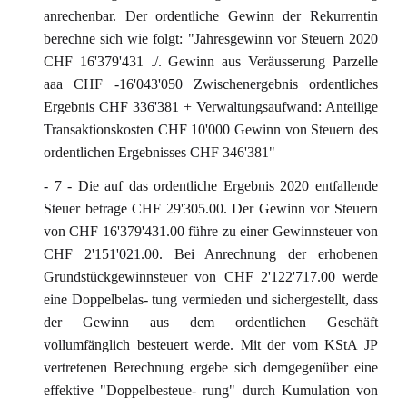
anrechenbar. Der ordentliche Gewinn der Rekurrentin
berechne sich wie folgt: "Jahresgewinn vor Steuern 2020
CHF 16'379'431 ./. Gewinn aus Veräusserung Parzelle
aaa CHF -16'043'050 Zwischenergebnis ordentliches
Ergebnis CHF 336'381 + Verwaltungsaufwand: Anteilige
Transaktionskosten CHF 10'000 Gewinn von Steuern des
ordentlichen Ergebnisses CHF 346'381"
- 7 - Die auf das ordentliche Ergebnis 2020 entfallende
Steuer betrage CHF 29'305.00. Der Gewinn vor Steuern
von CHF 16'379'431.00 führe zu einer Gewinnsteuer von
CHF 2'151'021.00. Bei Anrechnung der erhobenen
Grundstückgewinnsteuer von CHF 2'122'717.00 werde
eine Doppelbelas- tung vermieden und sichergestellt, dass
der Gewinn aus dem ordentlichen Geschäft
vollumfänglich besteuert werde. Mit der vom KStA JP
vertretenen Berechnung ergebe sich demgegenüber eine
effektive "Doppelbesteue- rung" durch Kumulation von