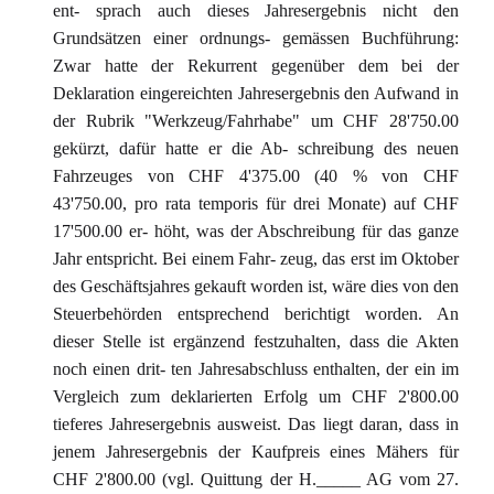
ent- sprach auch dieses Jahresergebnis nicht den
Grundsätzen einer ordnungs- gemässen Buchführung:
Zwar hatte der Rekurrent gegenüber dem bei der
Deklaration eingereichten Jahresergebnis den Aufwand in
der Rubrik "Werkzeug/Fahrhabe" um CHF 28'750.00
gekürzt, dafür hatte er die Ab- schreibung des neuen
Fahrzeuges von CHF 4'375.00 (40 % von CHF
43'750.00, pro rata temporis für drei Monate) auf CHF
17'500.00 er- höht, was der Abschreibung für das ganze
Jahr entspricht. Bei einem Fahr- zeug, das erst im Oktober
des Geschäftsjahres gekauft worden ist, wäre dies von den
Steuerbehörden entsprechend berichtigt worden. An
dieser Stelle ist ergänzend festzuhalten, dass die Akten
noch einen drit- ten Jahresabschluss enthalten, der ein im
Vergleich zum deklarierten Erfolg um CHF 2'800.00
tieferes Jahresergebnis ausweist. Das liegt daran, dass in
jenem Jahresergebnis der Kaufpreis eines Mähers für
CHF 2'800.00 (vgl. Quittung der H._____ AG vom 27.