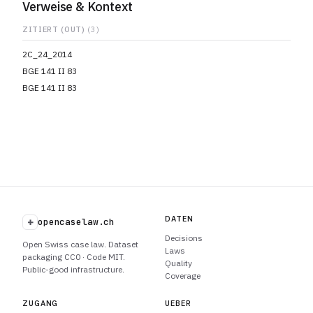
Verweise & Kontext
ZITIERT (OUT)
(3)
2C_24_2014
BGE 141 II 83
BGE 141 II 83
DATEN
+
opencaselaw.ch
Decisions
Open Swiss case law. Dataset
Laws
packaging CC0 · Code MIT.
Quality
Public-good infrastructure.
Coverage
ZUGANG
UEBER