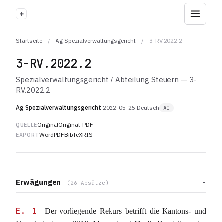
+
Startseite
/
Ag Spezialverwaltungsgericht
/
3-RV.2022.2
3-RV.2022.2
Spezialverwaltungsgericht / Abteilung Steuern — 3-
RV.2022.2
Ag Spezialverwaltungsgericht
·
2022-05-25
·
Deutsch
AG
Original
Original-PDF
QUELLE
Word
PDF
BibTeX
RIS
EXPORT
Erwägungen
(26 Absätze)
E. 1
Der vorliegende Rekurs betrifft die Kantons- und