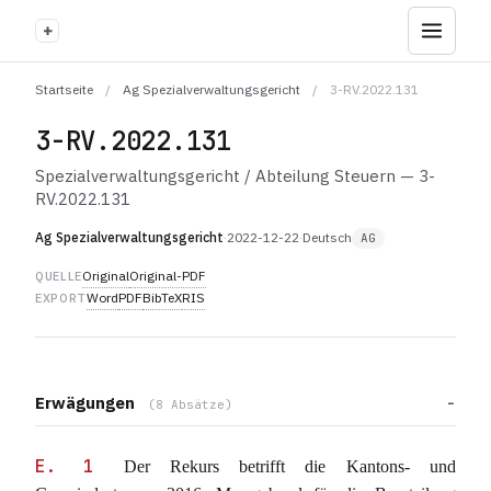
+
Startseite
/
Ag Spezialverwaltungsgericht
/
3-RV.2022.131
3-RV.2022.131
Spezialverwaltungsgericht / Abteilung Steuern — 3-
RV.2022.131
Ag Spezialverwaltungsgericht
·
2022-12-22
·
Deutsch
AG
Original
Original-PDF
QUELLE
Word
PDF
BibTeX
RIS
EXPORT
Erwägungen
(8 Absätze)
E. 1
Der Rekurs betrifft die Kantons- und