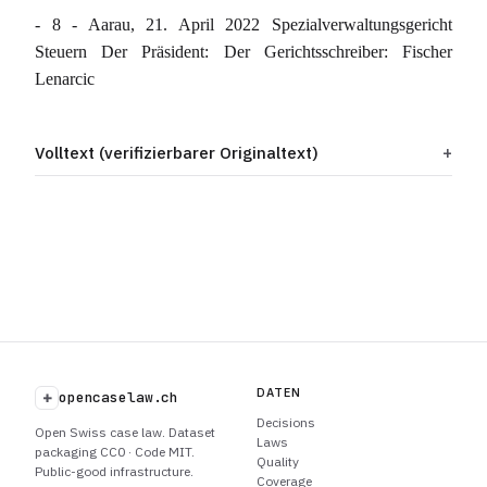
- 8 - Aarau, 21. April 2022 Spezialverwaltungsgericht
Steuern Der Präsident: Der Gerichtsschreiber: Fischer
Lenarcic
Volltext (verifizierbarer Originaltext)
DATEN
+
opencaselaw.ch
Decisions
Open Swiss case law. Dataset
Laws
packaging CC0 · Code MIT.
Quality
Public-good infrastructure.
Coverage