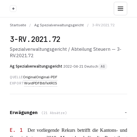
+
Startseite
/
Ag Spezialverwaltungsgericht
/
3-RV.2021.72
3-RV.2021.72
Spezialverwaltungsgericht / Abteilung Steuern — 3-
RV.2021.72
Ag Spezialverwaltungsgericht
·
2022-04-21
·
Deutsch
AG
Original
Original-PDF
QUELLE
Word
PDF
BibTeX
RIS
EXPORT
Erwägungen
(21 Absätze)
E. 1
Der vorliegende Rekurs betrifft die Kantons- und