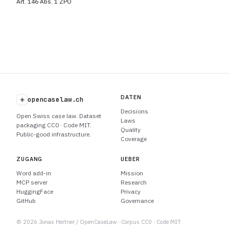
Art. 146 Abs. 1 ZPO
DATEN
+
opencaselaw.ch
Decisions
Open Swiss case law. Dataset
Laws
packaging CC0 · Code MIT.
Quality
Public-good infrastructure.
Coverage
ZUGANG
UEBER
Word add-in
Mission
MCP server
Research
HuggingFace
Privacy
GitHub
Governance
© 2026 Jonas Hertner / OpenCaseLaw · Corpus CC0 · Code MIT