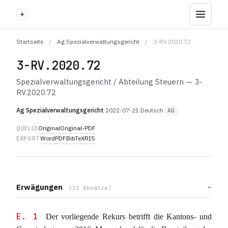
+
Startseite
/
Ag Spezialverwaltungsgericht
/
3-RV.2020.72
3-RV.2020.72
Spezialverwaltungsgericht / Abteilung Steuern — 3-
RV.2020.72
Ag Spezialverwaltungsgericht
·
2022-07-21
·
Deutsch
AG
Original
Original-PDF
QUELLE
Word
PDF
BibTeX
RIS
EXPORT
Erwägungen
(11 Absätze)
E. 1
Der vorliegende Rekurs betrifft die Kantons- und