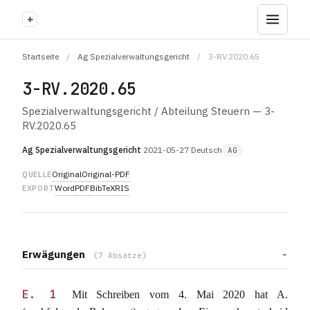
+
Startseite
/
Ag Spezialverwaltungsgericht
/
3-RV.2020.65
3-RV.2020.65
Spezialverwaltungsgericht / Abteilung Steuern — 3-
RV.2020.65
Ag Spezialverwaltungsgericht
·
2021-05-27
·
Deutsch
AG
Original
Original-PDF
QUELLE
Word
PDF
BibTeX
RIS
EXPORT
Erwägungen
(7 Absätze)
E. 1
Mit Schreiben vom 4. Mai 2020 hat A.