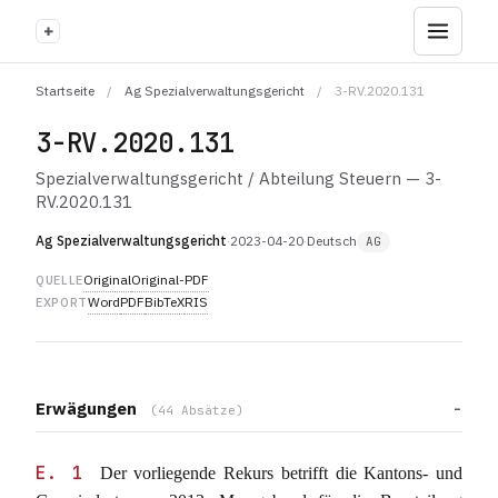
+
Startseite
/
Ag Spezialverwaltungsgericht
/
3-RV.2020.131
3-RV.2020.131
Spezialverwaltungsgericht / Abteilung Steuern — 3-
RV.2020.131
Ag Spezialverwaltungsgericht
·
2023-04-20
·
Deutsch
AG
Original
Original-PDF
QUELLE
Word
PDF
BibTeX
RIS
EXPORT
Erwägungen
(44 Absätze)
E. 1
Der vorliegende Rekurs betrifft die Kantons- und