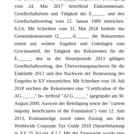
vom 24. Mai 2017 betreffend Einkommensart,
Gesellschaftsform und Tätigkeit der E._____ und den
Gesellschaftsvertrag vom 12. Januar 1989 einreichen.
8.2.6. Mit Schreiben vom 31. Mai 2018 forderte das
Gemeindesteueramt Q._____-S._____ die Rekurrenten
erneut auf, weitere Angaben und Unterlagen zum
Gewinnanteil, der Tätigkeit des Rekurrenten für die
E._____, den in der Steuerperiode 2013 gültigen
Gesellschaftsvertrag, den Überweisungsnachweis für die
Einkünfte 2013 und den Nachweis der Besteuerung des
Entgeltes in XY einzureichen. Mit Schreiben vom 18. Juli
2018 reichten die Rekurrenten eine "Certification of the
AG._____" be- treffend "AI G._____" (gegründet am 30.
August 2000; Ausweis der Beteiligung sowie der "current
majority beneficiaries of the Foundation") vom 12. Juni
2013, Kontoauszüge sowie einen Auszug aus dem
Worldwide Corporate Tax Guide 2018 (Steuerbelastung
in XY 25 %) ein. 8.2.7. Mit der Einsprache wurde eine