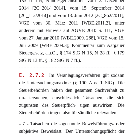
133 II 153; Bundesgerichtsurteil vom 2. Dezember
2014 [2C_201/ 2014], vom 15. September 2014
[2C_112/2014] und vom 13. Juni 2012 [2C_862/2011];
VGE vom 30. März 2011 [WBE.2011.2], unter
anderem mit Hinweis auf AGVE 2010 S. 111, VGE
vom 27. Januar 2010 [WBE.2009. 268], VGE vom 15.
Juli 2009 [WBE.2009.3]; Kommentar zum Aargauer
Steuergesetz, a.a.O., § 174 StG N 15, N 28 ff., § 179
StG N 13 ff., § 182 StG N 7 ff.).
E. 2.7.2
Im Veranlagungsverfahren gilt sodann
die Untersuchungsmaxime (§ 190 Abs. 1 StG). Die
Steuerbehörden haben den gesamten Sachverhalt zu
un- tersuchen, einschliesslich Tatsachen, die sich
zugunsten des Steuerpflich- tigen auswirken. Die
Steuerbehörden tragen also für sämtliche relevanten
- 7 - Tatsachen die sogenannte Beweisführungs- oder
subjektive Beweislast. Der Untersuchungspflicht der