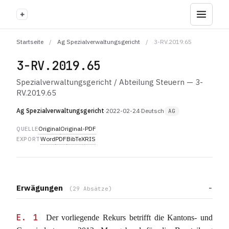
+
Startseite
/
Ag Spezialverwaltungsgericht
/
3-RV.2019.65
3-RV.2019.65
Spezialverwaltungsgericht / Abteilung Steuern — 3-
RV.2019.65
Ag Spezialverwaltungsgericht
·
2022-02-24
·
Deutsch
AG
Original
Original-PDF
QUELLE
Word
PDF
BibTeX
RIS
EXPORT
Erwägungen
(29 Absätze)
E. 1
Der vorliegende Rekurs betrifft die Kantons- und