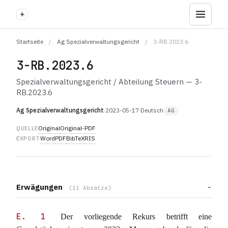
+
Startseite
/
Ag Spezialverwaltungsgericht
/
3-RB.2023.6
3-RB.2023.6
Spezialverwaltungsgericht / Abteilung Steuern — 3-
RB.2023.6
Ag Spezialverwaltungsgericht
·
2023-05-17
·
Deutsch
AG
Original
Original-PDF
QUELLE
Word
PDF
BibTeX
RIS
EXPORT
Erwägungen
(11 Absätze)
E. 1
Der vorliegende Rekurs betrifft eine