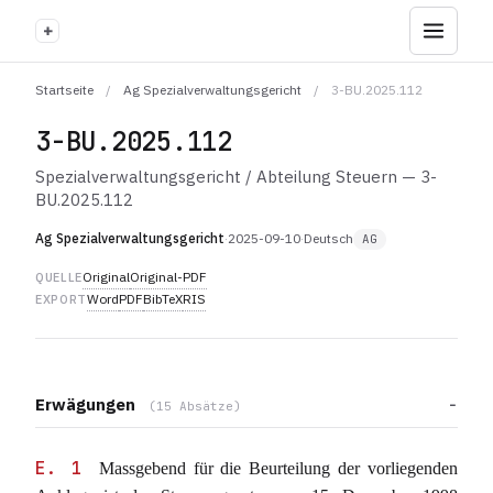
+
Startseite
/
Ag Spezialverwaltungsgericht
/
3-BU.2025.112
3-BU.2025.112
Spezialverwaltungsgericht / Abteilung Steuern — 3-
BU.2025.112
Ag Spezialverwaltungsgericht
·
2025-09-10
·
Deutsch
AG
Original
Original-PDF
QUELLE
Word
PDF
BibTeX
RIS
EXPORT
Erwägungen
(15 Absätze)
E. 1
Massgebend für die Beurteilung der vorliegenden