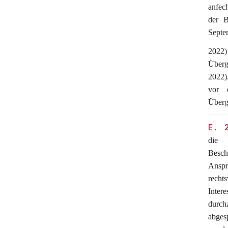
anfech
der B
Septe
2022)
Überg
2022)
vor 
Überg
E. 
die 
Besch
Anspr
recht
Inter
durch
abges