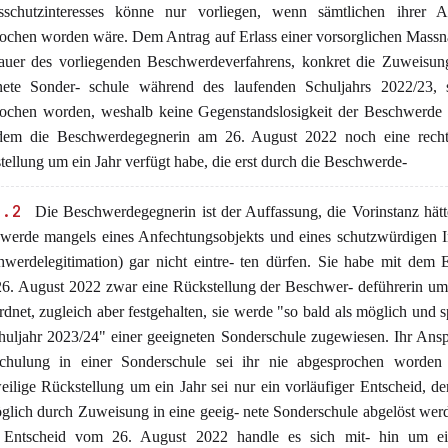
sschutzinteresses könne nur vorliegen, wenn sämtlichen ihrer A
rochen worden wäre. Dem Antrag auf Erlass einer vorsorglichen Mass
auer des vorliegenden Beschwerdeverfahrens, konkret die Zuweisung
nete Sonder- schule während des laufenden Schuljahrs 2022/23, s
rochen worden, weshalb keine Gegenstandslosigkeit der Beschwerde 
em die Beschwerdegegnerin am 26. August 2022 noch eine recht
ellung um ein Jahr verfügt habe, die erst durch die Beschwerde-
2.2
Die Beschwerdegegnerin ist der Auffassung, die Vorinstanz hätt
werde mangels eines Anfechtungsobjekts und eines schutzwürdigen I
hwerdelegitimation) gar nicht eintre- ten dürfen. Sie habe mit dem 
6. August 2022 zwar eine Rückstellung der Beschwer- deführerin um
dnet, zugleich aber festgehalten, sie werde "so bald als möglich und s
huljahr 2023/24" einer geeigneten Sonderschule zugewiesen. Ihr Ans
chulung in einer Sonderschule sei ihr nie abgesprochen worden
eilige Rückstellung um ein Jahr sei nur ein vorläufiger Entscheid, de
glich durch Zuweisung in eine geeig- nete Sonderschule abgelöst werd
Entscheid vom 26. August 2022 handle es sich mit- hin um ei