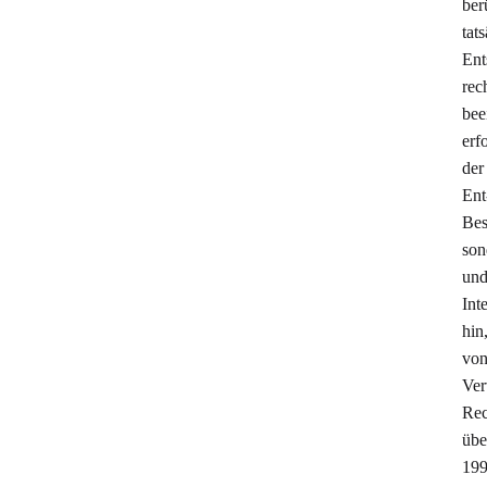
ber
tat
Ent
rec
bee
erf
der
Ent
Bes
son
und
Int
hin
von
Ve
Rec
übe
199