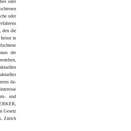
ches oder
ochtenen
iche oder
erfahrens
, den die
heisst in
efochtene
muss die
estehen,
aktuellen
aktuelles
hrens da-
interesse
hts- und
MERKER,
en Gesetz
, Zürich