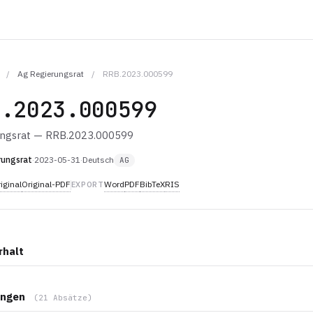
/
Ag Regierungsrat
/
RRB.2023.000599
B.2023.000599
ungsrat — RRB.2023.000599
rungsrat
·
2023-05-31
·
Deutsch
AG
iginal
Original-PDF
Word
PDF
BibTeX
RIS
EXPORT
rhalt
ngen
(21 Absätze)