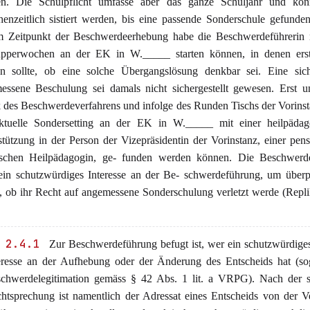
n. Die Schulpflicht umfasse aber das ganze Schuljahr und kön
henzeitlich sistiert werden, bis eine passende Sonderschule gefund
Im Zeitpunkt der Beschwerdeerhebung habe die Beschwerdeführerin 
pperwochen an der EK in W._____ starten können, in denen erst
n sollte, ob eine solche Übergangslösung denkbar sei. Eine sic
essene Beschulung sei damals nicht sichergestellt gewesen. Erst u
 des Beschwerdeverfahrens und infolge des Runden Tischs der Vorins
ktuelle Sondersetting an der EK in W._____ mit einer heilpädag
tützung in der Person der Vizepräsidentin der Vorinstanz, einer pens
ischen Heilpädagogin, ge- funden werden können. Die Beschwerde
ein schutzwürdiges Interesse an der Be- schwerdeführung, um überp
n, ob ihr Recht auf angemessene Sonderschulung verletzt werde (Repl
 2.4.1
Zur Beschwerdeführung befugt ist, wer ein schutzwürdige
eresse an der Aufhebung oder der Änderung des Entscheids hat (so
chwerdelegitimation gemäss § 42 Abs. 1 lit. a VRPG). Nach der s
htsprechung ist namentlich der Adressat eines Entscheids von der 