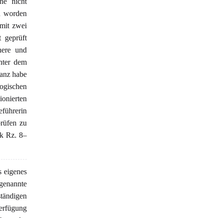
ne nicht
en worden
mit zwei
 geprüft
here und
nter dem
tanz habe
ogischen
ionierten
führerin
rüfen zu
ik Rz. 8–
s eigenes
genannte
tändigen
Verfügung