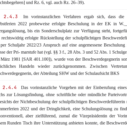
chtsbegehren] und Rz. 6, vgl. auch Rz. 26–39).
 2.4.3
Im vorinstanzlichen Verfahren ergab sich, dass die
bstferien 2022 probeweise erfolgte Beschulung in der EK in W._
rgangslösung, bis ein Sonderschulplatz zur Verfügung steht, fortgefü
 rechtswidrig erfolgte Rückstellung der schulpflichtigen Beschwerdefü
 per Schuljahr 2022/23 Anspruch auf eine angemessene Beschulung i
sse der Pri- marstufe hat (vgl. §§ 3 f., 28 Abs. 3 und 52 Abs. 1 Schulg
 März 1981 [SAR 401.100]), wurde von der Beschwerdegegnerin som
sächliches Handeln wieder zurückgenommen. Zwischen Vertretu
chwerdegegnerin, der Abteilung SHW und der Schulaufsicht BKS
 2.4.4
Das vorinstanzliche Vorgehen mit der Einberufung eine
chs zur Lösungsfindung, ohne schriftliche oder mündliche Parteivort
esichts der Nichtbeschulung der schulpflichtigen Beschwerdeführerin
merferien 2022 und der Dringlichkeit, eine Schulungslösung zu fin
onventionell, aber zielführend, zumal die Vizepräsidentin der Vori
sem Runden Tisch ihre Unterstützung anbieten konnte, die Beschwerd