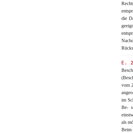
Recht
entsp
die D
geeig
entsp
Nachd
Rückst
E. 
Besch
(Besc
vom 2
angeor
im Sc
Be- s
einstw
als mö
Beim 