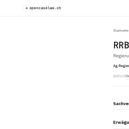
+
opencaselaw.ch
Startseite
RR
Regier
Ag Regie
Or
QUELLE
Sachve
Erwägu