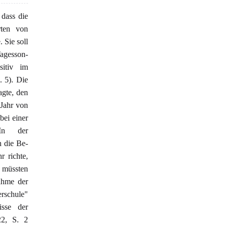
dass die
rten von
 Sie soll
agesson-
sitiv im
 5). Die
agte, den
 Jahr von
bei einer
In der
h die Be-
r richte,
s müssten
ahme der
rschule"
isse der
22, S. 2