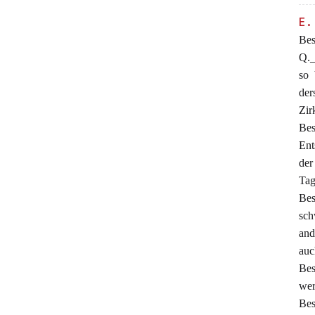
E.
Bes
Q._
so 
der
Zir
Bes
Ent
der
Ta
Bes
sch
and
auc
Bes
wer
Bes