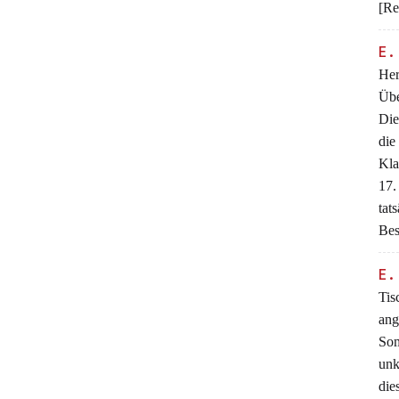
[Re
E.
Her
Übe
Die
die
Kla
17.
tat
Bes
E.
Tis
ang
Som
unk
die