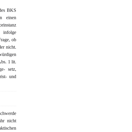
 des BKS
n einen
orinstanz
infolge
Frage, ob
er nicht.
zwürdigen
s. 1 lit.
ge- setz,
ist- und
eschwerde
hr nicht
ktischen