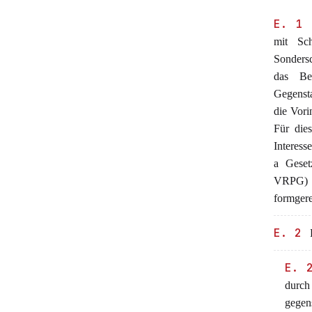
E. 1
mit Sc
Sondersc
das Be
Gegensta
die Vori
Für dies
Interess
a Gesetz
VRPG) v
formgere
E. 2
P
E. 
durch
gegen