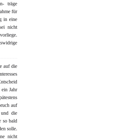
n- träge
nahme für
 in eine
ei nicht
vorliege.
swidrige
e auf die
nteresses
Entscheid
 ein Jahr
pätestens
pruch auf
 und die
r so bald
en solle.
ne nicht