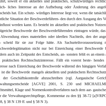
ührt, soweit er ein aktuelles und praktisches, schutzwürdiges rechtli
säch- liches Interesse an der Aufhebung oder Änderung des angef
scheids hat. Ein schutz- würdiges Interesse liegt vor, wenn die tatsächl
htliche Situation der Beschwerdeführen- den durch den Ausgang des V
influsst werden kann. Es besteht im aktuellen und praktischen Nutzen
olgreiche Beschwerde der Beschwerdeführenden eintragen würde, das 
 Abwendung eines materiellen oder ideellen Nachteils, den der ang
- scheid für sie zur Folge hätte. Als Sachurteilsvoraussetzung 
chwerdelegitimation nicht nur bei Einreichung einer Beschwerde b
dern auch im Zeitpunkt des Entscheids, an- sonsten fehlt es an einem 
 praktischen Rechtsschutzinteresse. Fällt ein vorerst beste- hendes 
eresse nach Einreichung der Beschwerde während des hängigen Verfa
, ist die Beschwerde mangels aktuellem und praktischem Rechtsschutz
 der Geschäftskontrolle abzuschreiben (vgl. Aargauische Geric
rwaltungsentscheide [AGVE] 2001, S. 230 und MICHAEL
htsmittel, Klage und Normenkontrollverfahren nach dem aar- gauisch
r die Verwaltungsrechtspflege, Kommentar zu den §§ 38-72 [a]VRPG
8, § 38 N 139 ff. und § 58 N 3).