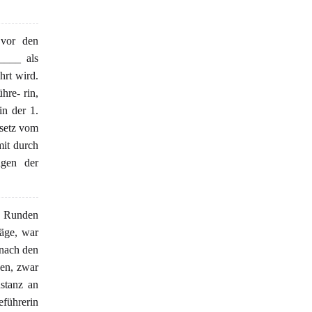
 vor den
____ als
hrt wird.
hre- rin,
n der 1.
esetz vom
it durch
ngen der
s Runden
räge, war
 nach den
den, zwar
nstanz an
eführerin