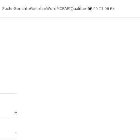
Suche
Gerichte
Gesetze
Word
MCP
API
Qualitaet
DE
FR
IT
RM
EN