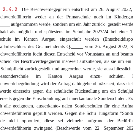
 2.4.2
Die Beschwerdegegnerin entschied am 26. August 2022, 
chwerdeführerin weder an der Primarschule noch im Kinderga
____ aufgenommen werde, sondern um ein Jahr zurück- gestellt werde.
bald als möglich und spätestens im Schuljahr 2023/24 bei einer T
schule im Kanton Aargau eingeschult werden (Entscheiddispo
kularbeschluss des Ge- meinderats Q._____ vom 26. August 2022, S.
chwerdeführerin focht diesen Entscheid vor Vorinstanz an und beantr
scheid der Beschwerdegegnerin insoweit aufzuheben, als sie um ein
 Schulpflicht zurückgestellt und angeordnet werde, sie ausschliesslich 
gessonderschule im Kanton Aargau einzu- schulen. 
chwerdebegründung wird der Antrag dahingehend präzisiert, dass sic
werde einerseits gegen die schulische Rückstellung um ein Schuljah
erseits gegen die Einschränkung auf innerkantonale Sonderschulen. E
h alle geeigneten, ausserkanto- nalen Sonderschulen für eine Aufn
chwerdeführerin geprüft werden. Gegen die Schu- lungsform "Sonde
de nicht opponiert, diese sei vielmehr aufgrund der Bedürfn
chwerdeführerin zwingend (Beschwerde vom 22. September 20