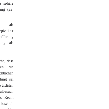
s- sphäre
ung (22.
_____ als
eptember
deführung
ung als
che, dass
gen die
htlichen
lung sei
würdigen
hulbesuch
es Recht
 beschult