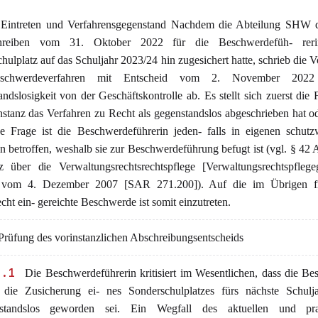
Eintreten und Verfahrensgegenstand Nachdem die Abteilung SHW
hreiben vom 31. Oktober 2022 für die Beschwerdefüh- reri
hulplatz auf das Schuljahr 2023/24 hin zugesichert hatte, schrieb die V
schwerdeverfahren mit Entscheid vom 2. November 2022 
ndslosigkeit von der Geschäftskontrolle ab. Es stellt sich zuerst die 
nstanz das Verfahren zu Recht als gegenstandslos abgeschrieben hat od
e Frage ist die Beschwerdeführerin jeden- falls in eigenen schut
en betroffen, weshalb sie zur Beschwerdeführung befugt ist (vgl. § 42 Ab
 über die Verwaltungsrechtsrechtspflege [Verwaltungsrechtspflege
om 4. Dezember 2007 [SAR 271.200]). Auf die im Übrigen fr
cht ein- gereichte Beschwerde ist somit einzutreten.
rüfung des vorinstanzlichen Abschreibungsentscheids
2.1
Die Beschwerdeführerin kritisiert im Wesentlichen, dass die B
 die Zusicherung ei- nes Sonderschulplatzes fürs nächste Schulja
standslos geworden sei. Ein Wegfall des aktuellen und pra