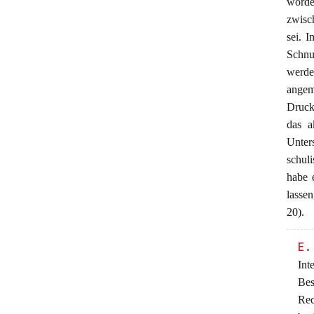
worde
zwisc
sei. 
Schnu
werde
angem
Druck
das a
Unters
schul
habe 
lasse
20).
E.
Int
Bes
Rec