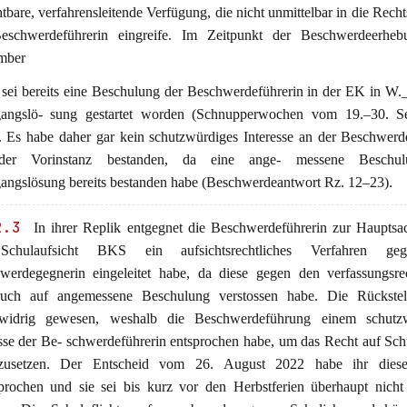
tbare, verfahrensleitende Verfügung, die nicht unmittelbar in die Recht
eschwerdeführerin eingreife. Im Zeitpunkt der Beschwerdeerheb
mber
 sei bereits eine Beschulung der Beschwerdeführerin in der EK in W.
angslö- sung gestartet worden (Schnupperwochen vom 19.–30. S
. Es habe daher gar kein schutzwürdiges Interesse an der Beschwer
der Vorinstanz bestanden, da eine ange- messene Beschul
angslösung bereits bestanden habe (Beschwerdeantwort Rz. 12–23).
2.3
In ihrer Replik entgegnet die Beschwerdeführerin zur Hauptsa
Schulaufsicht BKS ein aufsichtsrechtliches Verfahren ge
werdegegnerin eingeleitet habe, da diese gegen den verfassungsrec
uch auf angemessene Beschulung verstossen habe. Die Rückstel
swidrig gewesen, weshalb die Beschwerdeführung einem schutz
esse der Be- schwerdeführerin entsprochen habe, um das Recht auf Sc
zusetzen. Der Entscheid vom 26. August 2022 habe ihr dies
prochen und sie sei bis kurz vor den Herbstferien überhaupt nicht