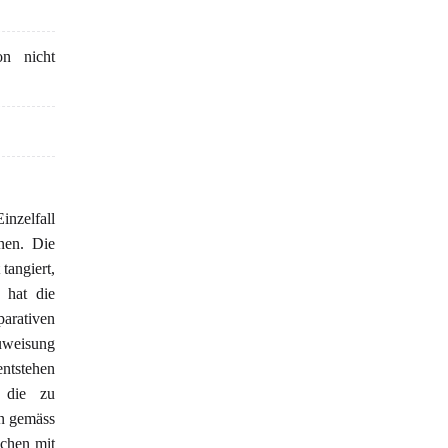
on nicht
inzelfall
nnen. Die
tangiert,
h hat die
arativen
uweisung
entstehen
 die zu
en gemäss
schen mit