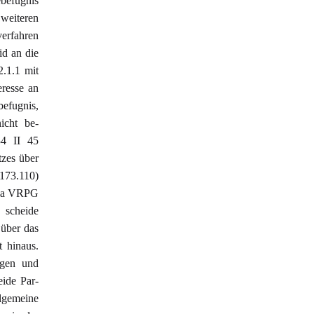
efugnis
 weiteren
erfahren
id an die
.1.1 mit
eresse an
befugnis,
icht be-
34 II 45
tzes über
173.110)
t. a VRPG
 scheide
 über das
t hinaus.
ngen und
ide Par-
lgemeine