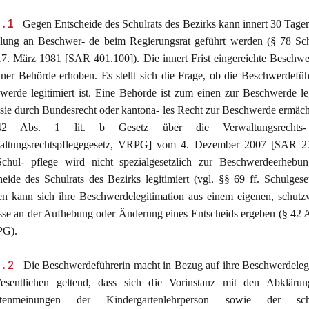
1.1
Gegen Entscheide des Schulrats des Bezirks kann innert 30 Tage
llung an Beschwer- de beim Regierungsrat geführt werden (§ 78 Sch
7. März 1981 [SAR 401.100]). Die innert Frist eingereichte Beschw
iner Behörde erhoben. Es stellt sich die Frage, ob die Beschwerdefüh
werde legitimiert ist. Eine Behörde ist zum einen zur Beschwerde leg
sie durch Bundesrecht oder kantona- les Recht zur Beschwerde ermäch
2 Abs. 1 lit. b Gesetz über die Verwaltungsrechts-
altungsrechtspflegegesetz, VRPG] vom 4. Dezember 2007 [SAR 27
chul- pflege wird nicht spezialgesetzlich zur Beschwerdeerhebu
heide des Schulrats des Bezirks legitimiert (vgl. §§ 69 ff. Schulges
en kann sich ihre Beschwerdelegitimation aus einem eigenen, schut
sse an der Aufhebung oder Änderung eines Entscheids ergeben (§ 42 Ab
PG).
1.2
Die Beschwerdeführerin macht in Bezug auf ihre Beschwerdeleg
sentlichen geltend, dass sich die Vorinstanz mit den Abkläru
rtenmeinungen der Kindergartenlehrperson sowie der schu