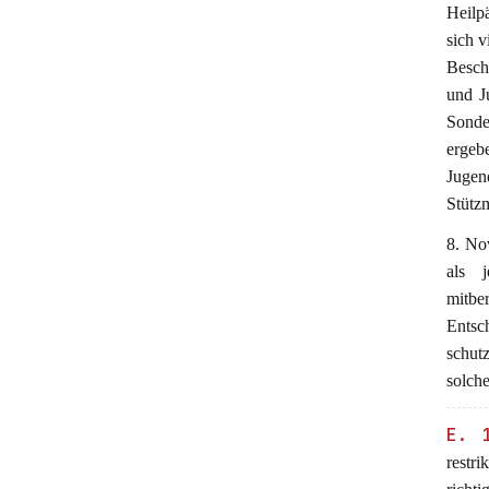
Heilp
sich v
Besch
und J
Sonde
ergeb
Juge
Stütz
8. No
als 
mitbe
Entsch
schut
solch
E. 
restr