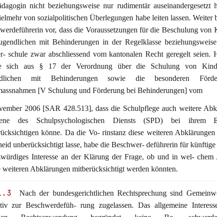
ädagogin nicht beziehungsweise nur rudimentär auseinandergesetzt 
ielmehr von sozialpolitischen Überlegungen habe leiten lassen. Weiter b
werdeführerin vor, dass die Voraussetzungen für die Beschulung von 
ugendlichen mit Behinderungen in der Regelklasse beziehungsweise 
r- schule zwar abschliessend vom kantonalen Recht geregelt seien.
e sich aus § 17 der Verordnung über die Schulung von Kin
ndlichen mit Behinderungen sowie die besonderen Förd
massnahmen [V Schulung und Förderung bei Behinderungen] vom
vember 2006 [SAR 428.513], dass die Schulpflege auch weitere Abk
jene des Schulpsychologischen Diensts (SPD) bei ihrem En
rücksichtigen könne. Da die Vo- rinstanz diese weiteren Abklärungen
eid unberücksichtigt lasse, habe die Beschwer- deführerin für künftige 
zwürdiges Interesse an der Klärung der Frage, ob und in wel- chem
e weiteren Abklärungen mitberücksichtigt werden könnten.
1.3
Nach der bundesgerichtlichen Rechtsprechung sind Gemeinw
iktiv zur Beschwerdefüh- rung zugelassen. Das allgemeine Interess