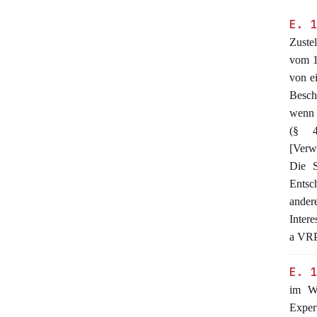
E. 
Zuste
vom 1
von e
Besch
wenn 
(§ 4
[Verw
Die S
Entsc
ander
Intere
a VR
E. 
im We
Expe