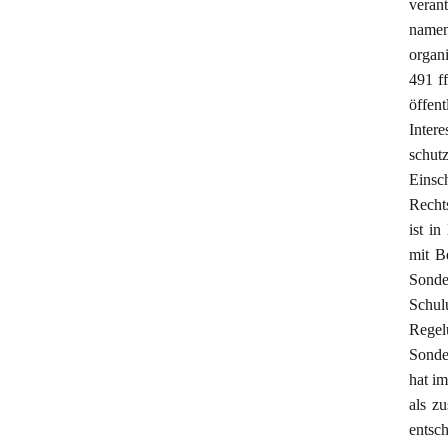
veran
namen
organi
491 f
öffen
Inter
schu
Einsc
Recht
ist i
mit B
Sonde
Schul
Regel
Sonde
hat im
als z
entsc