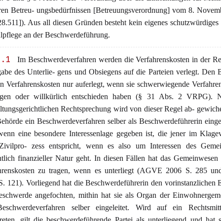
ren Betreu- ungsbedürfnissen [Betreuungsverordnung] vom 8. Novem
.511]). Aus all diesen Gründen besteht kein eigenes schutzwürdiges 
lpflege an der Beschwerdeführung.
3.1
Im Beschwerdeverfahren werden die Verfahrenskosten in der Re
abe des Unterlie- gens und Obsiegens auf die Parteien verlegt. Den
n Verfahrenskosten nur auferlegt, wenn sie schwerwiegende Verfahr
gen oder willkürlich entschieden haben (§ 31 Abs. 2 VRPG). 
ltungsgerichtlichen Rechtsprechung wird von dieser Regel ab- gewic
Behörde ein Beschwerdeverfahren selber als Beschwerdeführerin eingel
wenn eine besondere Interessenlage gegeben ist, die jener im Klage
Zivilpro- zess entspricht, wenn es also um Interessen des Geme
tlich finanzieller Natur geht. In diesen Fällen hat das Gemeinwesen
hrenskosten zu tragen, wenn es unterliegt (AGVE 2006 S. 285 
S. 121). Vorliegend hat die Beschwerdeführerin den vorinstanzlichen 
eschwerde angefochten, mithin hat sie als Organ der Einwohnergem
eschwerdeverfahren selber eingeleitet. Wird auf ein Rechtsmitt
treten, gilt die beschwerdeführende Partei als unterliegend und hat 