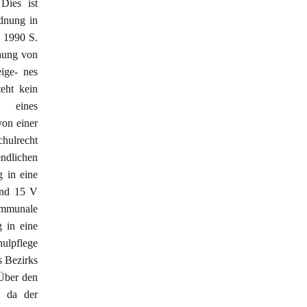
Dies ist
rdnung in
E 1990 S.
chung von
eige- nes
eht kein
g eines
von einer
chulrecht
ndlichen
 in eine
und 15 V
ommunale
 in eine
hulpflege
s Bezirks
 Über den
, da der