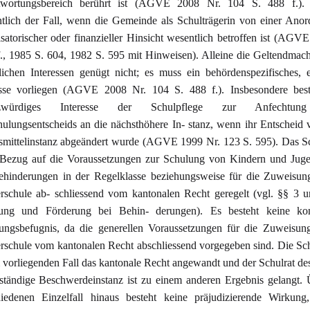
twortungsbereich berührt ist (AGVE 2008 Nr. 104 S. 488 f.). 
tlich der Fall, wenn die Gemeinde als Schulträgerin von einer Ano
satorischer oder finanzieller Hinsicht wesentlich betroffen ist (AGV
f., 1985 S. 604, 1982 S. 595 mit Hinweisen). Alleine die Geltendma
tlichen Interessen genügt nicht; es muss ein behördenspezifisches, 
esse vorliegen (AGVE 2008 Nr. 104 S. 488 f.). Insbesondere best
tzwürdiges Interesse der Schulpflege zur Anfechtun
hulungsentscheids an die nächsthöhere In- stanz, wenn ihr Entscheid 
smittelinstanz abgeändert wurde (AGVE 1999 Nr. 123 S. 595). Das S
n Bezug auf die Voraussetzungen zur Schulung von Kindern und Juge
ehinderungen in der Regelklasse beziehungsweise für die Zuweisung
rschule ab- schliessend vom kantonalen Recht geregelt (vgl. §§ 3 
ung und Förderung bei Behin- derungen). Es besteht keine k
ungsbefugnis, da die generellen Voraussetzungen für die Zuweisung
rschule vom kantonalen Recht abschliessend vorgegeben sind. Die Sc
 vorliegenden Fall das kantonale Recht angewandt und der Schulrat de
uständige Beschwerdeinstanz ist zu einem anderen Ergebnis gelangt.
hiedenen Einzelfall hinaus besteht keine präjudizierende Wirkung