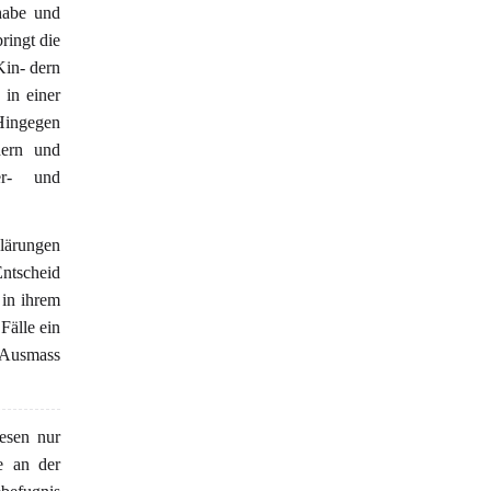
habe und
ringt die
Kin- dern
in einer
 Hingegen
dern und
er- und
lärungen
tscheid
 in ihrem
Fälle ein
 Ausmass
esen nur
e an der