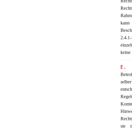
Recht
Recht
Rahme
kann
Besch
2.4.1
einzel
keine 
E. 
Betro
selber
entsc
Rege
Komme
Hinwe
Recht
sie 