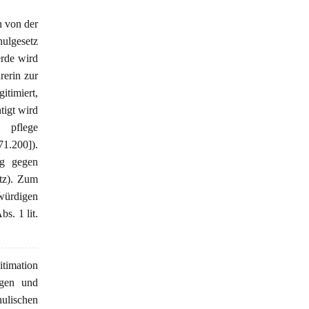
n von der
ulgesetz
erde wird
rerin zur
itimiert,
tigt wird
 pflege
1.200]).
ng gegen
etz). Zum
zwürdigen
s. 1 lit.
itimation
ngen und
lischen