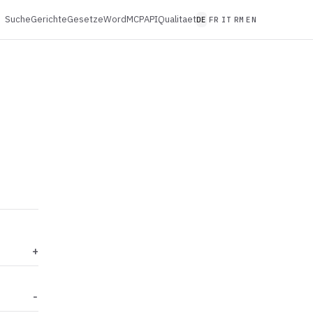
Suche
Gerichte
Gesetze
Word
MCP
API
Qualitaet
DE
FR
IT
RM
EN