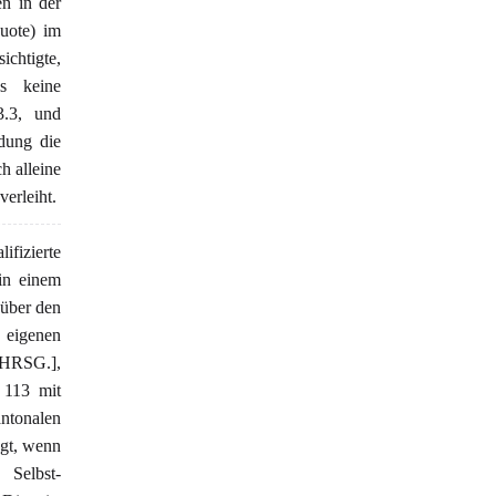
en in der
uote) im
chtigte,
s keine
3.3, und
dung die
h alleine
erleiht.
fizierte
 in einem
 über den
 eigenen
HRSG.],
 113 mit
ntonalen
ugt, wenn
Selbst-