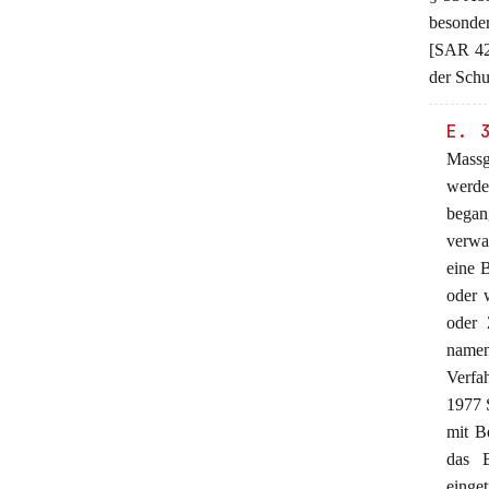
besonde
[SAR 428
der Schu
E. 
Massg
werde
began
verwa
eine 
oder 
oder 
namen
Verfa
1977 
mit B
das B
einge