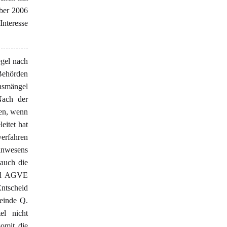
ber 2006
Interesse
gel nach
 Behörden
ensmängel
Nach der
hen, wenn
eitet hat
verfahren
inwesens
 auch die
und AGVE
Entscheid
einde Q.
el nicht
somit die