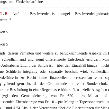
ungs- und Förderbedarf eines
1.5
Auf die Beschwerde ist mangels Beschwerdelegitimati
reten. 2. …
von 5
von 5
nds, dessen Verhalten und weitere zu berücksichtigende Aspekte im E
- schiedlich sind und somit differenzierte Entscheide erfordern kö
e Aufgabenerfüllung der Schule ist – über den Einzelfall hinaus – nicht 
e Schülerin integrativ oder separativ beschult wird. Schliesslic
rdeführerin zu Recht keine finanziellen Interessen an einer sep
g geltend gemacht, da der Ge- meinde mit einer Sonderschulz
r der Beschulung in einer Regelklasse höhere fi- nanzielle Ausgaben 
 (vgl. den Gemeindebeitrag von Fr. 620.– pro Monat und
ussenden Elternbeiträge von Fr. 10.– pro Mittag in Tagessonderschul
. 1 und § 54 Abs. 1 der Verordnung über die Einrichtungen für Men