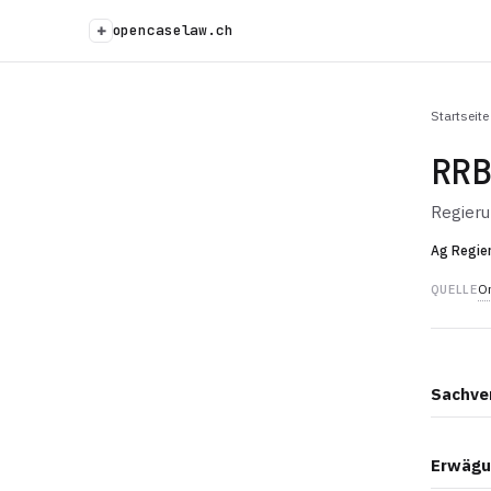
+
opencaselaw.ch
Startseite
RR
Regier
Ag Regie
Or
QUELLE
Sachve
Erwägu