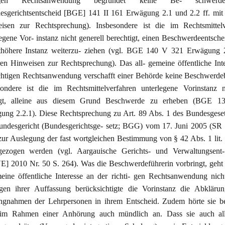
tigen Rechtsanwendung begründet keine Be- schwerdeb
esgerichtsentscheid [BGE] 141 II 161 Erwägung 2.1 und 2.2 ff. mit
isen zur Rechtsprechung). Insbesondere ist die im Rechtsmittelv
egene Vor- instanz nicht generell berechtigt, einen Beschwerdeentsche
thöhere Instanz weiterzu- ziehen (vgl. BGE 140 V 321 Erwägung 2
ren Hinweisen zur Rechtsprechung). Das all- gemeine öffentliche Int
ichtigen Rechtsanwendung verschafft einer Behörde keine Beschwerde
sondere ist die im Rechtsmittelverfahren unterlegene Vorinstanz n
igt, alleine aus diesem Grund Beschwerde zu erheben (BGE 1
ung 2.2.1). Diese Rechtsprechung zu Art. 89 Abs. 1 des Bundesgese
undesgericht (Bundesgerichtsge- setz; BGG) vom 17. Juni 2005 (SR 
zur Auslegung der fast wortgleichen Bestimmung von § 42 Abs. 1 li
gezogen werden (vgl. Aargauische Gerichts- und Verwaltungsent-
] 2010 Nr. 50 S. 264). Was die Beschwerdeführerin vorbringt, geht
meine öffentliche Interesse an der richti- gen Rechtsanwendung nich
gen ihrer Auffassung berücksichtigte die Vorinstanz die Abkläru
ungnahmen der Lehrpersonen in ihrem Entscheid. Zudem hörte sie be
 im Rahmen einer Anhörung auch mündlich an. Dass sie auch al