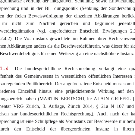
sgrundsätze (Vorrang der integrativen Schulung) sowie Entwicklung
sprechung und in der Bil- dungspolitik (Senkung der Sonderschulq
n der freien Beweiswürdigung der einzelnen Abklärungen berücksi
 ihr nicht zum Nachteil gereichen und begründet jedenfall
werdelegitimation (vgl. angefochtener Entscheid, Erwägungen 2.
–2.4.2). Die Vo- rinstanz gewichtete im Rahmen ihrer Rechtsanwen
nen Abklärungen anders als die Beschwerdeführerin, was dieser für sic
Beschwerdebefugnis für einen Weiterzug an eine nächsthöhere Instanz v
1.4
Die bundesgerichtliche Rechtsprechung verlangt eine quali
ffenheit des Gemeinwesens in wesentlichen öffentlichen Interessen
 zu regelnden Politikbereich. Der angefoch- tene Entscheid muss somit
hiedenen Einzelfall hinaus eine präjudizierende Wirkung auf den
lungsbereich haben (MARTIN BERTSCHI, in: ALAIN GRIFFEL [
ntar VRG Zürich, 3. Auflage, Zürich 2014, § 21a N 107 und
isen zur bundesgerichtlichen Rechtsprechung). Auch nach der ka
sprechung ist eine Schulpflege als Vorinstanz zur Beschwerde nur bef
durch den Entscheid der übergeordneten Instanz in ihrem 