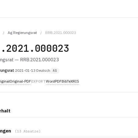
/
Ag Regierungsrat
/
RRB.2021.000023
B.2021.000023
ungsrat — RRB.2021.000023
rungsrat
·
2021-01-13
·
Deutsch
AG
iginal
Original-PDF
Word
PDF
BibTeX
RIS
EXPORT
rhalt
ngen
(13 Absätze)