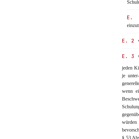
Schul
E. 
einzut
E. 2
E. 3
jeden Ki
je unter
generell
wenn ein
Beschwe
Schulun
gegenübe
würden
bevorsch
§ 53 Abs