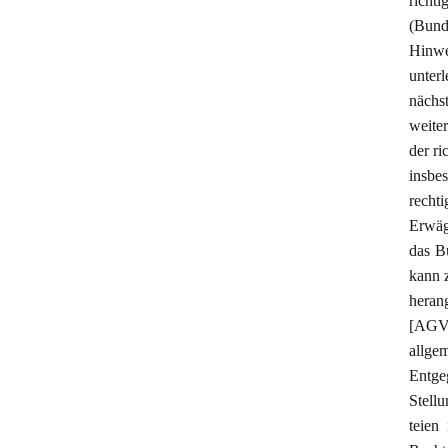
rich
(Bund
Hinwe
unterl
nächs
weite
der r
insbe
recht
Erwäg
das B
kann 
heran
[AGVE
allge
Entge
Stell
teien