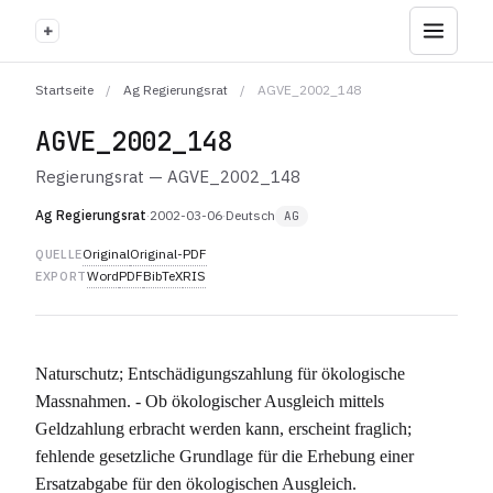
+
Startseite
/
Ag Regierungsrat
/
AGVE_2002_148
AGVE_2002_148
Regierungsrat — AGVE_2002_148
Ag Regierungsrat
·
2002-03-06
·
Deutsch
AG
Original
Original-PDF
QUELLE
Word
PDF
BibTeX
RIS
EXPORT
Naturschutz; Entschädigungszahlung für ökologische
Massnahmen. - Ob ökologischer Ausgleich mittels
Geldzahlung erbracht werden kann, erscheint fraglich;
fehlende gesetzliche Grundlage für die Erhebung einer
Ersatzabgabe für den ökologischen Ausgleich.