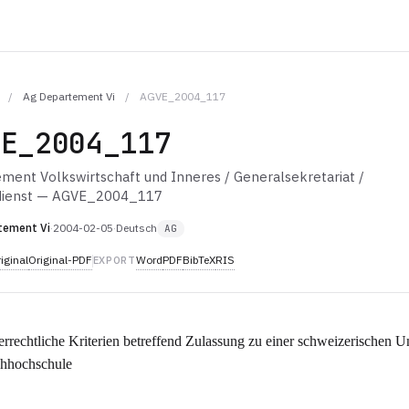
/
Ag Departement Vi
/
AGVE_2004_117
VE_2004_117
ment Volkswirtschaft und Inneres / Generalsekretariat /
dienst — AGVE_2004_117
tement Vi
·
2004-02-05
·
Deutsch
AG
iginal
Original-PDF
Word
PDF
BibTeX
RIS
EXPORT
rrechtliche Kriterien betreffend Zulassung zu einer schweizerischen Un
chhochschule