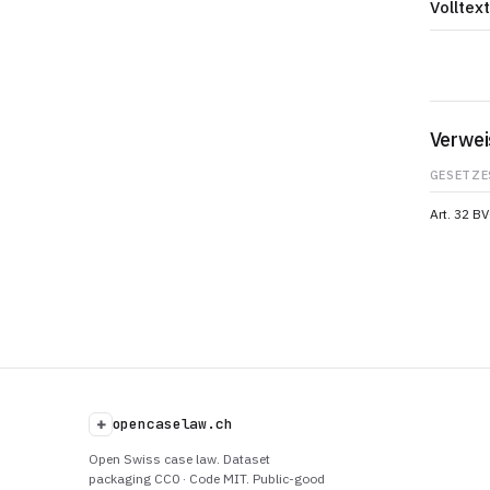
Volltext
Verwei
GESETZE
Art. 32 B
+
opencaselaw.ch
Open Swiss case law. Dataset
packaging CC0 · Code MIT. Public-good