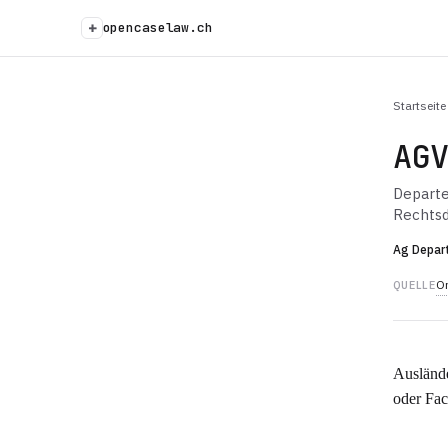
+
opencaselaw.ch
Startseite
AG
Departe
Rechts
Ag Depar
Or
QUELLE
Auslände
oder Fa