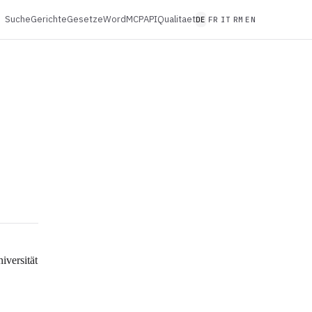
Suche
Gerichte
Gesetze
Word
MCP
API
Qualitaet
DE
FR
IT
RM
EN
iversität