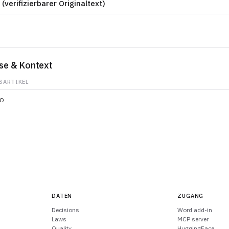
 (verifizierbarer Originaltext)
se & Kontext
SARTIKEL
VO
DATEN
ZUGANG
Decisions
Word add-in
Laws
MCP server
Quality
HuggingFace