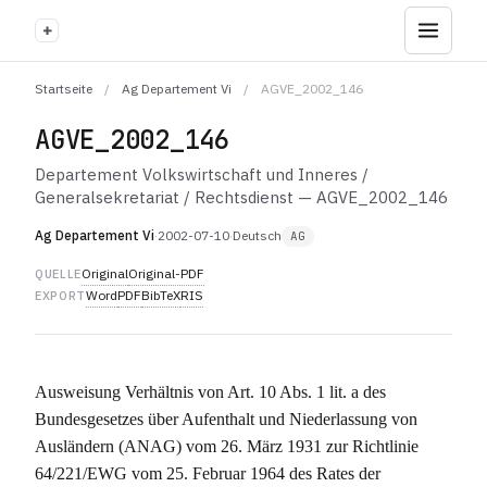
+
Startseite
/
Ag Departement Vi
/
AGVE_2002_146
AGVE_2002_146
Departement Volkswirtschaft und Inneres /
Generalsekretariat / Rechtsdienst — AGVE_2002_146
Ag Departement Vi
·
2002-07-10
·
Deutsch
AG
Original
Original-PDF
QUELLE
Word
PDF
BibTeX
RIS
EXPORT
Ausweisung Verhältnis von Art. 10 Abs. 1 lit. a des
Bundesgesetzes über Aufenthalt und Niederlassung von
Ausländern (ANAG) vom 26. März 1931 zur Richtlinie
64/221/EWG vom 25. Februar 1964 des Rates der