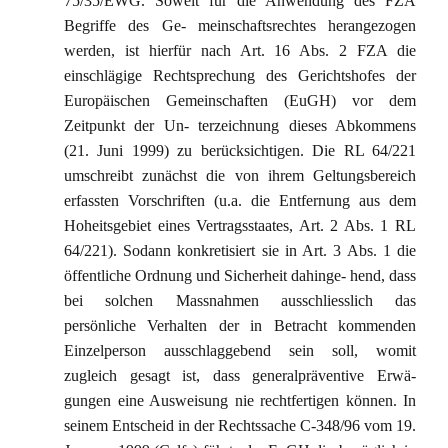
75/35/EWG. Soweit für die Anwendung des FZA
Begriffe des Ge- meinschaftsrechtes herangezogen
werden, ist hierfür nach Art. 16 Abs. 2 FZA die
einschlägige Rechtsprechung des Gerichtshofes der
Europäischen Gemeinschaften (EuGH) vor dem
Zeitpunkt der Un- terzeichnung dieses Abkommens
(21. Juni 1999) zu berücksichtigen. Die RL 64/221
umschreibt zunächst die von ihrem Geltungsbereich
erfassten Vorschriften (u.a. die Entfernung aus dem
Hoheitsgebiet eines Vertragsstaates, Art. 2 Abs. 1 RL
64/221). Sodann konkretisiert sie in Art. 3 Abs. 1 die
öffentliche Ordnung und Sicherheit dahinge- hend, dass
bei solchen Massnahmen ausschliesslich das
persönliche Verhalten der in Betracht kommenden
Einzelperson ausschlaggebend sein soll, womit
zugleich gesagt ist, dass generalpräventive Erwä-
gungen eine Ausweisung nie rechtfertigen können. In
seinem Entscheid in der Rechtssache C-348/96 vom 19.