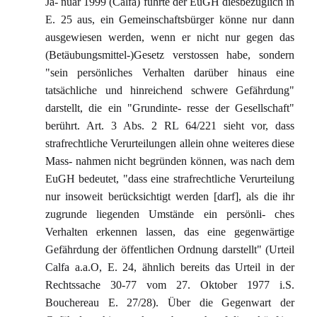
Ja- nuar 1999 (Calfa) führte der EuGH diesbezüglich in
E. 25 aus, ein Gemeinschaftsbürger könne nur dann
ausgewiesen werden, wenn er nicht nur gegen das
(Betäubungsmittel-)Gesetz verstossen habe, sondern
"sein persönliches Verhalten darüber hinaus eine
tatsächliche und hinreichend schwere Gefährdung"
darstellt, die ein "Grundinte- resse der Gesellschaft"
berührt. Art. 3 Abs. 2 RL 64/221 sieht vor, dass
strafrechtliche Verurteilungen allein ohne weiteres diese
Mass- nahmen nicht begründen können, was nach dem
EuGH bedeutet, "dass eine strafrechtliche Verurteilung
nur insoweit berücksichtigt werden [darf], als die ihr
zugrunde liegenden Umstände ein persönli- ches
Verhalten erkennen lassen, das eine gegenwärtige
Gefährdung der öffentlichen Ordnung darstellt" (Urteil
Calfa a.a.O, E. 24, ähnlich bereits das Urteil in der
Rechtssache 30-77 vom 27. Oktober 1977 i.S.
Bouchereau E. 27/28). Über die Gegenwart der