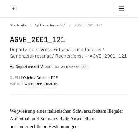
+
Startseite
/
Ag Departement Vi
/
AGVE_2001_121
AGVE_2001_121
Departement Volkswirtschaft und Inneres /
Generalsekretariat / Rechtsdienst — AGVE_2001_121
Ag Departement Vi
·
2001-03-28
·
Deutsch
AG
Original
Original-PDF
QUELLE
Word
PDF
BibTeX
RIS
EXPORT
Wegweisung eines italienischen Schwarzarbeiters Illegaler
Aufenthalt und Schwarzarbeit: Anwendbare
ausländerrechtliche Bestimmungen