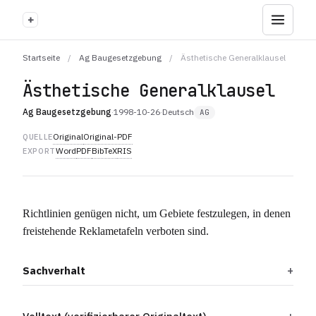
+
Startseite
/
Ag Baugesetzgebung
/
Ästhetische Generalklausel
Ästhetische Generalklausel
Ag Baugesetzgebung
·
1998-10-26
·
Deutsch
AG
Original
Original-PDF
QUELLE
Word
PDF
BibTeX
RIS
EXPORT
Richtlinien genügen nicht, um Gebiete festzulegen, in denen
freistehende Reklametafeln verboten sind.
Sachverhalt