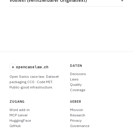
Volltext (verifizierbarer Originaltext)
DATEN
+
opencaselaw.ch
Decisions
Open Swiss case law. Dataset
Laws
packaging CC0 · Code MIT.
Quality
Public-good infrastructure.
Coverage
ZUGANG
UEBER
Word add-in
Mission
MCP server
Research
HuggingFace
Privacy
GitHub
Governance