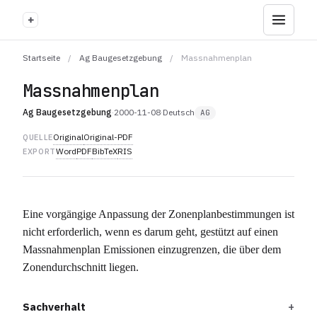
+
Startseite
/
Ag Baugesetzgebung
/
Massnahmenplan
Massnahmenplan
Ag Baugesetzgebung
·
2000-11-08
·
Deutsch
AG
Original
Original-PDF
QUELLE
Word
PDF
BibTeX
RIS
EXPORT
Eine vorgängige Anpassung der Zonenplanbestimmungen ist
nicht erforderlich, wenn es darum geht, gestützt auf einen
Massnahmenplan Emissionen einzugrenzen, die über dem
Zonendurchschnitt liegen.
Sachverhalt