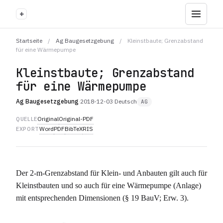
+
Startseite
/
Ag Baugesetzgebung
/
Kleinstbaute; Grenzabstand
für eine Wärmepumpe
Kleinstbaute; Grenzabstand
für eine Wärmepumpe
Ag Baugesetzgebung
·
2018-12-03
·
Deutsch
AG
Original
Original-PDF
QUELLE
Word
PDF
BibTeX
RIS
EXPORT
Der 2-m-Grenzabstand für Klein- und Anbauten gilt auch für
Kleinstbauten und so auch für eine Wärmepumpe (Anlage)
mit entsprechenden Dimensionen (§ 19 BauV; Erw. 3).