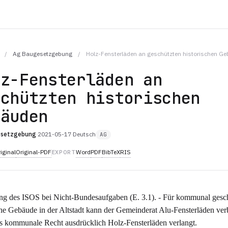
/
Ag Baugesetzgebung
/
Holz-Fensterläden an geschützten historischen G
lz-Fensterläden an
schützten historischen
bäuden
esetzgebung
·
2021-05-17
·
Deutsch
AG
iginal
Original-PDF
Word
PDF
BibTeX
RIS
EXPORT
g des ISOS bei Nicht-Bundesaufgaben (E. 3.1). - Für kommunal gesc
che Gebäude in der Altstadt kann der Gemeinderat Alu-Fensterläden verb
 kommunale Recht ausdrücklich Holz-Fensterläden verlangt.