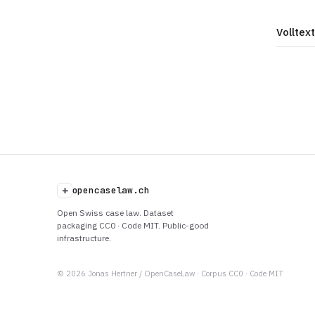
Volltext
+
opencaselaw.ch
Open Swiss case law. Dataset
packaging CC0 · Code MIT. Public-good
infrastructure.
© 2026 Jonas Hertner / OpenCaseLaw · Corpus CC0 · Code MIT