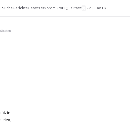
Suche
Gerichte
Gesetze
Word
MCP
API
Qualitaet
DE
FR
IT
RM
EN
ebäuden
hützte
ieten,