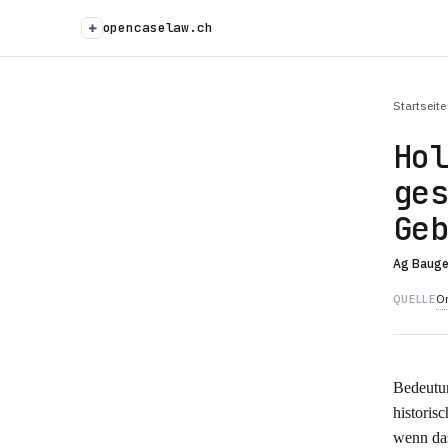
+
opencaselaw.ch
Startseite
Ho
ge
Ge
Ag Baug
Or
QUELLE
Bedeutun
historis
wenn das