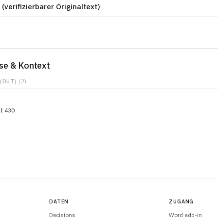
 (verifizierbarer Originaltext)
se & Kontext
 (OUT)
(2)
I 430
DATEN
ZUGANG
Decisions
Word add-in