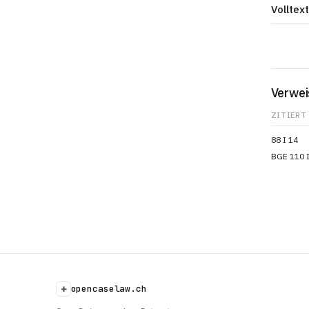
Volltext
Verwei
ZITIERT
88 I 14
BGE 110 I
+
opencaselaw.ch