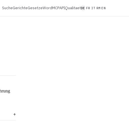
Suche
Gerichte
Gesetze
Word
MCP
API
Qualitaet
DE
FR
IT
RM
EN
ührung