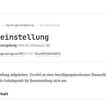
/
Ag Baugesetzgebung
/
Baueinstellung
ueinstellung
esetzgebung
·
1993-01-19
·
Deutsch
AG
iginal
Original-PDF
Word
PDF
BibTeX
RIS
EXPORT
ellung aufgehoben. Zweifel an einer bewilligungskonformen Bauausf
als Anhaltspunkt für Baueinstellung nicht aus.
rhalt