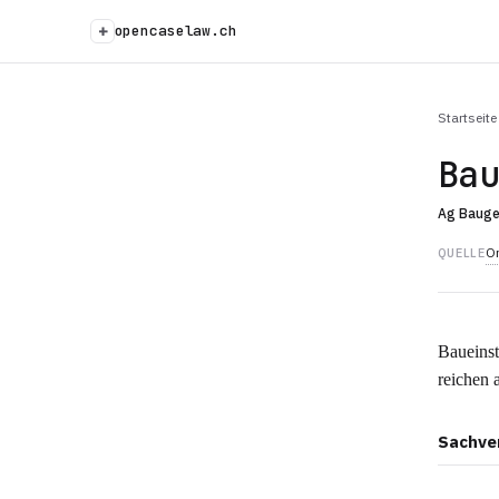
+
opencaselaw.ch
Startseite
Ba
Ag Baug
Or
QUELLE
Baueinst
reichen 
Sachve